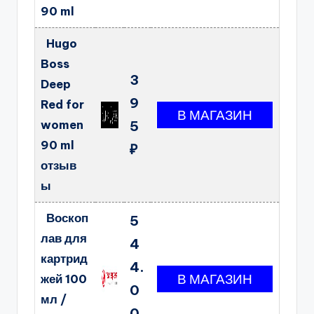
90 ml
Hugo
Boss
3
Deep
9
Red for
women
5
90 ml
₽
отзыв
ы
Воскоп
5
лав для
4
картрид
4.
жей 100
0
мл /
0