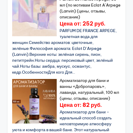
мл (по мотивам Eclat A`Arpege
(Lanvin) (цены, отзывы,
описание)
Цена от: 252 руб.
PARFUM DE FRANCE ARPEGE,
туалетная вода для
женщин.Семейство ароматов: цветочные,
зелёные.Философия аромата: Eclat D’Arpege
(Lanvin).Верхние ноты: зелёная сирень, пион,
петитгрейн.Ноты сердца: персиковый цвет, зелёный
чай.Ноты базы: амбра, мускуc, османтус,
кедр.ОсобенностиДля кого Для...
Ароматизатор для бани и
ванны «Добропаровъ»,
лаванда, натуральный, 100 мл
(цены, отзывы, описание)
Цена от: 82 руб.
Ароматизатор для бани -
идеальный способ создать
неповторимую атмосферу
уюта и комфорта в вашей бане. Этот натуральный