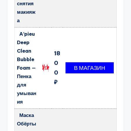
снятия
макияж
а
A’pieu
Deep
Clean
18
Bubble
0
Foam —
0
Пенка
₽
для
умыван
ия
Маска
Обёрты