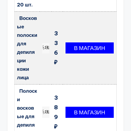
20 шт.
Восков
ые
3
полоски
3
для
депиля
6
ции
₽
кожи
лица
Полоск
3
и
8
восков
ые для
9
депиля
₽