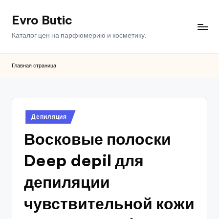
Evro Butic
Перейти
к
Каталог цен на парфюмерию и косметику.
содержимому
Главная страница
Опубликовано
Депиляция
в
Восковые полоски
Deep depil для
депиляции
чувствительной кожи