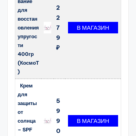
вание
2
для
2
восстан
7
овления
упругос
9
ти
₽
400гр
(КосмоТ
)
Крем
для
5
защиты
9
от
9
солнца
– SPF
0