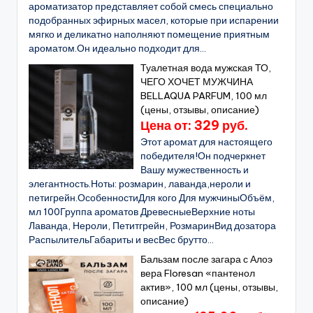
ароматизатор представляет собой смесь специально
подобранных эфирных масел, которые при испарении
мягко и деликатно наполняют помещение приятным
ароматом.Он идеально подходит для...
Туалетная вода мужская ТО,
ЧЕГО ХОЧЕТ МУЖЧИНА
BELLAQUA PARFUM, 100 мл
(цены, отзывы, описание)
Цена от: 329 руб.
Этот аромат для настоящего
победителя!Он подчеркнет
Вашу мужественность и
элегантность.Ноты: розмарин, лаванда,нероли и
петигрейн.ОсобенностиДля кого Для мужчиныОбъём,
мл 100Группа ароматов ДревесныеВерхние ноты
Лаванда, Нероли, Петитгрейн, РозмаринВид дозатора
РаспылительГабариты и весВес брутто...
Бальзам после загара с Алоэ
вера Floresan «пантенол
актив», 100 мл (цены, отзывы,
описание)