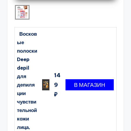
Восков
ые
полоски
Deep
depil
14
для
9
депиля
ции
₽
чувстви
тельной
кожи
лица,