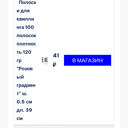
Полоск
и для
квилли
нга 100
полосок
плотнос
ть 120
41
гр
₽
"Розов
ый
градиен
т" ш.
0,5 см
дл. 39
см