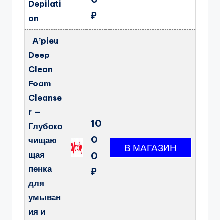
Depilati
₽
on
A’pieu
Deep
Clean
Foam
Cleanse
r —
10
Глубоко
0
чищаю
щая
0
пенка
₽
для
умыван
ия и