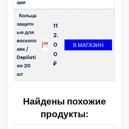
ции
Кольца
защитн
11
ые для
2.
воскопл
0
ава /
0
Depilati
₽
on 20
шт
Найдены похожие
продукты: