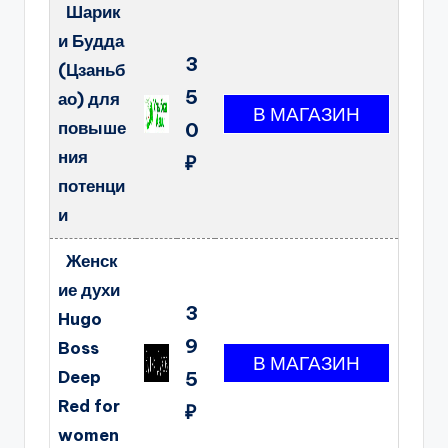
Шарик
и Будда
3
(Цзаньб
5
ао) для
повыше
0
ния
₽
потенци
и
Женск
ие духи
3
Hugo
9
Boss
Deep
5
Red for
₽
women