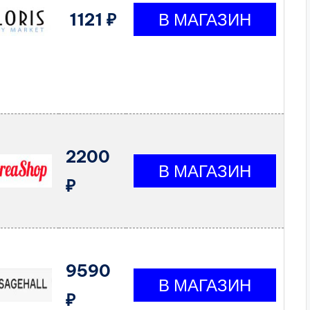
1121 ₽
2200
₽
9590
₽