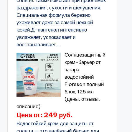
солнце. Также помогает при проблемах
раздражения, сухости и шелушения.
Специальная формула бережно
ухаживает даже за самой нежной
кожей.Д-пантенол интенсивно
увлажняет, успокаивает и
восстанавливает...
Солнцезащитный
крем-барьер от
загара
водостойкий
Floresan полный
блок, 125 мл
(цены, отзывы,
описание)
Цена от: 249 руб.
Водостойкий крем для защиты от
солнца — это надёжный барьер для