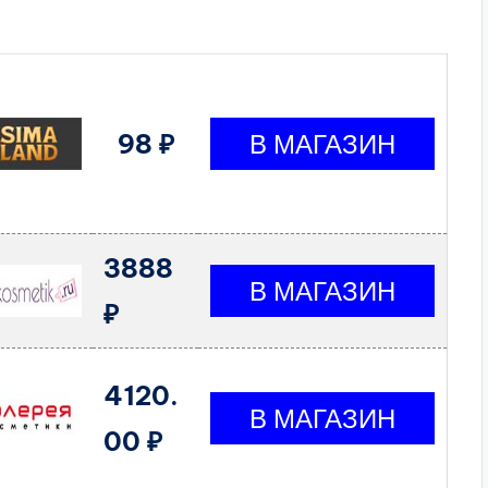
98 ₽
3888
₽
4120.
00 ₽