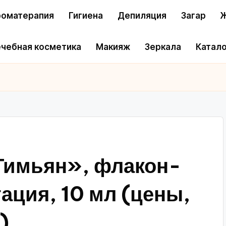
оматерапия
Гигиена
Депиляция
Загар
Ж
чебная косметика
Макияж
Зеркала
Катало
Тимьян», флакон-
ация, 10 мл (цены,
)