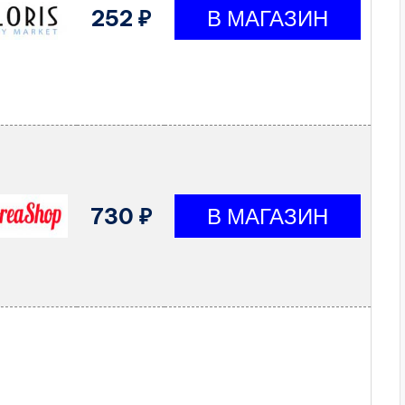
252 ₽
730 ₽