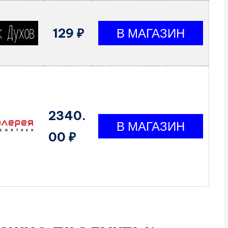
129 ₽
2340.
00 ₽