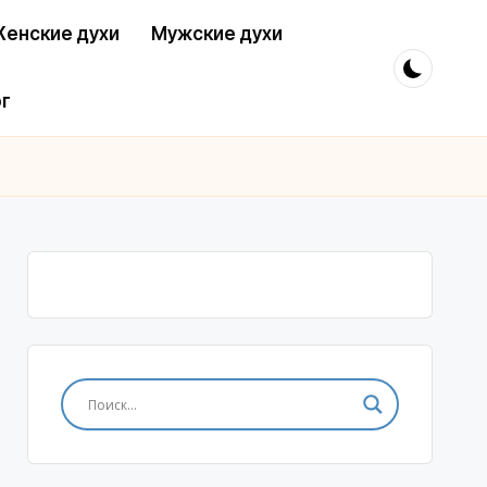
енские духи
Мужские духи
г