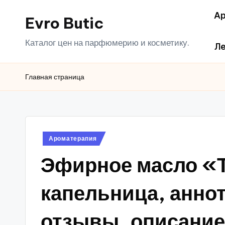
Ар
Evro Butic
Перейти
к
Каталог цен на парфюмерию и косметику.
Ле
содержимому
Главная страница
Опубликовано
Ароматерапия
в
Эфирное масло «
капельница, аннот
отзывы, описание