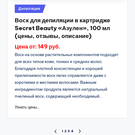
Опубликовано
Депиляция
в
Воск для депиляции в картридже
Secret Beauty «Азулен», 100 мл
(цены, отзывы, описание)
Цена от: 149 руб.
Воск на основе растительных компонентов подходит
для всех типов кожи, тонких и средних волос.
Благодаря плотной консистенции и хорошей
прилипаемости воск легко справляется даже с
короткими и жесткими волосами. Важным
ингредиентом продукта является натуральный
пчелиный воск, содержащий необходимый...
Узнать цены...
Пагинация
1
2
3
4
ПРЕД.
СЛЕД.