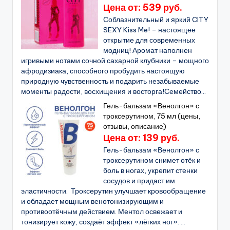
Цена от: 539 руб.
Соблазнительный и яркий CITY
SEXY Kiss Me! – настоящее
открытие для современных
модниц! Аромат наполнен
игривыми нотами сочной сахарной клубники – мощного
афродизиака, способного пробудить настоящую
природную чувственность и подарить незабываемые
моменты радости, восхищения и восторга!Семейство...
Гель-бальзам «Венолгон» с
троксерутином, 75 мл (цены,
отзывы, описание)
Цена от: 139 руб.
Гель-бальзам «Венолгон» с
троксерутином снимет отёк и
боль в ногах, укрепит стенки
сосудов и придаст им
эластичности. Троксерутин улучшает кровообращение
и обладает мощным венотонизирующим и
противоотёчным действием. Ментол освежает и
тонизирует кожу, создаёт эффект «лёгких ног». ...