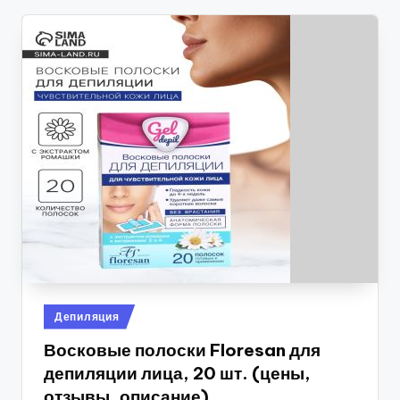
Опубликовано
Депиляция
в
Восковые полоски Floresan для
депиляции лица, 20 шт. (цены,
отзывы, описание)