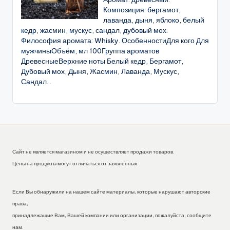
Композиция: бергамот,
лаванда, дыня, яблоко, белый
кедр, жасмин, мускус, сандал, дубовый мох.
Философия аромата: Whisky. ОсобенностиДля кого Для
мужчиныОбъём, мл 100Группа ароматов
ДревесныеВерхние ноты Белый кедр, Бергамот,
Дубовый мох, Дыня, Жасмин, Лаванда, Мускус,
Сандал...
Сайт не является магазином и не осуществляет продажи товаров.
Цены на продукты могут отличаться от заявленных.
Если Вы обнаружили на нашем сайте материалы, которые нарушают авторские
права,
принадлежащие Вам, Вашей компании или организации, пожалуйста, сообщите
нам.