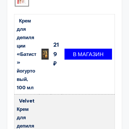
Крем
для
депиля
21
ции
9
«Батист
»
₽
йогурто
вый,
100 мл
Velvet
Крем
для
депиля