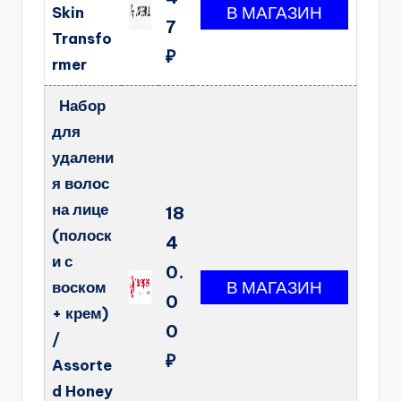
Skin
7
Transfo
₽
rmer
Набор
для
удалени
я волос
на лице
18
(полоск
4
и с
0.
воском
0
+ крем)
0
/
₽
Assorte
d Honey