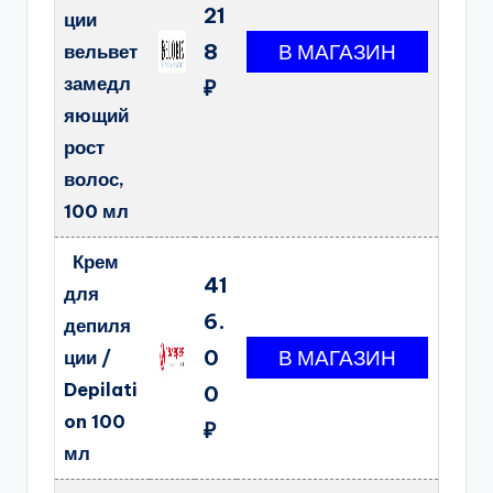
21
ции
8
вельвет
замедл
₽
яющий
рост
волос,
100 мл
Крем
41
для
6.
депиля
0
ции /
Depilati
0
on 100
₽
мл