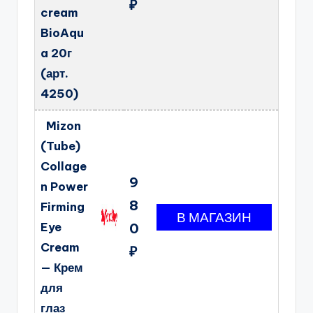
₽
cream
BioAqu
a 20г
(арт.
4250)
Mizon
(Tube)
Collage
9
n Power
8
Firming
Eye
0
Cream
₽
— Крем
для
глаз