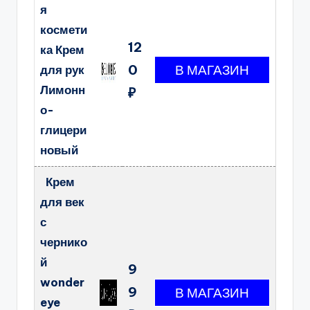
я
космети
12
ка Крем
0
для рук
Лимонн
₽
о-
глицери
новый
Крем
для век
с
чернико
й
9
wonder
9
eye