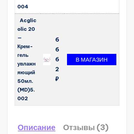
004
Acglic
olic 20
—
6
Крем-
6
гель
6
увлажн
2
яющий
₽
50мл.
(MD)5.
002
Описание
Отзывы (3)