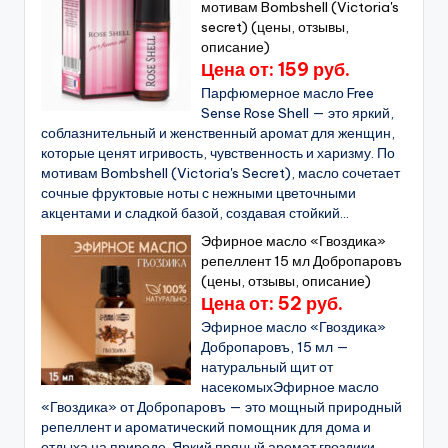
мотивам Bombshell (Victoria's
secret) (цены, отзывы,
описание)
Цена от: 159 руб.
Парфюмерное масло Free
Sense Rose Shell — это яркий,
соблазнительный и женственный аромат для женщин,
которые ценят игривость, чувственность и харизму. По
мотивам Bombshell (Victoria's Secret), масло сочетает
сочные фруктовые ноты с нежными цветочными
акцентами и сладкой базой, создавая стойкий...
Эфирное масло «Гвоздика»
репеллент 15 мл Добропаровъ
(цены, отзывы, описание)
Цена от: 52 руб.
Эфирное масло «Гвоздика»
Добропаровъ, 15 мл —
натуральный щит от
насекомыхЭфирное масло
«Гвоздика» от Добропаровъ — это мощный природный
репеллент и ароматический помощник для дома и
отдыха на природе. Яркий пряный аромат гвоздики