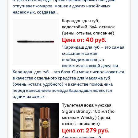
отпугивает комаров, мошек и других назойливых
насекомых, создавая...
Карандаш для губ,
водостойкий, №4, оттенок
(цены, отзывы, описание)
Цена от: 40 руб.
"Карандаш для губ – это самая
классная и самая
необходимая вещь в
косметичке каждой девушки.
Карандаш для губ – это база. Он может использоваться
в качестве отдельного средства для макияжа губ
(очень, кстати, удобного) и в качестве помощника
перед нанесением помады.Карандаши являются
одним из самых...
Туалетная вода мужская
Sigar's Brandy, 100 мл (по
мотивам Whisky) (цены,
отзывы, описание)
Цена от: 279 руб.
Аромат: древесный.