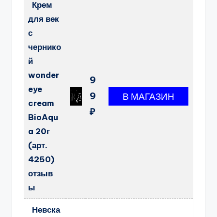
Крем
для век
с
чернико
й
wonder
9
eye
9
cream
₽
BioAqu
a 20г
(арт.
4250)
отзыв
ы
Невска