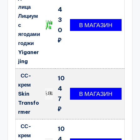
лица
4
Лициум
3
с
0
ягодами
₽
годжи
Yiganer
jing
СС-
10
крем
4
Skin
7
Transfo
₽
rmer
СС-
10
крем
4