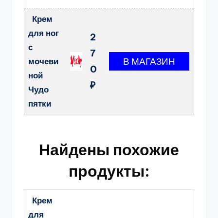
Крем
для ног
2
с
7
мочеви
0
ной
₽
Чудо
пятки
Найдены похожие
продукты:
Крем
для