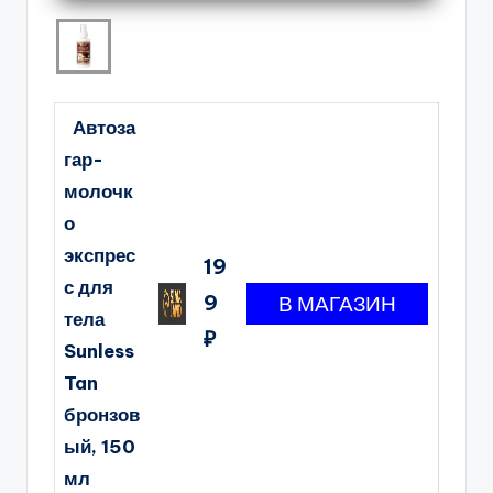
Автоза
гар-
молочк
о
экспрес
19
с для
9
тела
₽
Sunless
Tan
бронзов
ый, 150
мл