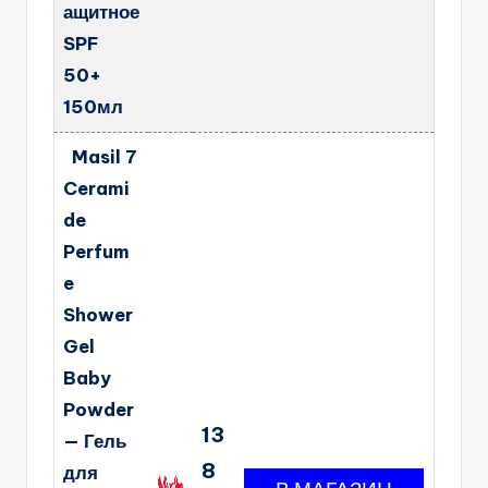
ащитное
SPF
50+
150мл
Masil 7
Cerami
de
Perfum
e
Shower
Gel
Baby
Powder
13
— Гель
8
для