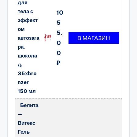
для
тела с
10
эффект
5
ом
5.
автозага
0
ра,
0
шокола
₽
д,
35хbro
nzer
150 мл
Белита
—
Витекс
Гель