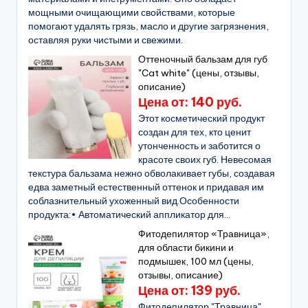
мощными очищающими свойствами, которые
помогают удалять грязь, масло и другие загрязнения,
оставляя руки чистыми и свежими.
Оттеночный бальзам для губ
"Cat white" (цены, отзывы,
описание)
Цена от: 140 руб.
Этот косметический продукт
создан для тех, кто ценит
утонченность и заботится о
красоте своих губ. Невесомая
текстура бальзама нежно обволакивает губы, создавая
едва заметный естественный оттенок и придавая им
соблазнительный ухоженный вид.Особенности
продукта:• Автоматический аппликатор для...
Фитодепилятор «Травница»,
для области бикини и
подмышек, 100 мл (цены,
отзывы, описание)
Цена от: 139 руб.
Фитодепилятор "Травница"