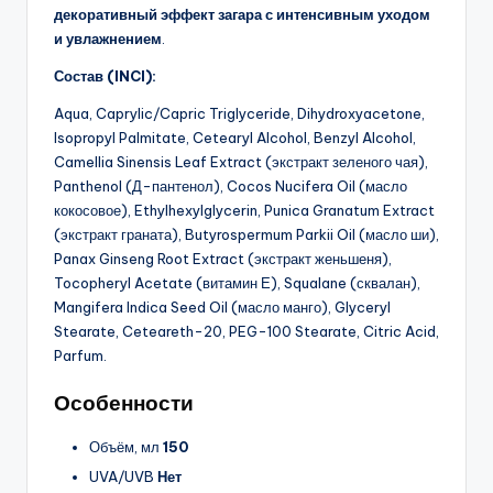
декоративный эффект загара с интенсивным уходом
и увлажнением
.
Состав (INCI):
Aqua, Caprylic/Capric Triglyceride, Dihydroxyacetone,
Isopropyl Palmitate, Cetearyl Alcohol, Benzyl Alcohol,
Camellia Sinensis Leaf Extract (экстракт зеленого чая),
Panthenol (Д-пантенол), Cocos Nucifera Oil (масло
кокосовое), Ethylhexylglycerin, Punica Granatum Extract
(экстракт граната), Butyrospermum Parkii Oil (масло ши),
Panax Ginseng Root Extract (экстракт женьшеня),
Tocopheryl Acetate (витамин Е), Squalane (сквалан),
Mangifera Indica Seed Oil (масло манго), Glyceryl
Stearate, Ceteareth-20, PEG-100 Stearate, Citric Acid,
Parfum.
Особенности
Объём, мл
150
UVA/UVB
Нет