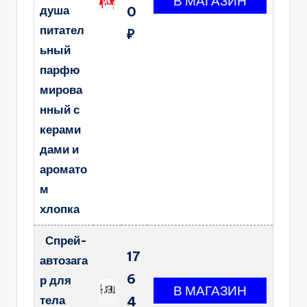
душа
0
питател
₽
ьный
парфю
мирова
нный с
керами
дами и
аромато
м
хлопка
Спрей-
17
автозага
6
р для
тела
4