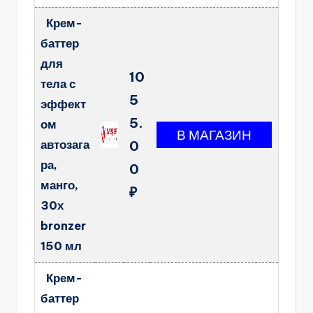
Крем-
баттер
для
10
тела с
5
эффект
5.
ом
автозага
0
ра,
0
манго,
₽
30х
bronzer
150 мл
Крем-
баттер