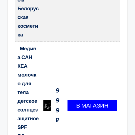
Белорус
ская
космети
ка
Медив
а САН
КЕА
молочк
о для
9
тела
9
детское
солнцез
9
ащитное
₽
SPF