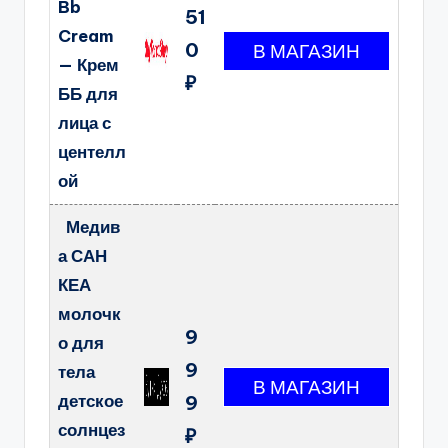
Bb
51
Cream
0
— Крем
₽
ББ для
лица с
центелл
ой
Медив
а САН
КЕА
молочк
9
о для
9
тела
детское
9
солнцез
₽