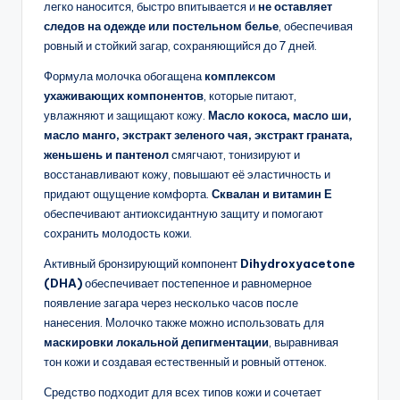
легко наносится, быстро впитывается и
не оставляет
следов на одежде или постельном белье
, обеспечивая
ровный и стойкий загар, сохраняющийся до 7 дней.
Формула молочка обогащена
комплексом
ухаживающих компонентов
, которые питают,
увлажняют и защищают кожу.
Масло кокоса, масло ши,
масло манго, экстракт зеленого чая, экстракт граната,
женьшень и пантенол
смягчают, тонизируют и
восстанавливают кожу, повышают её эластичность и
придают ощущение комфорта.
Сквалан и витамин Е
обеспечивают антиоксидантную защиту и помогают
сохранить молодость кожи.
Активный бронзирующий компонент
Dihydroxyacetone
(DHA)
обеспечивает постепенное и равномерное
появление загара через несколько часов после
нанесения. Молочко также можно использовать для
маскировки локальной депигментации
, выравнивая
тон кожи и создавая естественный и ровный оттенок.
Средство подходит для всех типов кожи и сочетает