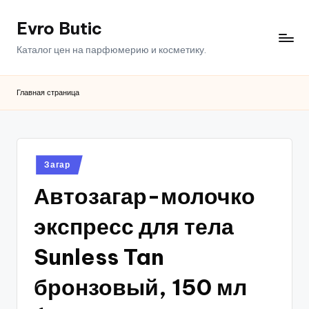
Evro Butic
Перейти
к
Каталог цен на парфюмерию и косметику.
содержимому
Главная страница
Опубликовано
Загар
в
Автозагар-молочко
экспресс для тела
Sunless Tan
бронзовый, 150 мл