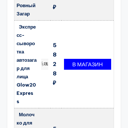
Ровный
₽
Загар
Экспре
сс-
сыворо
5
тка
8
автозага
2
р для
8
лица
₽
Glow20
Expres
s
Молоч
ко для