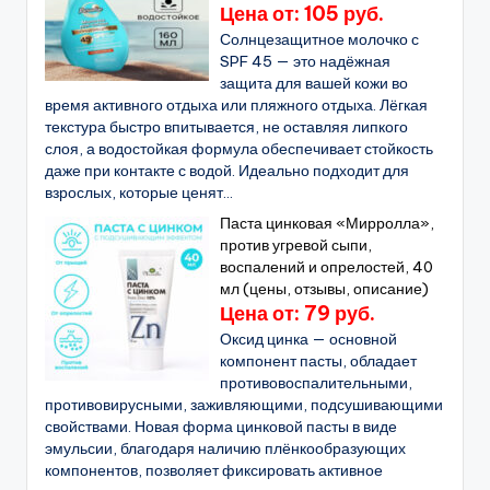
Цена от: 105 руб.
Солнцезащитное молочко с
SPF 45 — это надёжная
защита для вашей кожи во
время активного отдыха или пляжного отдыха. Лёгкая
текстура быстро впитывается, не оставляя липкого
слоя, а водостойкая формула обеспечивает стойкость
даже при контакте с водой. Идеально подходит для
взрослых, которые ценят...
Паста цинковая «Мирролла»,
против угревой сыпи,
воспалений и опрелостей, 40
мл (цены, отзывы, описание)
Цена от: 79 руб.
Оксид цинка — основной
компонент пасты, обладает
противовоспалительными,
противовирусными, заживляющими, подсушивающими
свойствами. Новая форма цинковой пасты в виде
эмульсии, благодаря наличию плёнкообразующих
компонентов, позволяет фиксировать активное