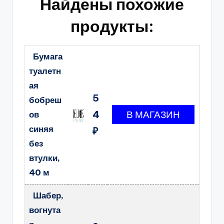
Найдены похожие
продукты:
Бумага
туалетн
ая
5
бобреш
4
ов
синяя
₽
без
втулки,
40 м
Шабер,
вогнута