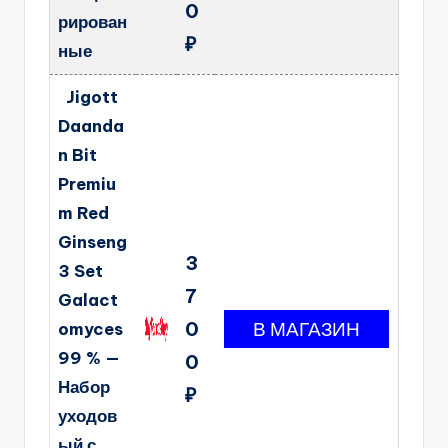
0
рирован
₽
ные
Jigott
Daanda
n Bit
Premiu
m Red
Ginseng
3
3 Set
7
Galact
0
omyces
99 % —
0
Набор
₽
уходов
ый с