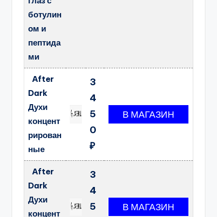
глаз с
ботулин
ом и
пептида
ми
After
3
Dark
4
Духи
5
концент
0
рирован
₽
ные
After
3
Dark
4
Духи
5
концент