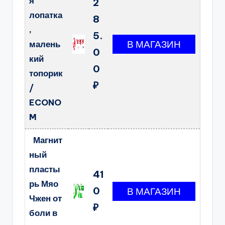
я
2
лопатка
8
,
5.
малень
0
кий
0
топорик
₽
/
ECONO
M
Магнит
ный
пласты
41
рь Мяо
0
Чжен от
₽
боли в