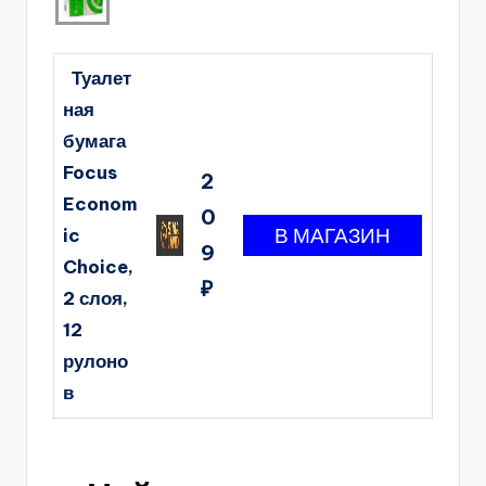
Туалет
ная
бумага
Focus
2
Econom
0
ic
9
Choice,
₽
2 слоя,
12
рулоно
в