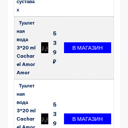
сустава
х
Туалет
ная
5
вода
3
3*20 ml
9
Cachar
₽
el Amor
Amor
Туалет
ная
вода
5
3*20 ml
3
Cachar
9
el Amor