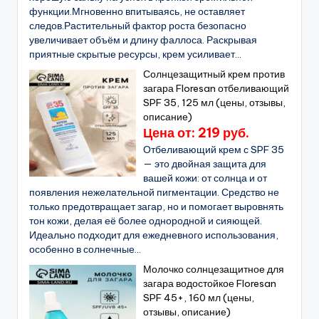
функции.Мгновенно впитываясь, не оставляет
следов.Растительный фактор роста безопасно
увеличивает объём и длину фаллоса. Раскрывая
приятные скрытые ресурсы, крем усиливает...
Солнцезащитный крем против
загара Floresan отбеливающий
SPF 35, 125 мл (цены, отзывы,
описание)
Цена от: 219 руб.
Отбеливающий крем с SPF 35
— это двойная защита для
вашей кожи: от солнца и от
появления нежелательной пигментации. Средство не
только предотвращает загар, но и помогает выровнять
тон кожи, делая её более однородной и сияющей.
Идеально подходит для ежедневного использования,
особенно в солнечные...
Молочко солнцезащитное для
загара водостойкое Floresan
SPF 45+, 160 мл (цены,
отзывы, описание)