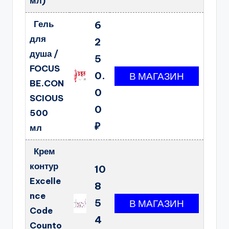
мл)
Гель
6
для
2
душа /
5
FOCUS
0.
BE.CON
0
SCIOUS
0
500
₽
мл
Крем
контур
10
Excelle
8
nce
5
Code
4
Counto