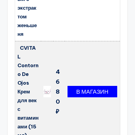
экстрак
том
женьше
ня
CVITA
L
Contorn
4
o De
6
Ojos
8
Крем
для век
0
с
₽
витамин
ами (15