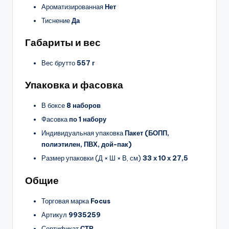
Ароматизированная
Нет
Тиснение
Да
Габариты и вес
Вес брутто
557 г
Упаковка и фасовка
В боксе
8 наборов
Фасовка
по 1 набору
Индивидуальная упаковка
Пакет (БОПП,
полиэтилен, ПВХ, дой-пак)
Размер упаковки (Д × Ш × В, см)
33 х 10 х 27,5
Общие
Торговая марка
Focus
Артикул
9935259
Сертификат
СТР