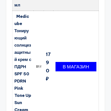
мл
Medic
ube
Тониру
ющий
солнцез
ащитны
17
й крем с
9
ПДРН
0
SPF 50
₽
PDRN
Pink
Tone Up
Sun
Cream