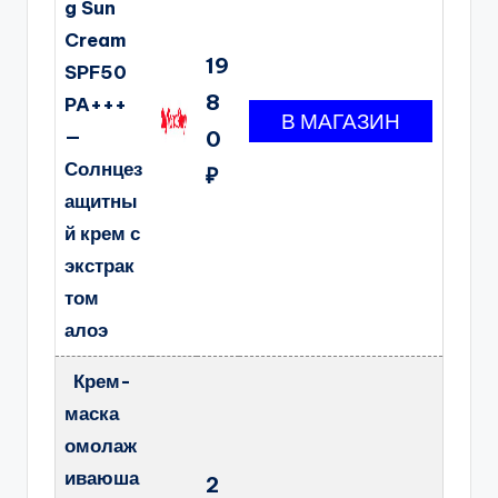
g Sun
Cream
19
SPF50
8
PA+++
—
0
Солнцез
₽
ащитны
й крем с
экстрак
том
алоэ
Крем-
маска
омолаж
иваюша
2