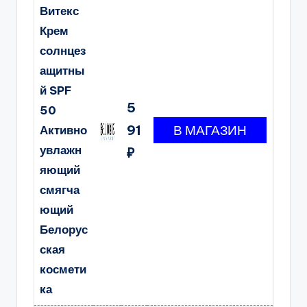
Витекс
Крем
солнцез
ащитны
й SPF
5
50
91
Активно
увлажн
₽
яющий
смягча
ющий
Белорус
ская
космети
ка