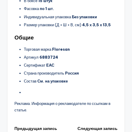
В боксе
15 штук
Фасовка
по 1 шт.
Индивидуальная упаковка
Без упаковки
Размер упаковки (Д × Ш × В, см)
4,5 х 3,5 х 13,5
Общие
Торговая марка
Floresan
Артикул
6883724
Сертификат
ЕАС
Страна производитель
Россия
Состав
См. на упаковке
Реклама. Информация о рекламодателе по ссылкам в
статье.
Навигация
Предыдущая запись
Следующая запись