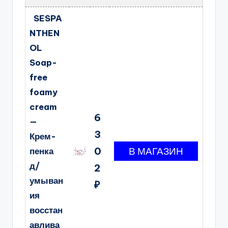
SESPA
NTHEN
OL
Soap-
free
foamy
cream
6
—
3
Крем-
0
пенка
д/
2
умыван
₽
ия
восстан
авлива