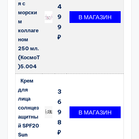
я с
4
морски
9
м
9
коллаге
₽
ном
250 мл.
(КосмоТ
)5.004
Крем
для
3
лица
6
солнцез
9
ащитны
8
й SPF20
₽
Sun