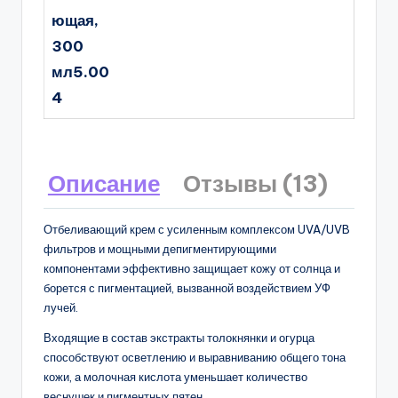
ющая,
300
мл5.00
4
Описание
Отзывы (13)
Отбеливающий крем с усиленным комплексом UVA/UVB
фильтров и мощными депигментирующими
компонентами эффективно защищает кожу от солнца и
борется с пигментацией, вызванной воздействием УФ
лучей.
Входящие в состав экстракты толокнянки и огурца
способствуют осветлению и выравниванию общего тона
кожи, а молочная кислота уменьшает количество
веснушек и пигментных пятен.