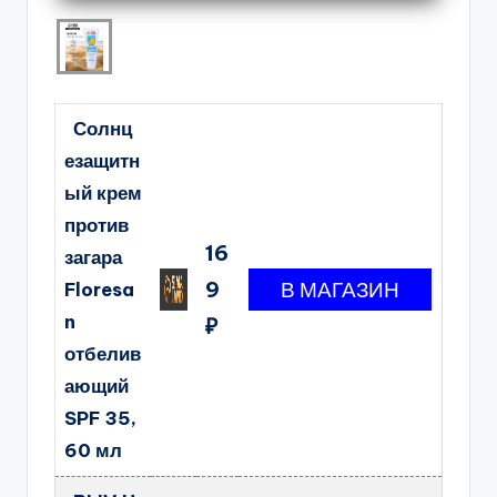
Солнц
езащитн
ый крем
против
16
загара
9
Floresa
n
₽
отбелив
ающий
SPF 35,
60 мл