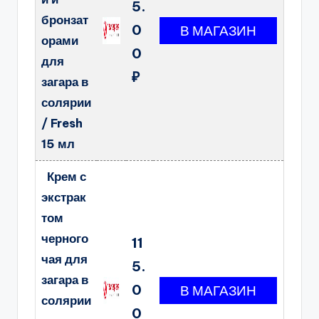
5.
бронзат
0
орами
0
для
₽
загара в
солярии
/ Fresh
15 мл
Крем с
экстрак
том
черного
11
чая для
5.
загара в
0
солярии
0