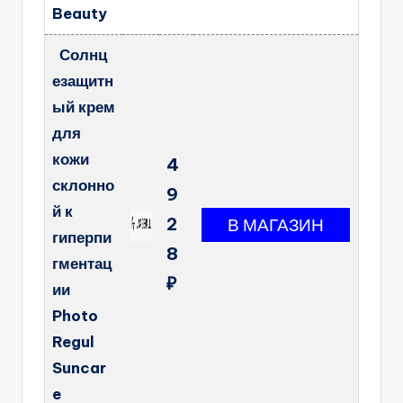
Beauty
Солнц
езащитн
ый крем
для
кожи
4
склонно
9
й к
2
гиперпи
8
гментац
₽
ии
Photo
Regul
Suncar
e