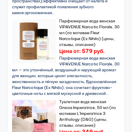
пространствах);эффективно очищает от налёта и
служит профилактикой появления зубного
камня;эргономичная...
Парфюмерная вода женская
VIPAVENUE Narcotic Florale, 30
мл (по мотивам Fleur
Narcotique (Ex Nihilo) (цены,
отзывы, описание)
Цена от: 579 руб.
Парфюмерная вода женская
VIPAVENUE Narcotic Florale, 30
мл — это утончённый, воздушный и чарующий аромат
для женщин, которые ценят элегантность,
женственность и лёгкую загадочность. Вдохновлённая
Fleur Narcotique (Ex Nihilo), она сочетает фруктово-
цветочные ноты с мягкой мускусной и древесной...
Туалетная вода женская
Gracia Imperatrice, 50 мл (по
мотивам L`Imperatrice 3
Anthology (D&G) (цены,
отзывы, описание)
Цена от: 349 руб.