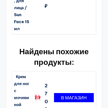
, для
₽
лица /
Sun
Face 15
мл
Найдены похожие
продукты:
Крем
для ног
2
с
7
мочеви
0
ной