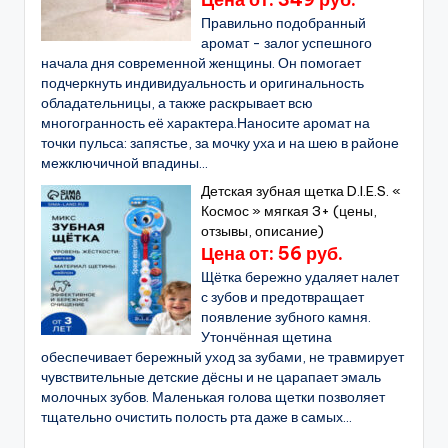
Правильно подобранный
аромат - залог успешного
начала дня современной женщины. Он помогает
подчеркнуть индивидуальность и оригинальность
обладательницы, а также раскрывает всю
многогранность её характера.Наносите аромат на
точки пульса: запястье, за мочку уха и на шею в районе
межключичной впадины...
Детская зубная щетка D.I.E.S. «
Космос » мягкая 3+ (цены,
отзывы, описание)
Цена от: 56 руб.
Щётка бережно удаляет налет
с зубов и предотвращает
появление зубного камня.
Утончённая щетина
обеспечивает бережный уход за зубами, не травмирует
чувствительные детские дёсны и не царапает эмаль
молочных зубов. Маленькая голова щетки позволяет
тщательно очистить полость рта даже в самых...