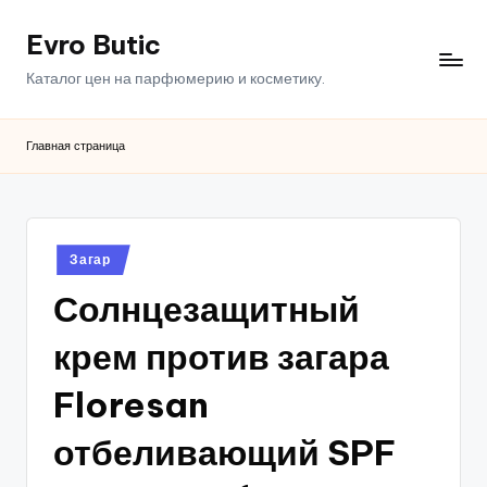
Evro Butic
Перейти
к
Каталог цен на парфюмерию и косметику.
содержимому
Главная страница
Опубликовано
Загар
в
Солнцезащитный
крем против загара
Floresan
отбеливающий SPF