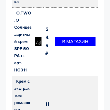
ка
O.TWO
.O
Солнцез
3
ащитны
4
й крем
9
SPF 50
₽
PA++
арт.
HC011
Крем с
экстрак
том
ромашк
11
и и