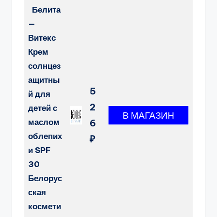
Белита
—
Витекс
Крем
солнцез
ащитны
5
й для
2
детей с
маслом
6
облепих
₽
и SPF
30
Белорус
ская
космети