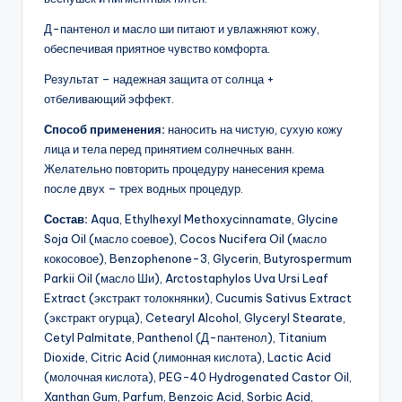
Д-пантенол и масло ши питают и увлажняют кожу,
обеспечивая приятное чувство комфорта.
Результат – надежная защита от солнца +
отбеливающий эффект.
Способ применения:
наносить на чистую, сухую кожу
лица и тела перед принятием солнечных ванн.
Желательно повторить процедуру нанесения крема
после двух – трех водных процедур.
Состав:
Aqua, Ethylhexyl Methoxycinnamate, Glycine
Soja Oil (масло соевое), Cocos Nucifera Oil (масло
кокосовое), Benzophenone-3, Glycerin, Butyrospermum
Parkii Oil (масло Ши), Arctostaphylos Uva Ursi Leaf
Extract (экстракт толокнянки), Cucumis Sativus Extract
(экстракт огурца), Cetearyl Alcohol, Glyceryl Stearate,
Cetyl Palmitate, Panthenol (Д-пантенол), Titanium
Dioxide, Citric Acid (лимонная кислота), Lactic Acid
(молочная кислота), PEG-40 Hydrogenated Castor Oil,
Xanthan Gum, Parfum, Benzoic Acid, Sorbic Acid,