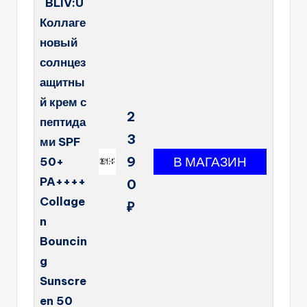
BLIV:U
Коллаге
новый
солнцез
ащитны
й крем с
2
пептида
3
ми SPF
9
50+
PA++++
0
Collage
₽
n
Bouncin
g
Sunscre
en 50