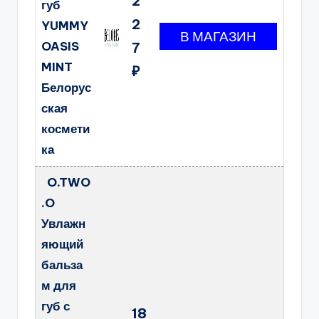
2
губ
2
YUMMY
OASIS
7
MINT
₽
Белорус
ская
космети
ка
O.TWO
.O
Увлажн
яющий
бальза
м для
губ с
18