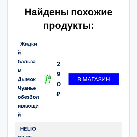
Найдены похожие
продукты:
Жидки
й
бальза
2
м
9
Дымок
0
Чуанье
₽
обезбол
ивающи
й
HELIO