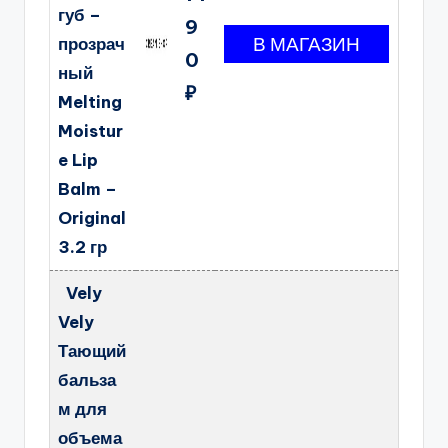
губ –
9
прозрач
0
ный
₽
Melting
Moistur
e Lip
Balm –
Original
3.2 гр
Vely
Vely
Тающий
бальза
м для
объема