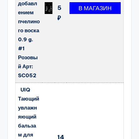
добавл
5
ением
₽
пчелино
го воска
0.9 g.
#1
Розовы
й Арт:
SC052
UIQ
Тающий
увлажн
яющий
бальза
м для
14