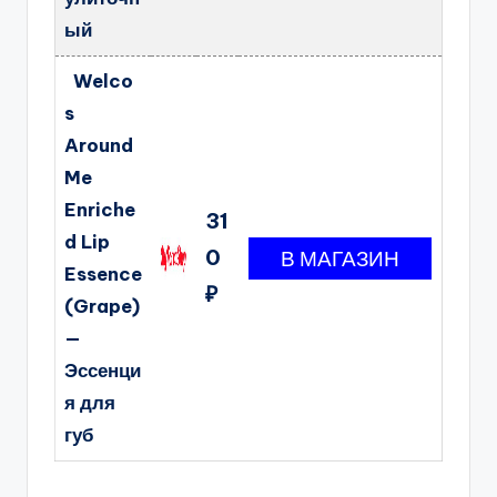
ый
Welco
s
Around
Me
Enriche
31
d Lip
0
Essence
₽
(Grape)
—
Эссенци
я для
губ