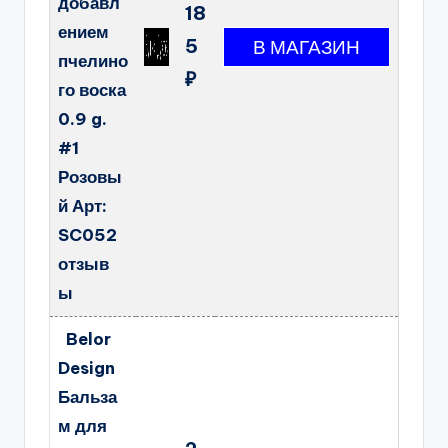
добавл
18
ением
5
пчелино
₽
го воска
0.9 g.
#1
Розовы
й Арт:
SC052
отзыв
ы
Belor
Design
Бальза
м для