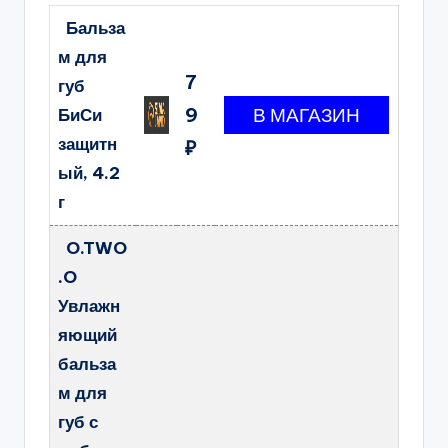
Бальза
м для
7
губ
9
БиСи
защитн
₽
ый, 4.2
г
O.TWO
.O
Увлажн
яющий
бальза
м для
губ с