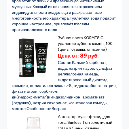
ароматов: от лёгких и древесных до интенсивных
мускусных.Каждый из них является отражением
индивидуальности владельца и раскрывает всю
многогранность его характера.Туалетная вода подарит
хорошее настроение, привлечёт взгляды
противоположного пола...
Зубная паста KORMESIC
удаление зубного камня, 100 г
(цены, отзывы, описание)
Цена от: 89 руб.
Состав:Кальций карбонат,
вода, натрия лаурилсульфат,
целлюлозная камедь,
гидратированный диоксид
кремния, полиэтиленгликоль-8, гидрокарбонат натрия,
фитат натрия, сорбитол,
ди(гидроксиметил)имидазолидинон, ароматизат
(отдушка), натрия сахаринат, ксантановая камедь,
ментол.ОсобенностиВозраст...
Автозагар мусс-флюид для
тела Sunless Tan золотистый,
150 мл (цены, отзывы,