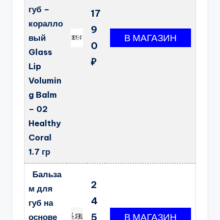
губ –
17
коралло
9
вый
0
Glass
₽
Lip
Volumin
g Balm
– 02
Healthy
Coral
1.7 гр
Бальза
2
м для
4
губ на
5
основе