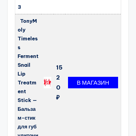
3
TonyM
oly
Timeles
s
Ferment
Snail
15
Lip
2
Treatm
0
ent
₽
Stick —
Бальза
м-стик
для губ
улиточн