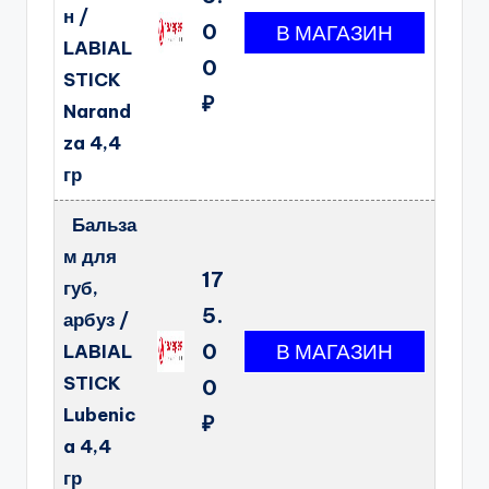
н /
0
LABIAL
0
STICK
₽
Narand
za 4,4
гр
Бальза
м для
17
губ,
5.
арбуз /
0
LABIAL
STICK
0
Lubenic
₽
a 4,4
гр