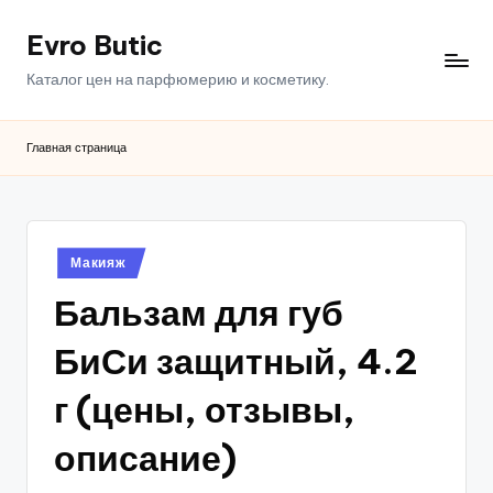
Evro Butic
Перейти
к
Каталог цен на парфюмерию и косметику.
содержимому
Главная страница
Опубликовано
Макияж
в
Бальзам для губ
БиСи защитный, 4.2
г (цены, отзывы,
описание)