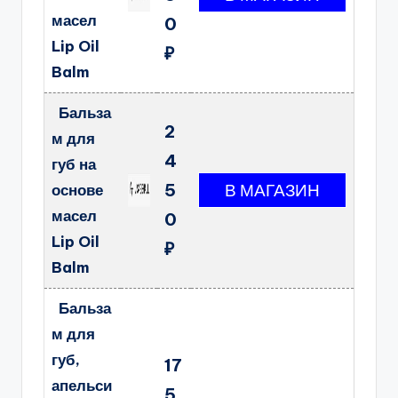
масел
0
Lip Oil
₽
Balm
Бальза
2
м для
4
губ на
5
основе
масел
0
Lip Oil
₽
Balm
Бальза
м для
губ,
17
апельси
5.