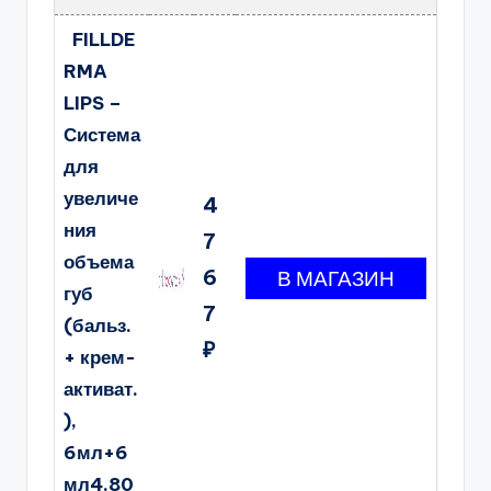
FILLDE
RMA
LIPS –
Система
для
увеличе
4
ния
7
объема
6
губ
7
(бальз.
₽
+ крем-
активат.
),
6мл+6
мл4.80