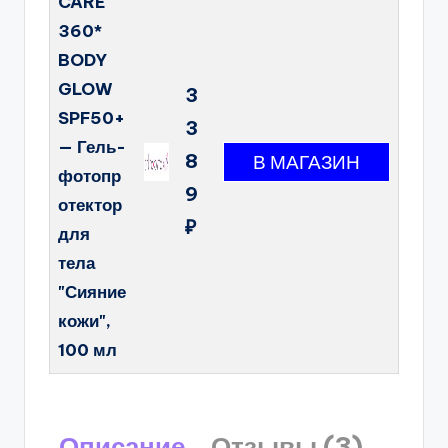
CARE
360*
BODY
GLOW
3
SPF50+
3
— Гель-
8
фотопр
9
отектор
₽
для
тела
"Сияние
кожи",
100 мл
Описание
Отзывы (3)