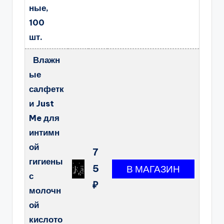
ные,
100
шт.
Влажн
ые
салфетк
и Just
Me для
интимн
ой
7
гигиены
5
с
₽
молочн
ой
кислото