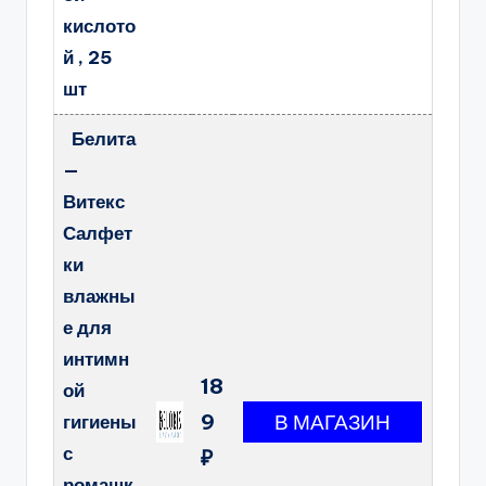
кислото
й , 25
шт
Белита
—
Витекс
Салфет
ки
влажны
е для
интимн
18
ой
9
гигиены
с
₽
ромашк