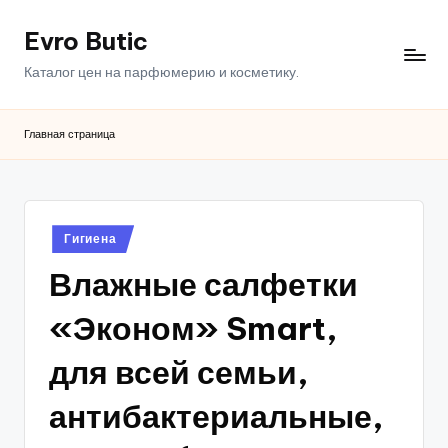
Evro Butic
Перейти
к
Каталог цен на парфюмерию и косметику.
содержимому
Главная страница
Опубликовано
Гигиена
в
Влажные салфетки
«Эконом» Smart,
для всей семьи,
антибактериальные,