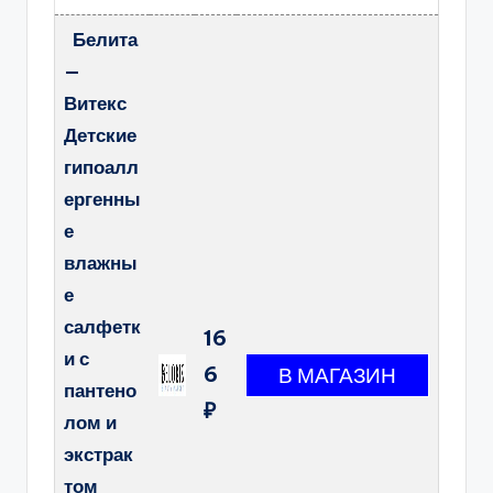
Белита
—
Витекс
Детские
гипоалл
ергенны
е
влажны
е
салфетк
16
и с
6
пантено
₽
лом и
экстрак
том