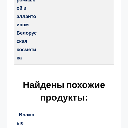
ой и
алланто
ином
Белорус
ская
космети
ка
Найдены похожие
продукты:
Влажн
ые