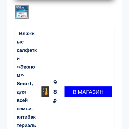
Влажн
ые
салфетк
и
«Эконо
м»
9
Smart,
8
для
всей
₽
семьи,
антибак
териаль