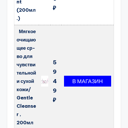
nt
₽
(200мл
.)
Мягкое
очищаю
щее ср-
во для
5
чувстви
9
тельной
4
и сухой
кожи/
9
Gentle
₽
Cleanse
r ,
200мл