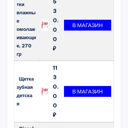
5
тки
3
влажны
0.
е
омолаж
0
ивающи
0
е, 270
₽
гр
11
3
Щетка
0.
зубная
детска
0
я
0
₽