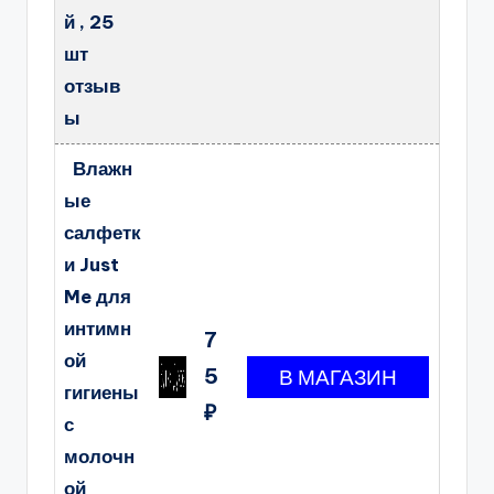
й , 25
шт
отзыв
ы
Влажн
ые
салфетк
и Just
Me для
интимн
7
ой
5
гигиены
₽
с
молочн
ой