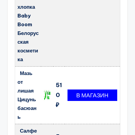
хлопка
Baby
Boom
Белорус
ская
космети
ка
Мазь
от
51
лишая
0
Цицунь
₽
басюан
ь
Салфе