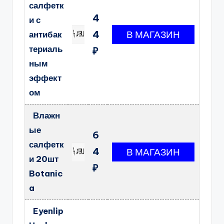
салфетк
4
и с
4
антибак
териаль
₽
ным
эффект
ом
Влажн
ые
6
салфетк
4
и 20шт
₽
Botanic
a
Eyenlip