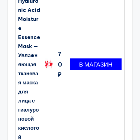
Hyaluro
nic Acid
Moistur
e
Essence
Mask —
7
Увлажн
0
яющая
тканева
₽
я маска
для
лица с
гиалуро
новой
кислото
й