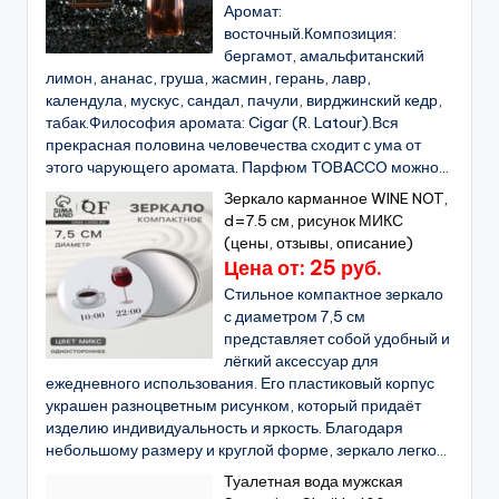
Аромат:
восточный.Композиция:
бергамот, амальфитанский
лимон, ананас, груша, жасмин, герань, лавр,
календула, мускус, сандал, пачули, вирджинский кедр,
табак.Философия аромата: Cigar (R. Latour).Вся
прекрасная половина человечества сходит с ума от
этого чарующего аромата. Парфюм TOBACCO можно...
Зеркало карманное WINE NOT,
d=7.5 см, рисунок МИКС
(цены, отзывы, описание)
Цена от: 25 руб.
Стильное компактное зеркало
с диаметром 7,5 см
представляет собой удобный и
лёгкий аксессуар для
ежедневного использования. Его пластиковый корпус
украшен разноцветным рисунком, который придаёт
изделию индивидуальность и яркость. Благодаря
небольшому размеру и круглой форме, зеркало легко...
Туалетная вода мужская