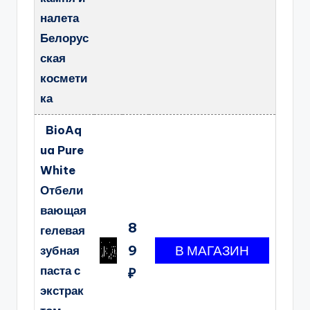
налета
Белорус
ская
космети
ка
BioAq
ua Pure
White
Отбели
вающая
8
гелевая
9
зубная
паста с
₽
экстрак