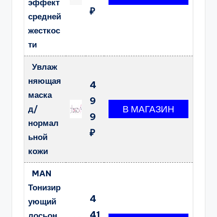
эффект
₽
средней
жесткос
ти
Увлаж
няющая
4
маска
9
д/
9
нормал
₽
ьной
кожи
MAN
Тонизир
4
ующий
41
лосьон