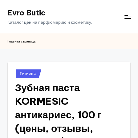
Evro Butic
Перейти
к
Каталог цен на парфюмерию и косметику.
содержимому
Главная страница
Опубликовано
Гигиена
в
Зубная паста
KORMESIC
антикариес, 100 г
(цены, отзывы,