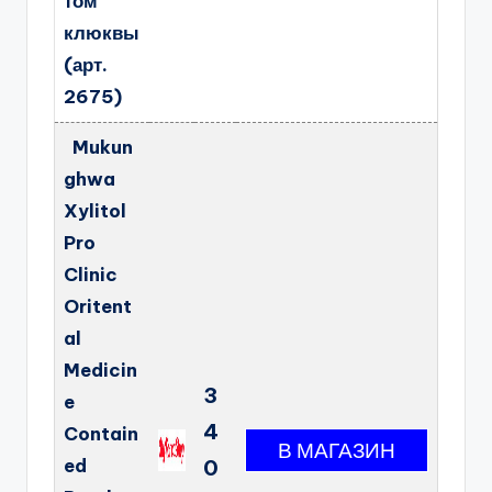
том
клюквы
(арт.
2675)
Mukun
ghwa
Xylitol
Pro
Clinic
Oritent
al
Medicin
3
e
4
Contain
ed
0