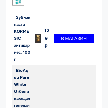
Зубная
паста
12
KORME
9
SIC
антикар
₽
иес, 100
г
BioAq
ua Pure
White
Отбели
вающая
гелевая