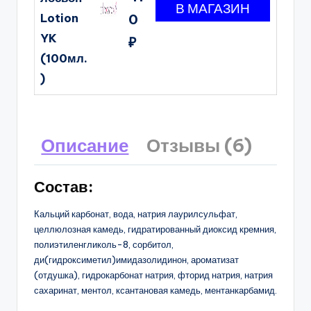
Lotion
0
YK
₽
(100мл.
)
Описание
Отзывы (6)
Состав:
Кальций карбонат, вода, натрия лаурилсульфат,
целлюлозная камедь, гидратированный диоксид кремния,
полиэтиленгликоль-8, сорбитол,
ди(гидроксиметил)имидазолидинон, ароматизат
(отдушка), гидрокарбонат натрия, фторид натрия, натрия
сахаринат, ментол, ксантановая камедь, ментанкарбамид.