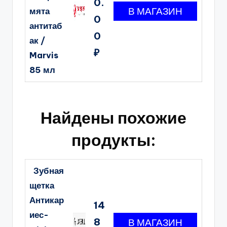
0.
мята
0
антитаб
0
ак /
₽
Marvis
85 мл
Найдены похожие
продукты:
Зубная
щетка
Антикар
14
иес-
8