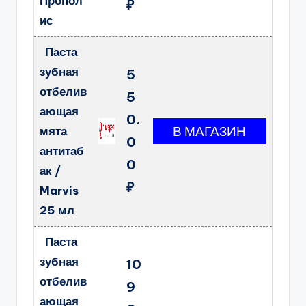
Пропол
₽
ис
Паста
зубная
5
отбелив
5
ающая
0.
мята
0
антитаб
0
ак /
₽
Marvis
25 мл
Паста
зубная
10
отбелив
9
ающая