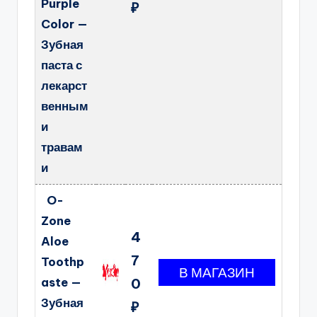
Purple
₽
Color —
Зубная
паста с
лекарст
венным
и
травам
и
O-
Zone
4
Aloe
7
Toothp
aste —
0
Зубная
₽