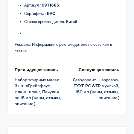
Артикул
10971685
Сертификат
ЕАС
Страна производитель
Китай
Реклама. Информация о рекламодателе по ссылкам в
статье.
Навигация
Предыдущая запись
Следующая запись
Набор эфирных масел
Дезодорант — аэрозоль
записи
3 шт. «Грейпфрут,
EXXE POWER мужской,
Иланг-иланг, Пачули»
150 мл (цены, отзывы,
по 15 мл (цены, отзывы,
описание)
описание)