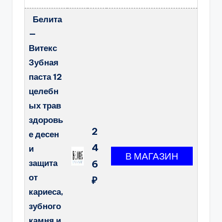
Белита
—
Витекс
Зубная
паста 12
целебн
ых трав
здоровь
2
е десен
4
и
защита
6
от
₽
кариеса,
зубного
камня и