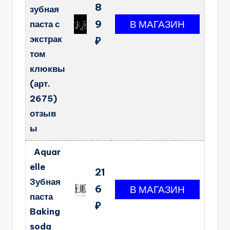
8
зубная
9
паста с
экстрак
₽
том
клюквы
(арт.
2675)
отзыв
ы
Aquar
elle
21
Зубная
6
паста
₽
Baking
soda