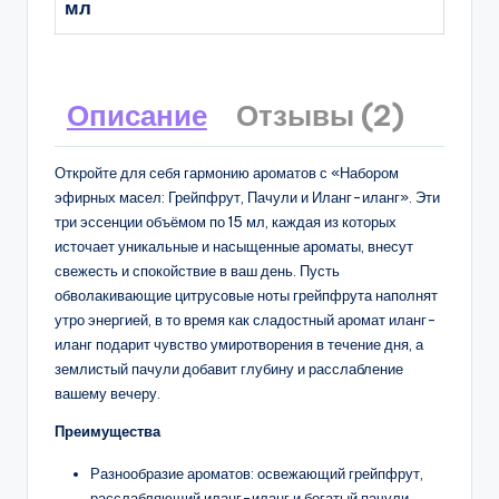
мл
Описание
Отзывы (2)
Откройте для себя гармонию ароматов с «Набором
эфирных масел: Грейпфрут, Пачули и Иланг-иланг». Эти
три эссенции объёмом по 15 мл, каждая из которых
источает уникальные и насыщенные ароматы, внесут
свежесть и спокойствие в ваш день. Пусть
обволакивающие цитрусовые ноты грейпфрута наполнят
утро энергией, в то время как сладостный аромат иланг-
иланг подарит чувство умиротворения в течение дня, а
землистый пачули добавит глубину и расслабление
вашему вечеру.
Преимущества
Разнообразие ароматов: освежающий грейпфрут,
расслабляющий иланг-иланг и богатый пачули.