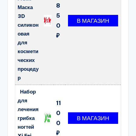
8
Маска
5
3D
силикон
0
овая
₽
для
космети
ческих
процеду
р
Набор
для
11
лечения
0
грибка
0
ногтей
₽
Xi Fei