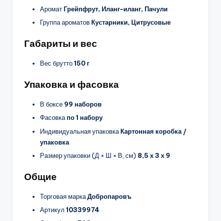
Аромат
Грейпфрут, Иланг-иланг, Пачули
Группа ароматов
Кустарники, Цитрусовые
Габариты и вес
Вес брутто
150 г
Упаковка и фасовка
В боксе
99 наборов
Фасовка
по 1 набору
Индивидуальная упаковка
Картонная коробка /
упаковка
Размер упаковки (Д × Ш × В, см)
8,5 х 3 х 9
Общие
Торговая марка
Добропаровъ
Артикул
10339974