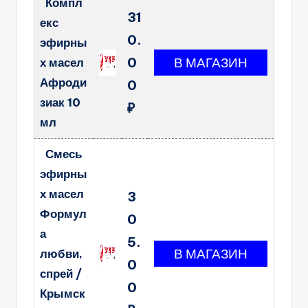
Компл
31
екс
0.
эфирны
0
х масел
Афроди
0
зиак 10
₽
мл
Смесь
эфирны
х масел
3
Формул
0
а
5.
любви,
0
спрей /
0
Крымск