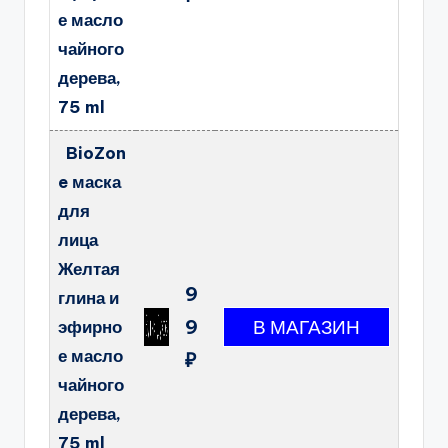
е масло
чайного
дерева,
75 ml
BioZon
e маска
для
лица
Желтая
9
глина и
9
эфирно
е масло
₽
чайного
дерева,
75 ml