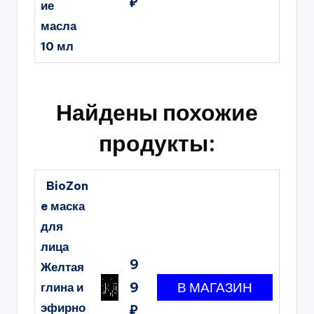
₽
ие
масла
10 мл
Найдены похожие
продукты:
BioZon
e маска
для
лица
9
Желтая
9
глина и
эфирно
₽