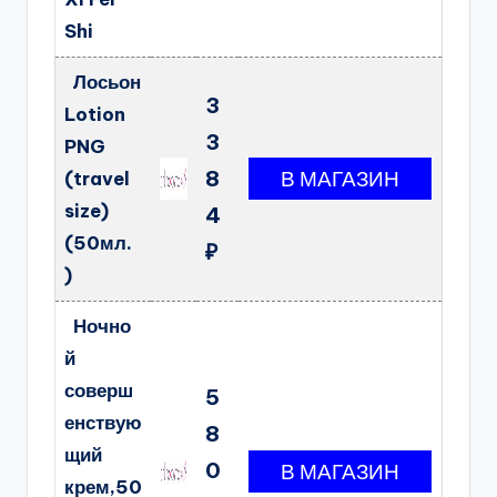
Shi
Лосьон
3
Lotion
3
PNG
8
(travel
size)
4
(50мл.
₽
)
Ночно
й
соверш
5
енствую
8
щий
0
крем,50