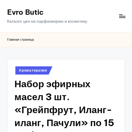
Evro Butic
Перейти
к
Каталог цен на парфюмерию и косметику.
содержимому
Главная страница
Опубликовано
Ароматерапия
в
Набор эфирных
масел 3 шт.
«Грейпфрут, Иланг-
иланг, Пачули» по 15