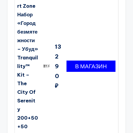
rt Zone
Набор
«Город
безмяте
жности
13
– Убуд»
2
Tranquil
9
lity™
Kit –
0
The
₽
City Of
Serenit
y
200+50
+50