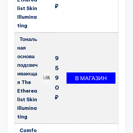
₽
list Skin
Illumina
ting
Тональ
ная
основа
9
подсвеч
5
ивающа
9
я The
0
Etherea
₽
list Skin
Illumina
ting
Comfo