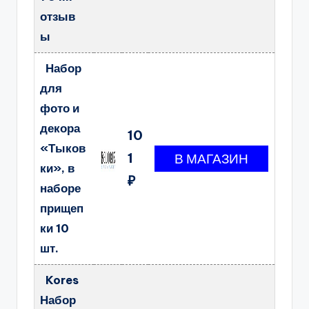
отзыв
ы
Набор
для
фото и
декора
10
«Тыков
1
ки», в
₽
наборе
прищеп
ки 10
шт.
Kores
Набор