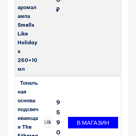
аромал
₽
ампа
Smells
Like
Holiday
s
250+10
мл
Тональ
ная
основа
9
подсвеч
5
ивающа
9
я The
0
Etherea