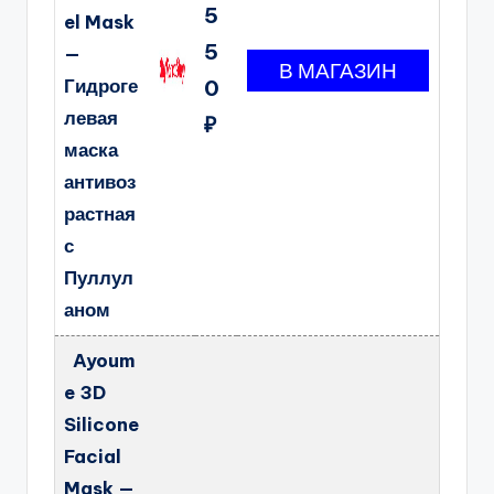
5
el Mask
5
—
Гидроге
0
левая
₽
маска
антивоз
растная
с
Пуллул
аном
Ayoum
e 3D
Silicone
Facial
Mask —