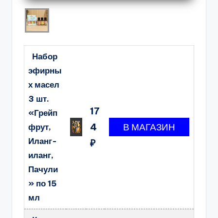
Набор
эфирны
х масел
3 шт.
17
«Грейп
4
фрут,
Иланг-
₽
иланг,
Пачули
» по 15
мл