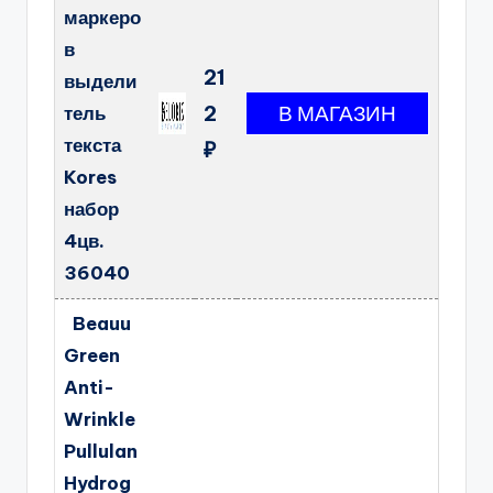
маркеро
в
21
выдели
2
тель
текста
₽
Kores
набор
4цв.
36040
Beauu
Green
Anti-
Wrinkle
Pullulan
Hydrog