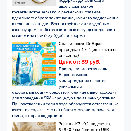
подарка в детский сад и
школуКомпактное
косметическое зеркало, с расчёской.Создание
идеального образа так же важно, как и его поддержание
в течение всего дня. Воспользуйтесь этим удобным
аксессуаром, чтобы за считанные секунды подправить
макияж или причёску. Удобная форма...
Соль морская Dr.Aqua
природная, 1 кг (цены, отзывы,
описание)
Цена от: 39 руб.
Природная морская соль
Верхнекамского
месторождения является
уникальным
оздоравливающим средством: она идеально подходит
для проведения SPA-процедур в домашних условиях.
При растворении соли в воде образуются естественные
взвесь и осадок — это целебная межкристаллическая
глина, которая содержит в...
Зеркало KZ-02, подсветка,
9×9×0.7 см, 1 диод, от USB