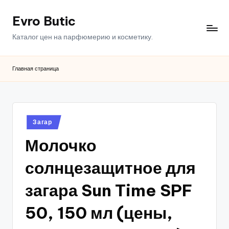
Evro Butic
Перейти
к
Каталог цен на парфюмерию и косметику.
содержимому
Главная страница
Опубликовано
Загар
в
Молочко
солнцезащитное для
загара Sun Time SPF
50, 150 мл (цены,