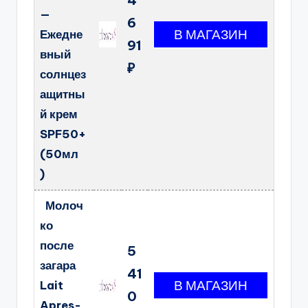
—
6
Ежедне
91
вный
₽
солнцез
ащитны
й крем
SPF50+
(50мл
)
Молоч
ко
после
5
загара
41
Lait
0
Apres-