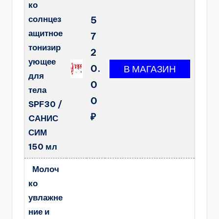
ко
солнцез
5
ащитное
7
тонизир
2
ующее
0.
для
0
тела
0
SPF30 /
₽
CАНИС
СИМ
150 мл
Молоч
ко
увлажне
ние и