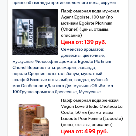
привлечёт взгляды противоположного пола, окружит...
Парфюмерная вода мужская
Agent Egoiste, 100 мл (по
мотивам Egoiste Platinum
(Chanel) (цены, отзывы,
описание)
Цена от: 139 руб.
Cемейство ароматов:
древесны, цветочные,
мускусные.Философия аромата: Egoiste Platinum
Chanel.Верхние ноты: розмарин, лаванда,
нероли.Средние ноты: гальбанум, мускатный
шалфей.Базовые ноты: амбра, сандал, дубовый
мох.ОсобенностиДля кого Для мужчиныОбъём, мл
100Группа ароматов Древесные, Мускусные...
Парфюмерная вода женская
Vegan Love Studio Chateau La
Coste, 50 мл (по мотивам
Lacoste Pour Femme (Lacoste)
(цены, отзывы, описание)
Цена от: 499 руб.