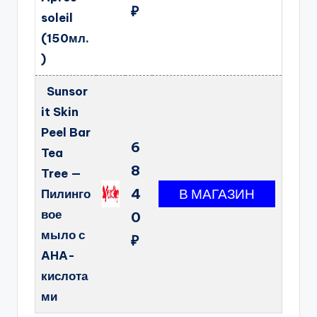
₽
soleil
(150мл.
)
Sunsor
it Skin
Peel Bar
6
Tea
8
Tree —
4
Пилинго
вое
0
мыло с
₽
AHA-
кислота
ми