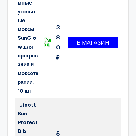
мные
угольн
ые
3
моксы
8
SunGlo
w для
0
прогрев
₽
ания и
моксоте
рапии,
10 шт
Jigott
Sun
Protect
B.b
5