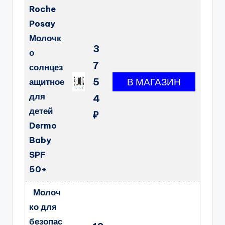
Roche
Posay
Молочк
3
о
7
солнцез
5
ащитное
для
4
детей
₽
Dermo
Baby
SPF
50+
Молоч
ко для
безопас