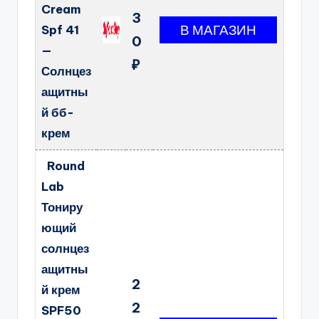
Cream
3
Spf 41
0
—
₽
Солнцез
ащитны
й бб-
крем
Round
Lab
Тониру
ющий
солнцез
ащитны
2
й крем
2
SPF50