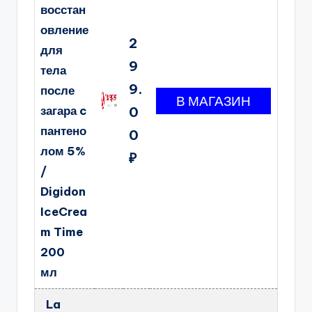
восстан
овление
2
для
9
тела
9.
после
загара c
0
пантено
0
лом 5%
₽
/
Digidon
IceCrea
m Time
200
мл
La