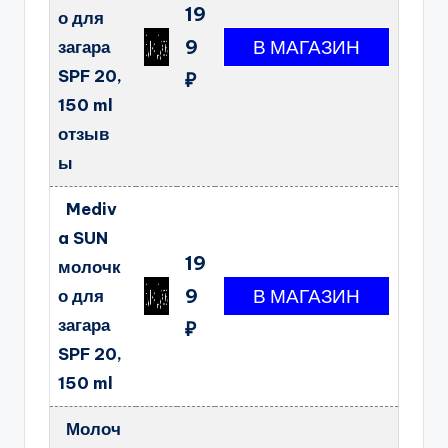
19
о для
9
загара
SPF 20,
₽
150 ml
отзыв
ы
Mediv
a SUN
19
молочк
9
о для
загара
₽
SPF 20,
150 ml
Молоч