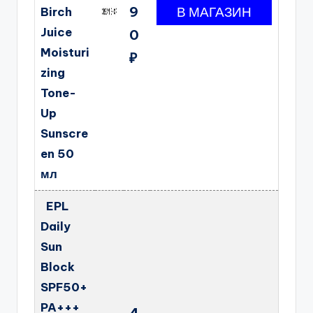
9
Birch
Juice
0
Moisturi
₽
zing
Tone-
Up
Sunscre
en 50
мл
EPL
Daily
Sun
Block
SPF50+
PA+++
4