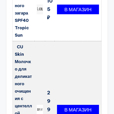
10
ного
5
загара
₽
SPF40
Tropic
Sun
CU
Skin
Молочк
о для
деликат
ного
очищен
2
ия с
9
центелл
9
ой