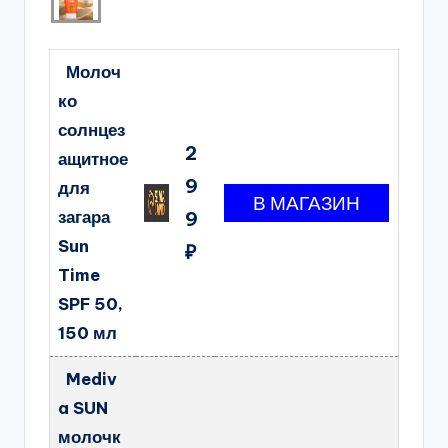
Молоч
ко
солнцез
2
ащитное
9
для
загара
9
Sun
₽
Time
SPF 50,
150 мл
Mediv
a SUN
молочк