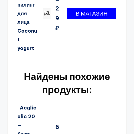
пилинг
2
для
9
лица
₽
Coconu
t
yogurt
Найдены похожие
продукты:
Acglic
olic 20
—
6
Крем-