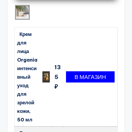
Крем
для
лица
Organia
13
интенси
5
вный
уход
₽
для
зрелой
кожи,
50 мл