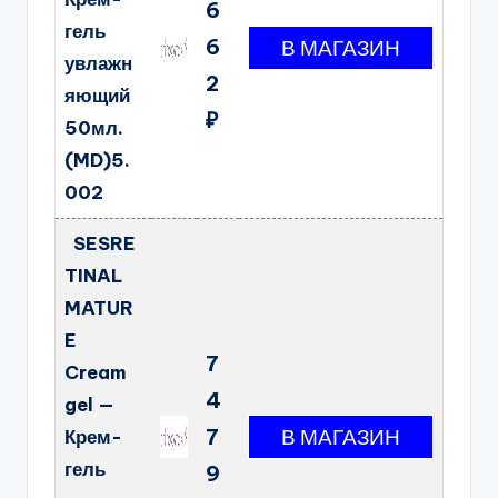
6
гель
6
увлажн
2
яющий
₽
50мл.
(MD)5.
002
SESRE
TINAL
MATUR
E
7
Cream
4
gel —
7
Крем-
гель
9