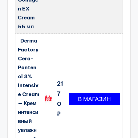
n EX
Сream
55 мл
Derma
Factory
Cera-
Panten
ol 8%
21
Intensiv
7
e Cream
— Крем
0
интенси
₽
вный
увлажн