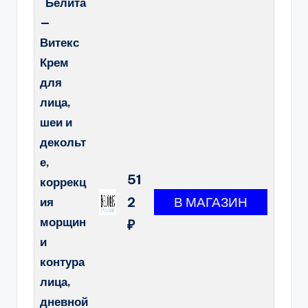
Белита
—
Витекс
Крем
для
лица,
шеи и
декольт
е,
51
коррекц
2
ия
морщин
₽
и
контура
лица,
дневной