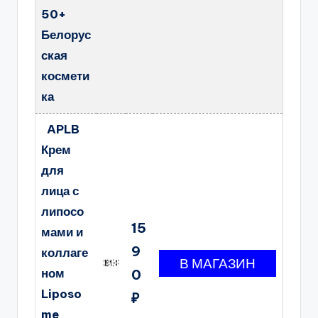
50+
Белорус
ская
космети
ка
APLB
Крем
для
лица с
липосо
15
мами и
9
коллаге
ном
0
Liposo
₽
me