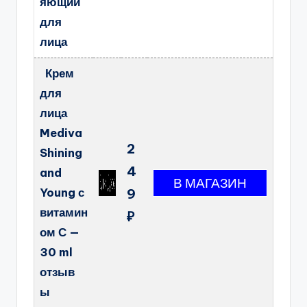
яющий
для
лица
Крем
для
лица
Mediva
2
Shining
4
and
Young с
9
витамин
₽
ом С —
30 ml
отзыв
ы