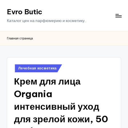
Evro Butic
Перейти
к
Каталог цен на парфюмерию и косметику.
содержимому
Главная страница
Опубликовано
Лечебная косметика
в
Крем для лица
Organia
интенсивный уход
для зрелой кожи, 50