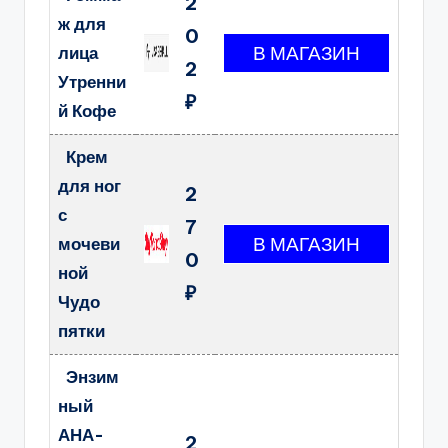
2
ж для
0
лица
2
Утренни
₽
й Кофе
Крем
для ног
2
с
7
мочеви
0
ной
₽
Чудо
пятки
Энзим
ный
АНА-
2