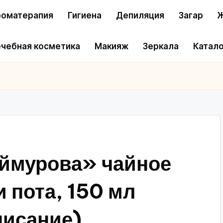
оматерапия
Гигиена
Депиляция
Загар
Ж
чебная косметика
Макияж
Зеркала
Катало
еймурова» чайное
и пота, 150 мл
писание)