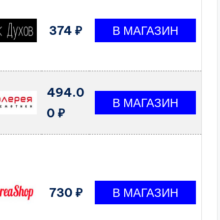
374 ₽
494.0
0 ₽
730 ₽