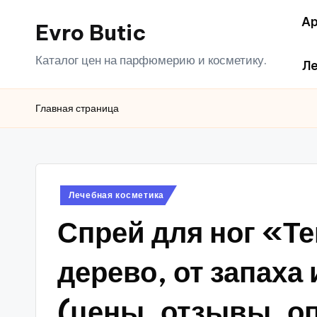
Ар
Evro Butic
Перейти
к
Каталог цен на парфюмерию и косметику.
Ле
содержимому
Главная страница
Опубликовано
Лечебная косметика
в
Спрей для ног «Т
дерево, от запаха 
(цены, отзывы, о