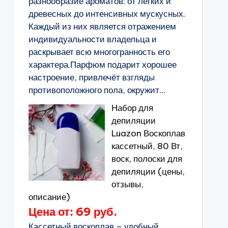
разнообразие ароматов: от лёгких и
древесных до интенсивных мускусных.
Каждый из них является отражением
индивидуальности владельца и
раскрывает всю многогранность его
характера.Парфюм подарит хорошее
настроение, привлечёт взгляды
противоположного пола, окружит...
Набор для
депиляции
Luazon Воскоплав
кассетный, 80 Вт,
воск, полоски для
депиляции (цены,
отзывы,
описание)
Цена от: 69 руб.
Кассетный воскоплав – удобный