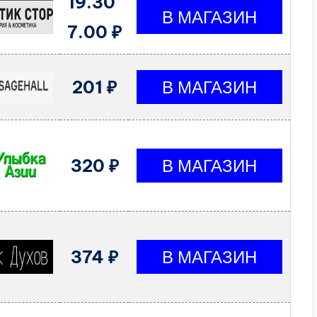
19.30
7.00 ₽
201 ₽
320 ₽
374 ₽