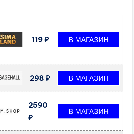
119 ₽
298 ₽
2590
₽