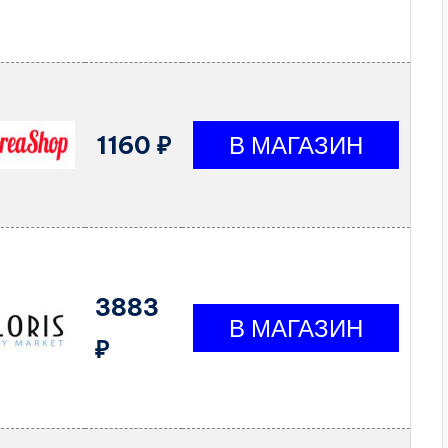
1160 ₽
3883
₽