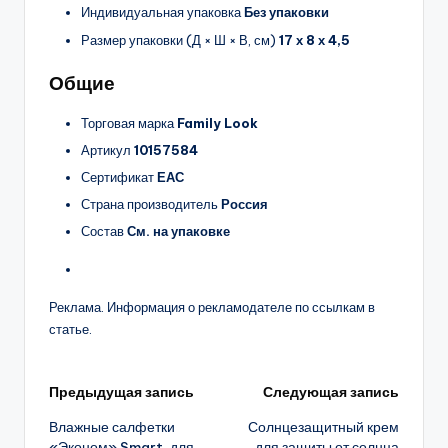
Индивидуальная упаковка
Без упаковки
Размер упаковки (Д × Ш × В, см)
17 х 8 х 4,5
Общие
Торговая марка
Family Look
Артикул
10157584
Сертификат
ЕАС
Страна производитель
Россия
Состав
См. на упаковке
Реклама. Информация о рекламодателе по ссылкам в
статье.
Навигация
Предыдущая запись
Следующая запись
Влажные салфетки
Солнцезащитный крем
записи
«Эконом» Smart, для
для защиты от солнца