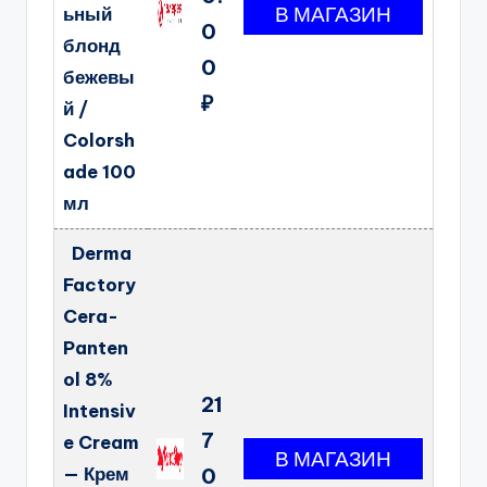
ьный
0
блонд
0
бежевы
₽
й /
Colorsh
ade 100
мл
Derma
Factory
Cera-
Panten
ol 8%
21
Intensiv
7
e Cream
— Крем
0