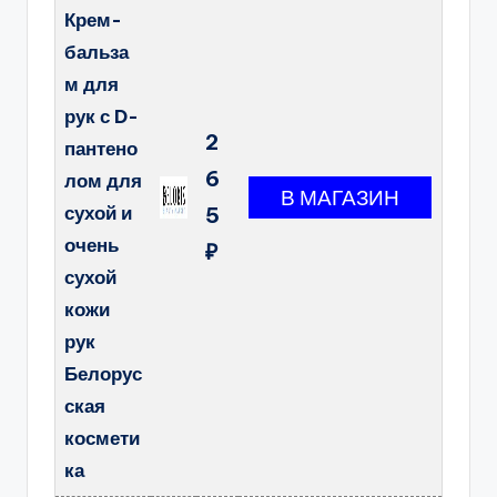
Крем-
бальза
м для
рук с D-
2
пантено
6
лом для
сухой и
5
очень
₽
сухой
кожи
рук
Белорус
ская
космети
ка