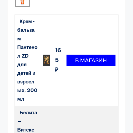
Крем-
бальза
м
Пантено
16
л ZD
5
для
₽
детей и
взросл
ых, 200
мл
Белита
—
Витекс