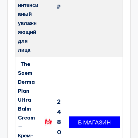
интенси
₽
вный
увлажн
яющий
для
лица
The
Saem
Derma
Plan
Ultra
2
Balm
4
Cream
8
—
0
Крем-