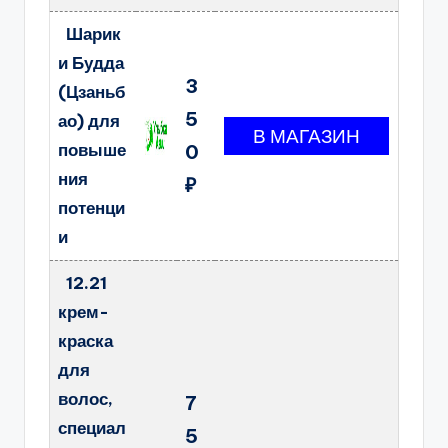
Шарик
и Будда
3
(Цзаньб
5
ао) для
повыше
0
ния
₽
потенци
и
12.21
крем-
краска
для
волос,
7
специал
5