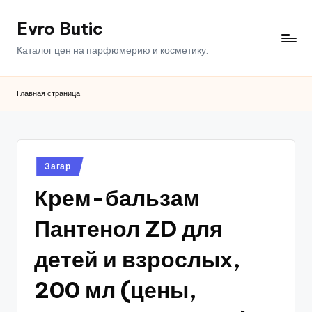
Evro Butic
Перейти
к
Каталог цен на парфюмерию и косметику.
содержимому
Главная страница
Опубликовано
Загар
в
Крем-бальзам
Пантенол ZD для
детей и взрослых,
200 мл (цены,