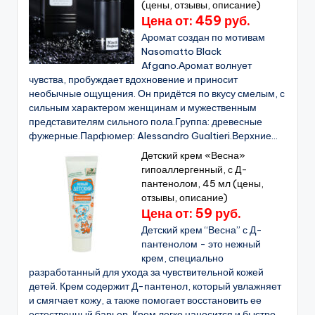
(цены, отзывы, описание)
Цена от: 459 руб.
Аромат создан по мотивам
Nasomatto Black
Afgano.Аромат волнует
чувства, пробуждает вдохновение и приносит
необычные ощущения. Он придётся по вкусу смелым, с
сильным характером женщинам и мужественным
представителям сильного пола.Группа: древесные
фужерные.Парфюмер: Alessandro Gualtieri.Верхние...
Детский крем «Весна»
гипоаллергенный, с Д-
пантенолом, 45 мл (цены,
отзывы, описание)
Цена от: 59 руб.
Детский крем “Весна” с Д-
пантенолом - это нежный
крем, специально
разработанный для ухода за чувствительной кожей
детей. Крем содержит Д-пантенол, который увлажняет
и смягчает кожу, а также помогает восстановить ее
естественный барьер. Крем легко наносится и быстро