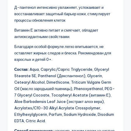
Д-пантенол интенсивно увлажняет, успокаивает и
восстанавливает защитный барьер кожи, стимулирует
процессы обновления клеток
Витамин Е активно питает и смягчает, обладает
антиоксидантными свойствами.
Благодаря особой формуле легко впитывается, не
оставляет жирных следов и блеска. Рекомендован для
взрослых и детей 0+.
Состав:
Aqua, Caprylic/Capric Triglyceride, Glyceryl
Stearate SE, Panthenol (Декспантенол), Glycerin,
Cetearyl Alcohol, Dimethicone, Triticum Vulgare Germ
Oil (масло зародышей пшеницы), Phenoxyethanol, PEG-
7 Glyceryl Cocoate, Tocopheryl Acetate (витамин Е),
Aloe Barbadensis Leaf Juice (экстракт алоэ вера),
Acrylates/C10-30 Alkyl Acrylate Crosspolymer,
Ethylhexylglycerin, Parfum, Sodium Hydroxide, Disodium
EDTA, Citric Acid.
Способ применения:
наносить тонким слоем на чистую