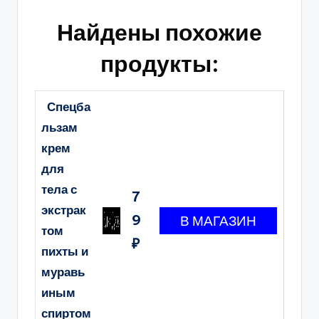
Найдены похожие
продукты:
Спецба
льзам
крем
для
тела с
7
экстрак
9
том
₽
пихты и
муравь
иным
спиртом