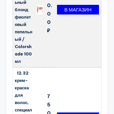
ьный
0.
блонд
0
фиолет
0
овый
₽
пепельн
ый /
Colorsh
ade 100
мл
12.32
крем-
краска
для
7
волос,
5
специал
0.