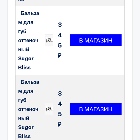
Бальза
м для
3
губ
4
оттеноч
5
ный
₽
Sugar
Bliss
Бальза
м для
3
губ
4
оттеноч
5
ный
₽
Sugar
Bliss