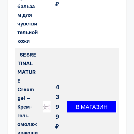
₽
бальза
м для
чувстви
тельной
кожи
SESRE
TINAL
MATUR
E
4
Cream
3
gel —
9
Крем-
гель
9
омолаж
₽
ивающи