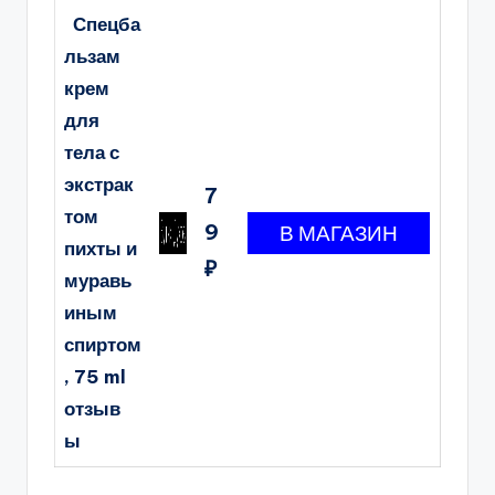
Спецба
льзам
крем
для
тела с
экстрак
7
том
9
пихты и
₽
муравь
иным
спиртом
, 75 ml
отзыв
ы