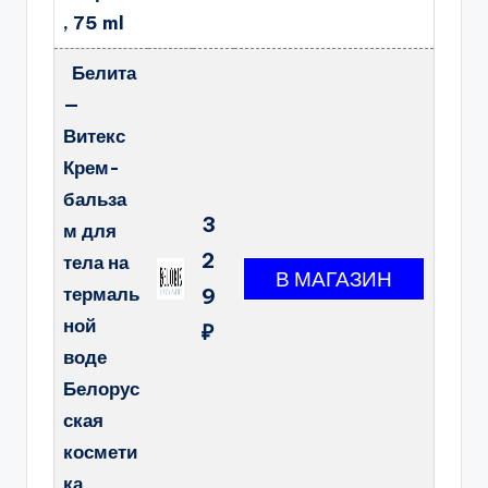
, 75 ml
Белита
—
Витекс
Крем-
бальза
3
м для
2
тела на
термаль
9
ной
₽
воде
Белорус
ская
космети
ка