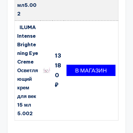
мл5.00
2
ILUMA
Intense
Brighte
ning Eye
13
Creme
18
Осветля
0
ющий
₽
крем
для век
15 мл
5.002