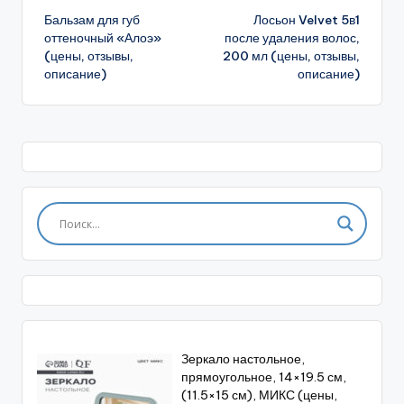
Бальзам для губ
Лосьон Velvet 5в1
записи
оттеночный «Алоэ»
после удаления волос,
(цены, отзывы,
200 мл (цены, отзывы,
описание)
описание)
Зеркало настольное,
прямоугольное, 14×19.5 см,
(11.5×15 см), МИКС (цены,