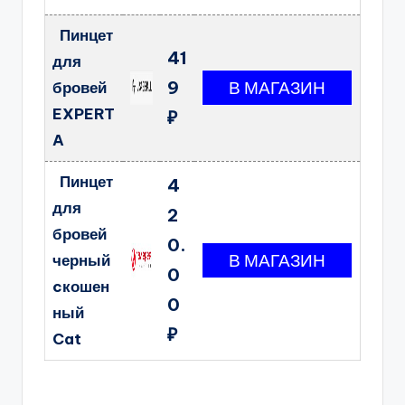
Пинцет
41
для
9
бровей
EXPERT
₽
A
Пинцет
4
для
2
бровей
0.
черный
0
cкошен
0
ный
₽
Cat