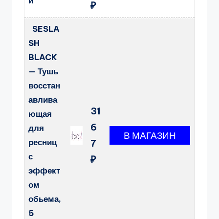
й
₽
SESLA
SH
BLACK
— Тушь
восстан
авлива
31
ющая
6
для
ресниц
7
с
₽
эффект
ом
обьема,
5