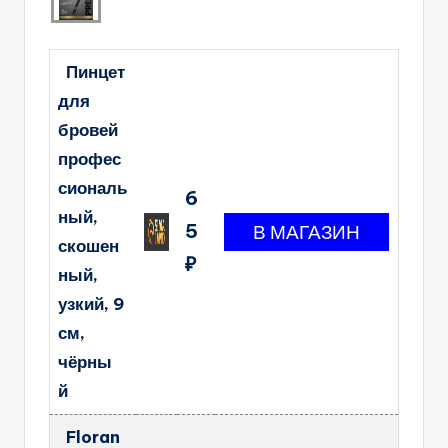
Пинцет
для
бровей
профес
сиональ
6
ный,
5
скошен
₽
ный,
узкий, 9
см,
чёрны
й
Floran