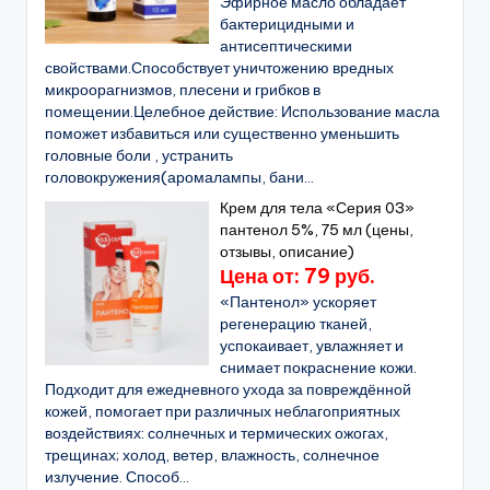
Эфирное масло обладает
бактерицидными и
антисептическими
свойствами.Способствует уничтожению вредных
микроорагнизмов, плесени и грибков в
помещении.Целебное действие: Использование масла
поможет избавиться или существенно уменьшить
головные боли , устранить
головокружения(аромалампы, бани...
Крем для тела «Серия 03»
пантенол 5%, 75 мл (цены,
отзывы, описание)
Цена от: 79 руб.
«Пантенол» ускоряет
регенерацию тканей,
успокаивает, увлажняет и
снимает покраснение кожи.
Подходит для ежедневного ухода за повреждённой
кожей, помогает при различных неблагоприятных
воздействиях: солнечных и термических ожогах,
трещинах; холод, ветер, влажность, солнечное
излучение. Способ...