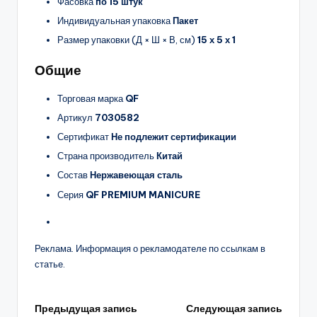
Фасовка
по 15 штук
Индивидуальная упаковка
Пакет
Размер упаковки (Д × Ш × В, см)
15 х 5 х 1
Общие
Торговая марка
QF
Артикул
7030582
Сертификат
Не подлежит сертификации
Страна производитель
Китай
Состав
Нержавеющая сталь
Серия
QF PREMIUM MANICURE
Реклама. Информация о рекламодателе по ссылкам в
статье.
Навигация
Предыдущая запись
Следующая запись