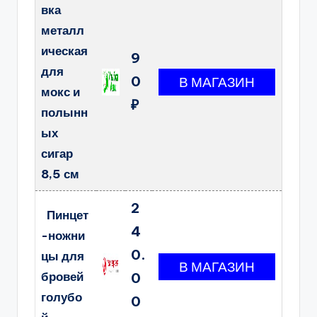
вка
металл
ическая
9
для
0
мокс и
₽
полынн
ых
сигар
8,5 см
2
Пинцет
4
-ножни
0.
цы для
бровей
0
голубо
0