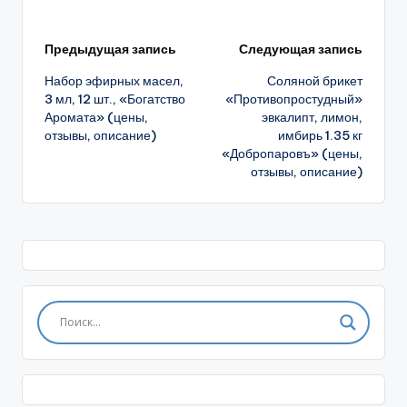
Навигация
Предыдущая запись
Следующая запись
Набор эфирных масел,
Соляной брикет
записи
3 мл, 12 шт., «Богатство
«Противопростудный»
Аромата» (цены,
эвкалипт, лимон,
отзывы, описание)
имбирь 1.35 кг
«Добропаровъ» (цены,
отзывы, описание)