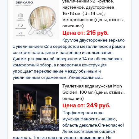
увеличением х2, круглое,
настенное, двустороннее,
16×18 см, (d=14 см),
металлическое (цены, отзывы,
описание)
Цена от: 215 руб.
Круглое двустороннее зеркало
с увеличением х2 и серебристой металлической рамой
сочетает настольное и настенное использование.
Диаметр зеркальной поверхности 14 см обеспечивает
комфортный обзор, а поворотная конструкция
упрощает переключение между обычным и
увеличенным отражением. Универсальный...
Туалетная вода мужская Man
Golden, 100 мл (цены, отзывы,
описание)
Цена от: 249 руб.
Парфюмерная вода
мужская.Наносить на шею,
область декольте.Огнеопасно!
Легковоспламеняющаяся
жидкость. Только для наружного применения. Не