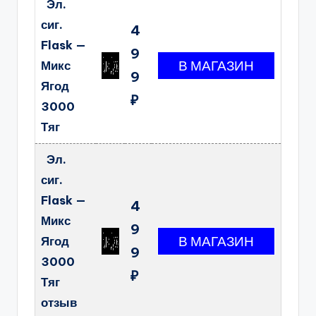
Эл.
сиг.
4
Flask —
9
Микс
9
Ягод
₽
3000
Тяг
Эл.
сиг.
Flask —
4
Микс
9
Ягод
9
3000
₽
Тяг
отзыв