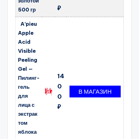
золотой
₽
500 гр
A’pieu
Apple
Acid
Visible
Peeling
Gel —
14
Пилинг-
0
гель
для
0
лица с
₽
экстрак
том
яблока