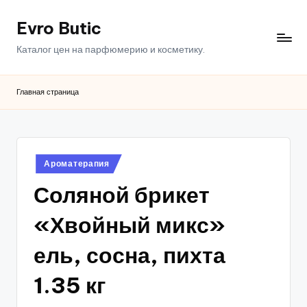
Evro Butic
Перейти
к
Каталог цен на парфюмерию и косметику.
содержимому
Главная страница
Опубликовано
Ароматерапия
в
Соляной брикет
«Хвойный микс»
ель, сосна, пихта
1.35 кг