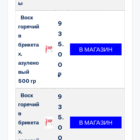
ы
Воск
9
горячий
3
в
5.
брикета
х,
0
азулено
0
вый
₽
500 гр
Воск
9
горячий
3
в
5.
брикета
0
х,
0