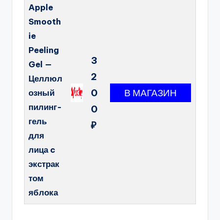
Apple
Smooth
ie
Peeling
3
Gel —
2
Целлюл
0
озный
пилинг-
0
гель
₽
для
лица c
экстрак
том
яблока