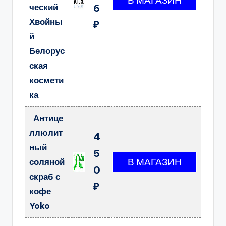
ческий
6
Хвойны
₽
й
Белорус
ская
космети
ка
Антице
ллюлит
4
ный
5
соляной
0
скраб с
₽
кофе
Yoko