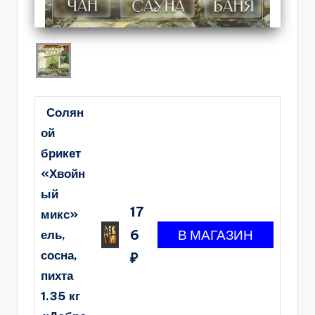
Солян
ой
брикет
«Хвойн
ый
17
микс»
6
ель,
сосна,
₽
пихта
1.35 кг