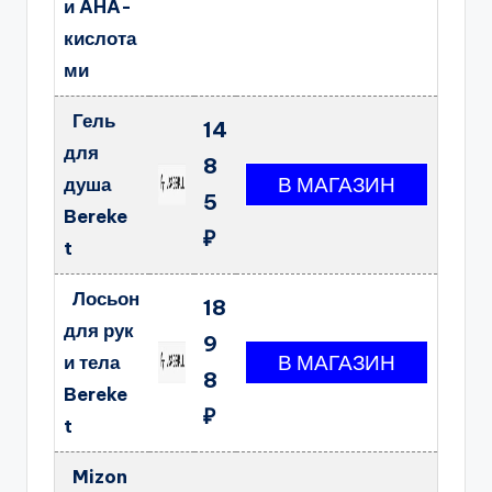
и AHA-
кислота
ми
Гель
14
для
8
душа
5
Bereke
₽
t
Лосьон
18
для рук
9
и тела
8
Bereke
₽
t
Mizon