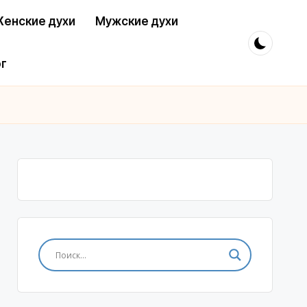
енские духи
Мужские духи
г