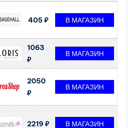
405 ₽
1063
₽
2050
₽
2219 ₽