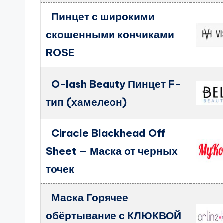
Пинцет с широкими
скошенными кончиками
ROSE
O-lash Beauty Пинцет F-
тип (хамелеон)
Ciracle Blackhead Off
Sheet — Маска от черных
точек
Маска Горячее
обёртывание с КЛЮКВОЙ