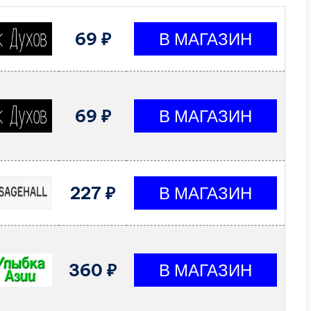
69 ₽
69 ₽
227 ₽
360 ₽