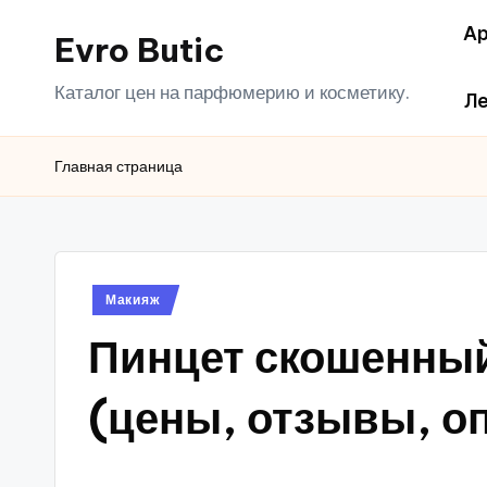
Ар
Evro Butic
Перейти
к
Каталог цен на парфюмерию и косметику.
Ле
содержимому
Главная страница
Опубликовано
Макияж
в
Пинцет скошенный
(цены, отзывы, о