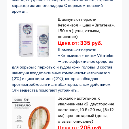
характер истинного лидера.С первых мгновений
аромат...
Шампунь от перхоти
Кетомизол + цинк «Витатека»,
150 мл (цены, отзывы,
описание)
Цена от: 335 руб.
Шампунь от перхоти
«Кетомизол + цинк» Vitateka
— это эффективное средство
для борьбы с перхотью и зудом кожи головы. В состав
шампуня входят активные компоненты: кетоконазол
(2%) и цинк пиритион (2%), которые обладают
противогрибковым и антибактериальным действием.
Эти вещества помогают устранить...
Зеркало настольное, с
увеличением х2, двусторонне,
настенное, 10.5×20 см, (8×12
см), цвет янтарный (цены,
отзывы, описание)
Цена от: 205 руб.