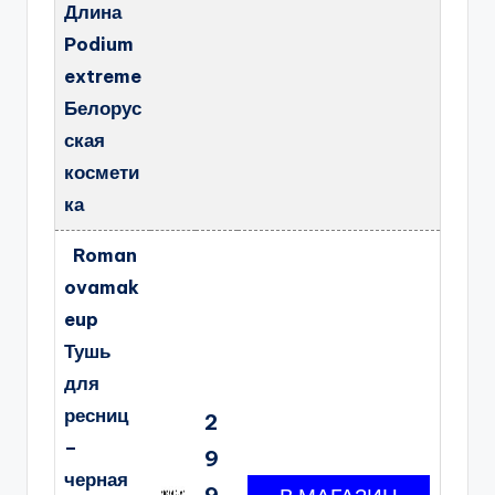
Длина
Podium
extreme
Белорус
ская
космети
ка
Roman
ovamak
eup
Тушь
для
ресниц
2
–
9
черная
9