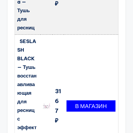
a —
₽
Тушь
для
ресниц
SESLA
SH
BLACK
— Тушь
восстан
авлива
31
ющая
6
для
ресниц
7
с
₽
эффект