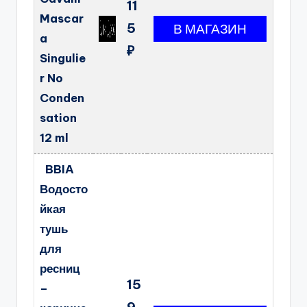
11
Mascar
5
a
₽
Singulie
r No
Conden
sation
12 ml
BBIA
Водосто
йкая
тушь
для
ресниц
15
–
9