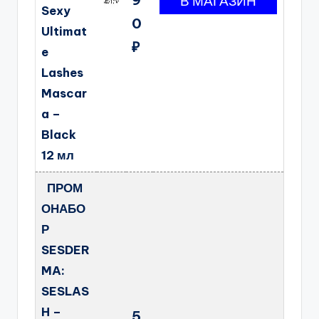
Sexy
0
Ultimat
₽
e
Lashes
Mascar
a –
Black
12 мл
ПРОМ
ОНАБО
Р
SESDER
MA:
SESLAS
H –
5