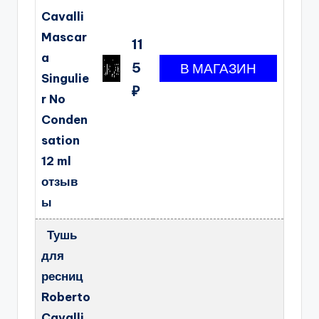
Cavalli
Mascar
11
a
5
Singulie
₽
r No
Conden
sation
12 ml
отзыв
ы
Тушь
для
ресниц
Roberto
Cavalli