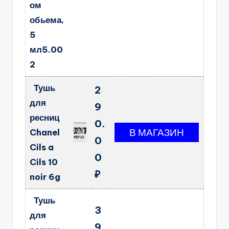
ом
обьема,
5
мл5.00
2
Тушь
2
для
9
ресниц
0.
Chanel
0
Cils a
0
Cils 10
₽
noir 6g
Тушь
3
для
9