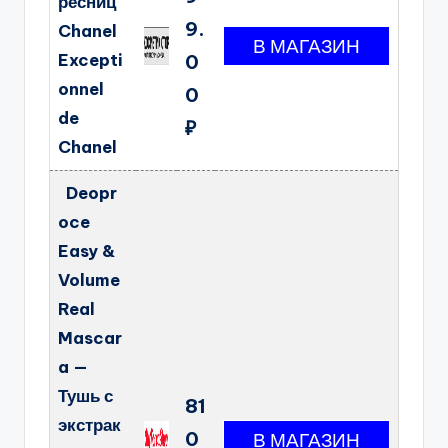
ресниц
9.
Chanel
Excepti
0
onnel
0
de
₽
Chanel
Deopr
oce
Easy &
Volume
Real
Mascar
a —
Тушь с
81
экстрак
0