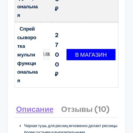
ональна
₽
я
Спрей
2
сыворо
7
тка
0
мульти
функци
0
ональна
₽
я
Описание
Отзывы (10)
Черная тушь для ресниц мгновенно делает ресницы
более густыми и выразительными.