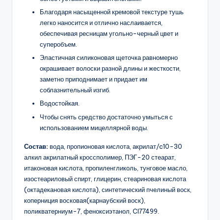
Благодаря насыщенной кремовой текстуре тушь
легко наносится и отлично наслаивается,
обеспечивая ресницам угольно-черный цвет и
суперобъем.
Эластичная силиконовая щеточка равномерно
окрашивает волоски разной длины и жесткости,
заметно приподнимает и придает им
соблазнительный изгиб.
Водостойкая.
Чтобы снять средство достаточно умыться с
использованием мицеллярной воды.
Состав:
вода, пропионовая кислота, акрилат/c10-30
алкил акрилатный кроссполимер, ПЭГ-20 стеарат,
итаконовая кислота, пропиленгликоль, тунговое масло,
изостеариловый спирт, глицерин, стеариновая кислота
(октадекановая кислота), синтетический пчелиный воск,
коперниция восковая(карнаубский воск),
поликватерниум-7, феноксиэтанол, Cl77499.