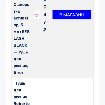
Сыворо
0
тка
4
активат
7
ор, 5
₽
мл+SES
LASH
BLACK
— Тушь
для
ресниц,
5 мл
Тушь
для
ресниц
Roberto