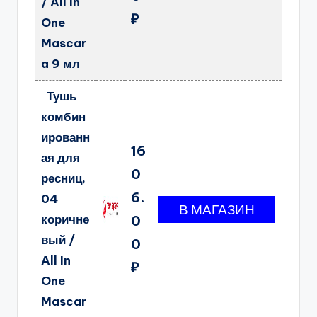
/ All In
₽
One
Mascar
a 9 мл
Тушь
комбин
ированн
16
ая для
0
ресниц,
6.
04
коричне
0
вый /
0
All In
₽
One
Mascar