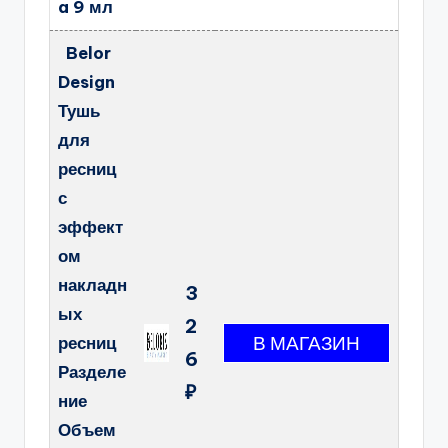
a 9 мл
Belor
Design
Тушь
для
ресниц
с
эффект
ом
накладн
3
ых
2
ресниц
6
Разделе
₽
ние
Объем