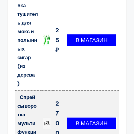
вка
тушител
ь для
2
мокс и
5
полынн
ых
₽
сигар
(из
дерева
)
Спрей
2
сыворо
7
тка
0
мульти
функци
0