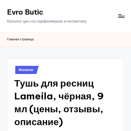
Evro Butic
Перейти
к
Каталог цен на парфюмерию и косметику.
содержимому
Главная страница
Опубликовано
Макияж
в
Тушь для ресниц
Lameila, чёрная, 9
мл (цены, отзывы,
описание)