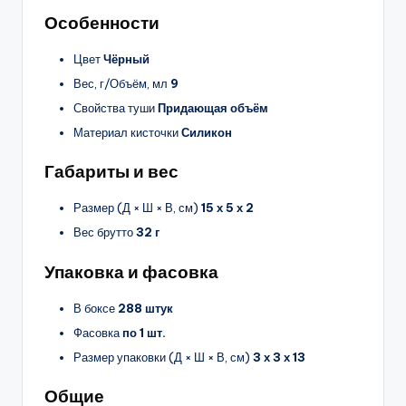
Особенности
Цвет
Чёрный
Вес, г/Объём, мл
9
Свойства туши
Придающая объём
Материал кисточки
Силикон
Габариты и вес
Размер (Д × Ш × В, см)
15 х 5 х 2
Вес брутто
32 г
Упаковка и фасовка
В боксе
288 штук
Фасовка
по 1 шт.
Размер упаковки (Д × Ш × В, см)
3 х 3 х 13
Общие