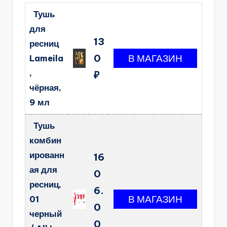
Тушь
для
13
ресниц
0
Lameila
,
₽
чёрная,
9 мл
Тушь
комбин
ированн
16
ая для
0
ресниц,
6.
01
0
черный
0