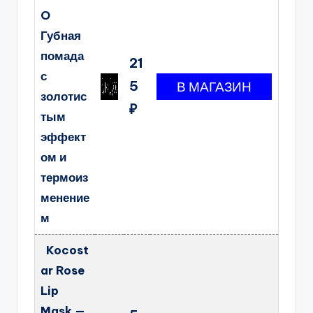
O
Губная
помада
21
с
5
золотис
₽
тым
эффект
ом и
термоиз
менение
м
Kocost
ar Rose
Lip
Mask —