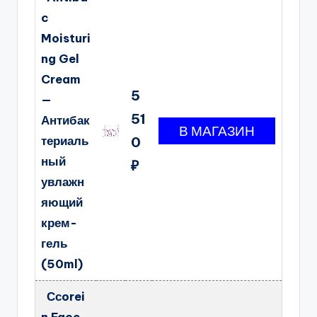
c
Moisturi
ng Gel
Cream
5
—
51
Антибак
териаль
0
ный
₽
увлажн
яющий
крем-
гель
(50ml)
Ссorei