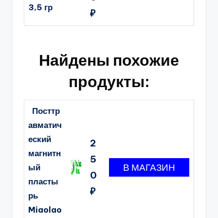
3,5 гр
₽
Найдены похожие
продукты:
Посттр
авматич
еский
2
магнитн
5
ый
0
пласты
₽
рь
Miaolao