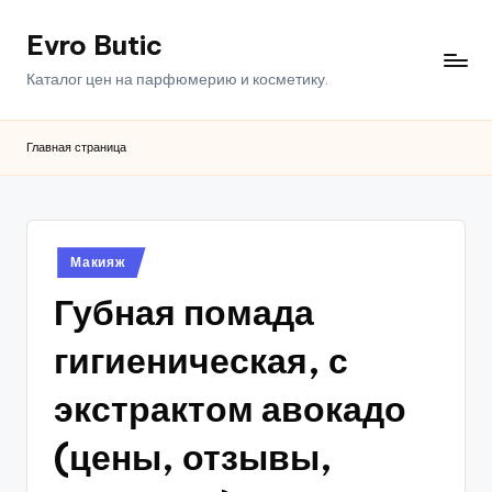
Evro Butic
Перейти
к
Каталог цен на парфюмерию и косметику.
содержимому
Главная страница
Опубликовано
Макияж
в
Губная помада
гигиеническая, с
экстрактом авокадо
(цены, отзывы,