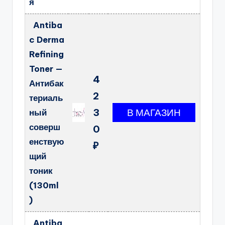
я
Antiba
c Derma
Refining
Toner —
4
Антибак
2
териаль
3
ный
соверш
0
енствую
₽
щий
тоник
(130ml
)
Antiba