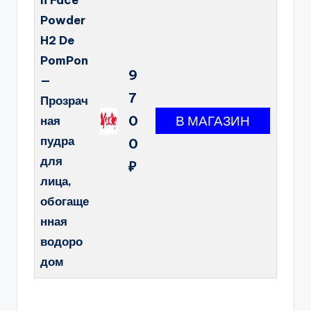
n Face
Powder
H2 De
PomPon
9
—
7
Прозрач
0
ная
пудра
0
для
₽
лица,
обогаще
нная
водоро
дом