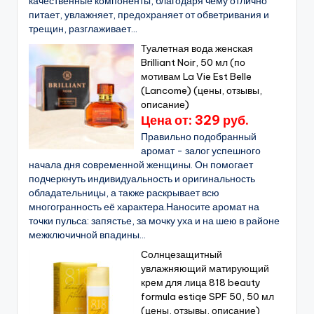
качественные компоненты, благодаря чему отлично
питает, увлажняет, предохраняет от обветривания и
трещин, разглаживает...
Туалетная вода женская
Brilliant Noir, 50 мл (по
мотивам La Vie Est Belle
(Lancome) (цены, отзывы,
описание)
Цена от: 329 руб.
Правильно подобранный
аромат - залог успешного
начала дня современной женщины. Он помогает
подчеркнуть индивидуальность и оригинальность
обладательницы, а также раскрывает всю
многогранность её характера.Наносите аромат на
точки пульса: запястье, за мочку уха и на шею в районе
межключичной впадины...
Солнцезащитный
увлажняющий матирующий
крем для лица 818 beauty
formula estiqe SPF 50, 50 мл
(цены, отзывы, описание)