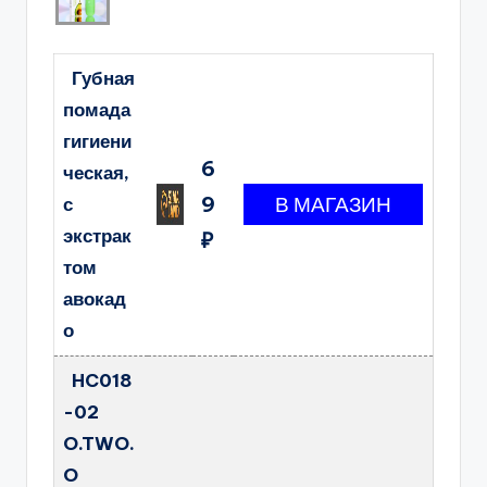
Губная
помада
гигиени
6
ческая,
9
с
экстрак
₽
том
авокад
о
HC018
-02
O.TWO.
O