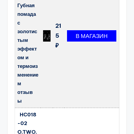
Губная
помада
с
21
золотис
5
тым
₽
эффект
ом и
термоиз
менение
м
отзыв
ы
HC018
-02
O.TWO.