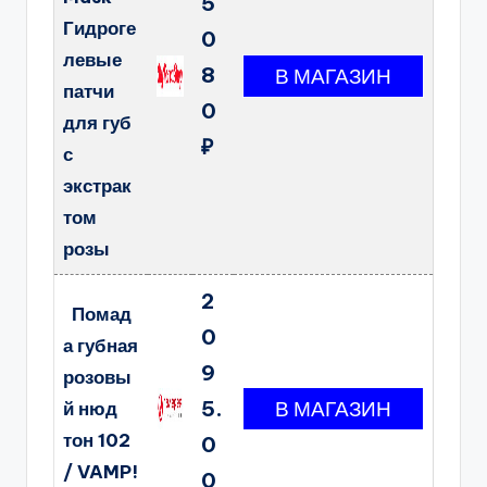
5
Гидроге
0
левые
8
патчи
0
для губ
₽
с
экстрак
том
розы
2
Помад
0
а губная
9
розовы
5.
й нюд
тон 102
0
/ VAMP!
0