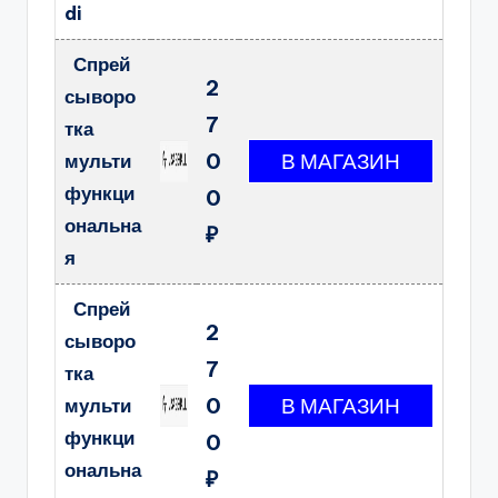
di
Спрей
2
сыворо
7
тка
0
мульти
функци
0
ональна
₽
я
Спрей
2
сыворо
7
тка
0
мульти
функци
0
ональна
₽