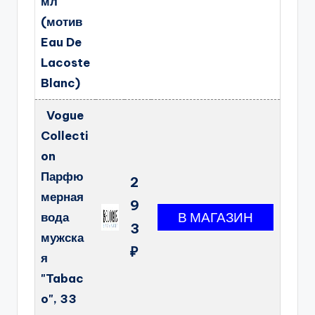
мл
(мотив
Eau De
Lacoste
Blanc)
Vogue
Collecti
on
Парфю
2
мерная
9
вода
3
мужска
₽
я
"Tabac
o", 33