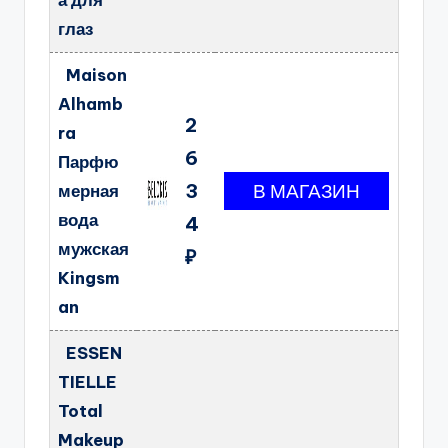
а для
глаз
Maison
Alhamb
2
ra
6
Парфю
3
мерная
вода
4
мужская
₽
Kingsm
an
ESSEN
TIELLE
Total
Makeup