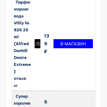
Парфю
мерная
вода
Vilily №
826 25
13
ml
9
(Alfred
Dunhill
₽
Desire
Extreme
)
отзыв
ы
Супер
6
королев