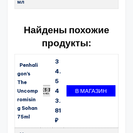
мл
Найдены похожие
продукты:
3
Penhali
4.
gon’s
5
The
4
Uncomp
romisin
3.
g Sohan
81
75ml
₽