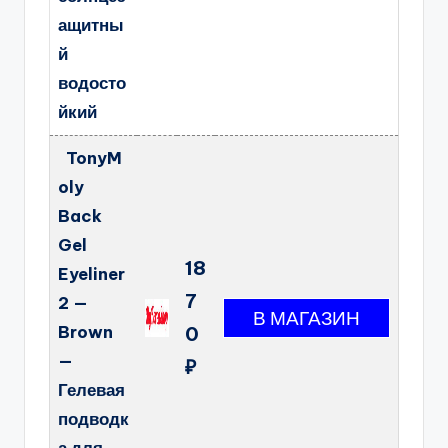
ащитны
й
водосто
йкий
TonyM
oly
Back
Gel
18
Eyeliner
7
2 —
Brown
0
—
₽
Гелевая
подводк