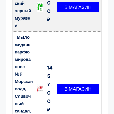
0
ский
черный
0
мураве
₽
й
Мыло
жидкое
парфю
мирова
нное
14
№9
5
Морская
7.
вода,
0
Сливоч
0
ный
₽
сандал,