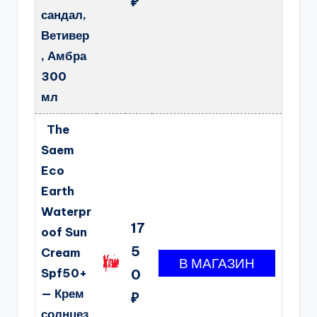
₽
сандал,
Ветивер
, Амбра
300
мл
The
Saem
Eco
Earth
Waterpr
17
oof Sun
5
Cream
Spf50+
0
— Крем
₽
солнцез