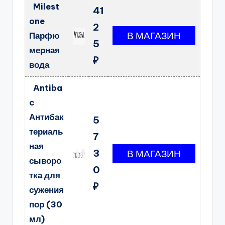
Milest
41
one
2
Парфю
5
мерная
₽
вода
Antiba
c
Антибак
5
териаль
7
ная
3
сыворо
0
тка для
₽
сужения
пор (30
мл)