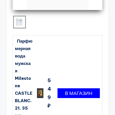
Парфю
мерная
вода
мужска
я
Milesto
5
ne
4
CASTLE
9
BLANC.
₽
21, 35