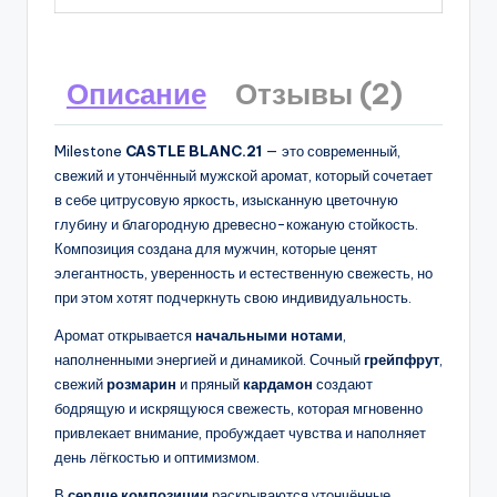
Описание
Отзывы (2)
Milestone
CASTLE BLANC.21
— это современный,
свежий и утончённый мужской аромат, который сочетает
в себе цитрусовую яркость, изысканную цветочную
глубину и благородную древесно-кожаную стойкость.
Композиция создана для мужчин, которые ценят
элегантность, уверенность и естественную свежесть, но
при этом хотят подчеркнуть свою индивидуальность.
Аромат открывается
начальными нотами
,
наполненными энергией и динамикой. Сочный
грейпфрут
,
свежий
розмарин
и пряный
кардамон
создают
бодрящую и искрящуюся свежесть, которая мгновенно
привлекает внимание, пробуждает чувства и наполняет
день лёгкостью и оптимизмом.
В
сердце композиции
раскрываются утончённые