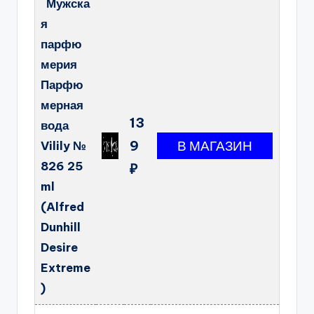
Мужска
я
парфю
мерия
Парфю
мерная
13
вода
9
Vilily №
826 25
₽
ml
(Alfred
Dunhill
Desire
Extreme
)