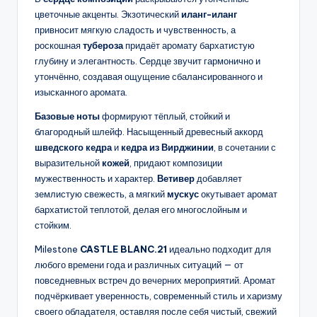
цветочные акценты. Экзотический
иланг-иланг
привносит мягкую сладость и чувственность, а
роскошная
тубероза
придаёт аромату бархатистую
глубину и элегантность. Сердце звучит гармонично и
утончённо, создавая ощущение сбалансированного и
изысканного аромата.
Базовые ноты
формируют тёплый, стойкий и
благородный шлейф. Насыщенный древесный аккорд
шведского кедра
и
кедра из Вирджинии
, в сочетании с
выразительной
кожей
, придают композиции
мужественность и характер.
Ветивер
добавляет
землистую свежесть, а мягкий
мускус
окутывает аромат
бархатистой теплотой, делая его многослойным и
стойким.
Milestone
CASTLE BLANC.21
идеально подходит для
любого времени года и различных ситуаций — от
повседневных встреч до вечерних мероприятий. Аромат
подчёркивает уверенность, современный стиль и харизму
своего обладателя, оставляя после себя чистый, свежий