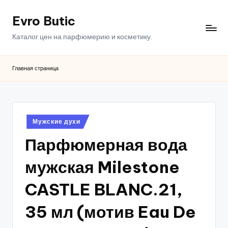
Evro Butic
Перейти
к
Каталог цен на парфюмерию и косметику.
содержимому
Главная страница
Опубликовано
Мужские духи
в
Парфюмерная вода
мужская Milestone
CASTLE BLANC.21,
35 мл (мотив Eau De