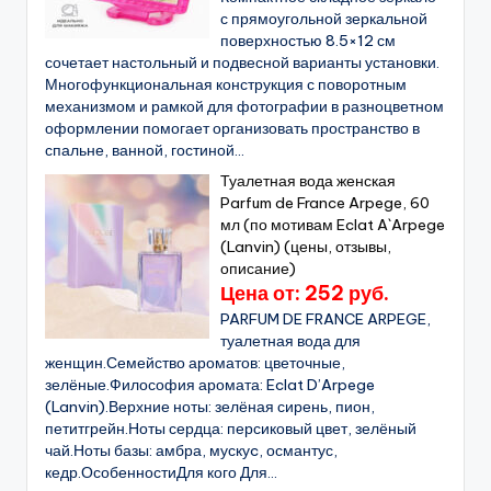
с прямоугольной зеркальной
поверхностью 8.5×12 см
сочетает настольный и подвесной варианты установки.
Многофункциональная конструкция с поворотным
механизмом и рамкой для фотографии в разноцветном
оформлении помогает организовать пространство в
спальне, ванной, гостиной...
Туалетная вода женская
Parfum de France Arpege, 60
мл (по мотивам Eclat A`Arpege
(Lanvin) (цены, отзывы,
описание)
Цена от: 252 руб.
PARFUM DE FRANCE ARPEGE,
туалетная вода для
женщин.Семейство ароматов: цветочные,
зелёные.Философия аромата: Eclat D’Arpege
(Lanvin).Верхние ноты: зелёная сирень, пион,
петитгрейн.Ноты сердца: персиковый цвет, зелёный
чай.Ноты базы: амбра, мускуc, османтус,
кедр.ОсобенностиДля кого Для...