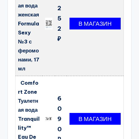
ая вода
2
женская
5
Formula
2
Sexy
₽
№3 с
феромо
нами, 17
мл
Comfo
rt Zone
6
Туалетн
0
ая вода
9
Tranquil
lity™
0
Eau De