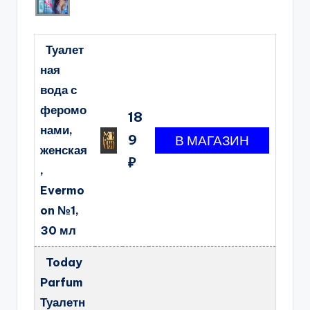
Туалет
ная
вода с
феромо
18
нами,
9
женская
₽
,
Evermo
on №1,
30 мл
Today
Parfum
Туалетн