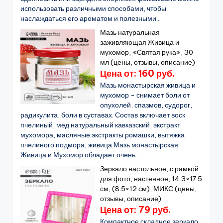
использовать различными способами, чтобы
наслаждаться его ароматом и полезными...
Мазь натуральная
заживляющая Живица и
мухомор, «Святая рука», 30
мл (цены, отзывы, описание)
Цена от: 160 руб.
Мазь монастырская живица и
мухомор - снимает боли от
опухолей, спазмов, судорог,
радикулита, боли в суставах. Состав включает воск
пчелиный, мед натуральный кавказский, экстракт
мухомора, масляные экстракты ромашки, вытяжка
пчелиного подмора, живица.Мазь монастырская
Живица и Мухомор обладает очень...
Зеркало настольное, с рамкой
для фото, настенное, 14.3×17.5
см, (8.5×12 см), МИКС (цены,
отзывы, описание)
Цена от: 79 руб.
Компактное складное зеркало