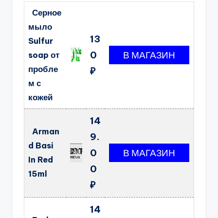
Серное
мыло
13
Sulfur
0
soap от
пробле
₽
м с
кожей
14
Arman
9.
d Basi
0
In Red
0
15ml
₽
14