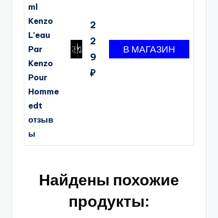
ml
Kenzo
2
L'eau
2
Par
9
Kenzo
₽
Pour
Homme
edt
отзыв
ы
Найдены похожие
продукты: