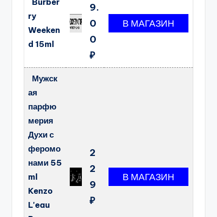
Burber
9.
ry
0
Weeken
0
d 15ml
₽
Мужск
ая
парфю
мерия
Духи с
феромо
2
нами 55
2
ml
9
Kenzo
₽
L'eau