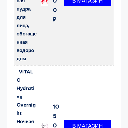
0
ная
пудра
0
для
₽
лица,
обогаще
нная
водоро
дом
VITAL
C
Hydrati
ng
Overnig
10
ht
5
Ночная
0