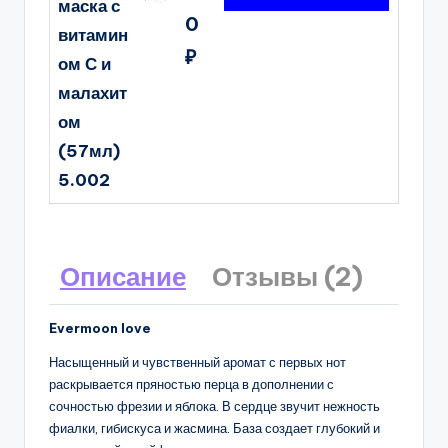
маска с
0
витамин
₽
ом С и
малахит
ом
(57мл)
5.002
Описание
Отзывы (2)
Evermoon love
Насыщенный и чувственный аромат с первых нот
раскрывается пряностью перца в дополнении с
сочностью фрезии и яблока. В сердце звучит нежность
фиалки, гибискуса и жасмина. База создает глубокий и