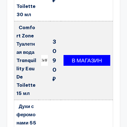
₽
Toilette
30 мл
Comfo
rt Zone
3
Туалетн
0
ая вода
9
Tranquil
lity Eau
0
De
₽
Toilette
15 мл
Духи с
феромо
нами 55