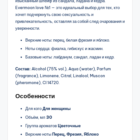
изысканный шлейф из сандала, ладана и кедра.
Evermoon love №1 — это идеальный выбор для тех, кто
хочет подчеркнуть свою сексуальность и
привлекательность, оставляя за собой след очарования и
уверенности.
Верхние ноты: перец, белая фрезия и яблоко.
Ноты сердца: фиалка, гибискус и жасмин.
Базовые ноты: лабданум, сандал, ладан и кедр.
Состав:
Alcohol (75% vol.), Aqua (water), Parfum
(fragrance), Limonene, Citral, Linalool, Muscon
(pheromone), CI 14720.
Особенности
Для кого
Для женщины
Объём, мл
30
Группа ароматов
Цветочные
Верхние ноты
Перец, Фрезия, Яблоко