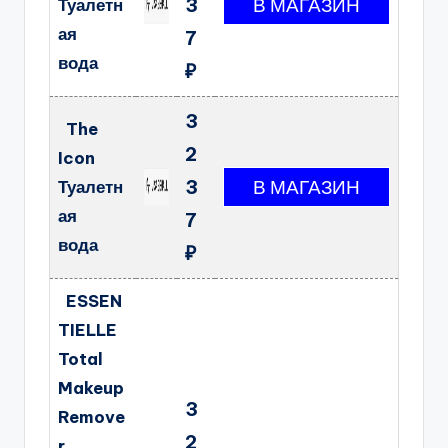
3
Туалетн
ая
7
вода
₽
3
The
2
Icon
3
Туалетн
ая
7
вода
₽
ESSEN
TIELLE
Total
Makeup
3
Remove
2
r