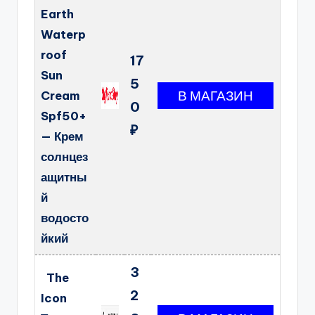
Earth
Waterp
roof
17
Sun
5
Cream
0
Spf50+
₽
— Крем
солнцез
ащитны
й
водосто
йкий
3
The
2
Icon