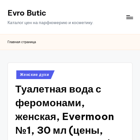
Evro Butic
Перейти
к
Каталог цен на парфюмерию и косметику.
содержимому
Главная страница
Опубликовано
Женские духи
в
Туалетная вода с
феромонами,
женская, Evermoon
№1, 30 мл (цены,