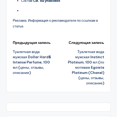
Состав
См. на упаковке
Реклама. Информация о рекламодателе по ссылкам в
статье.
Навигация
Предыдущая запись
Следующая запись
Туалетная вода
Туалетная вода
записи
мужская Dollar Hard$
мужская Instinct
Intense Perfume, 100
Platinum, 100 мл (по
мл (цены, отзывы,
мотивам Egoiste
описание)
Platinum (Chanel)
(цены, отзывы,
описание)