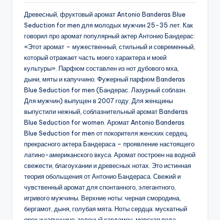
Древесный, фруктовый аромат Antonio Banderas Blue
Seduction for men для молодых мужчин 25-35 лет. Как
говорил про аромат популярный актер Антонио Бандерас:
«Этот аромат – мужественный, стильный и современный,
который отражает часть моего характера и моей
культуры». Парфюм составлен из нот дубового мха,
дыни, мяты и капуччино. Фужерный парфюм Banderas
Blue Seduction for men (Бандерас. Лазурный соблазн.
Для мужчин) выпущен в 2007 году. Для женщины
выпустили нежный, соблазнительный аромат Banderas
Blue Seduction for women. Аромат Antonio Banderas
Blue Seduction for men от покорителя женских сердец,
прекрасного актера Бандераса – проявление настоящего
латино-американского вкуса. Аромат построен на водной
свежести, благоухании и древесных нотах. Это истинная
теория обольщения от Антонио Бандераса. Свежий и
чувственный аромат для спонтанного, элегантного,
игривого мужчины. Верхние ноты: черная смородина,
бергамот, дыня, голубая мята. Ноты сердца: мускатный
орех и капуччино, зеленый кардамон, морская вода,