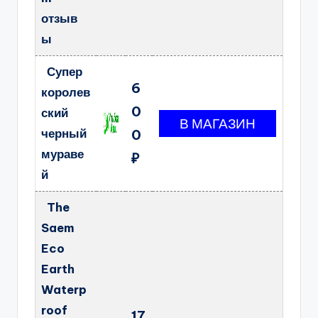
отзыв
ы
Супер
6
королев
0
ский
черный
0
мураве
₽
й
The
Saem
Eco
Earth
Waterp
roof
17