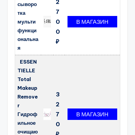
2
сыворо
7
тка
0
мульти
функци
0
ональна
₽
я
ESSEN
TIELLE
Total
Makeup
3
Remove
2
r
7
Гидроф
ильное
0
очищаю
₽