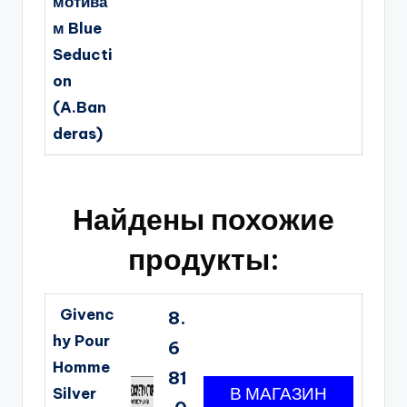
мотива
м Blue
Seducti
on
(A.Ban
deras)
Найдены похожие
продукты:
Givenc
8.
hy Pour
6
Homme
81
Silver