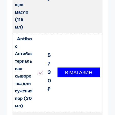
щее
масло
(115
мл)
Antiba
c
Антибак
5
териаль
7
ная
3
сыворо
0
тка для
₽
сужения
пор (30
мл)