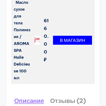
Масло
сухое
для
61
тела
6
Полинез
0.
ия /
AROMA
0
SPA
0
Huile
₽
Delicieu
se 100
мл
Описание
Отзывы (2)