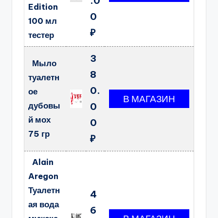
.0
Edition
0
100 мл
₽
тестер
3
Мыло
8
туалетн
0.
ое
дубовы
0
й мох
0
75 гр
₽
Alain
Aregon
Туалетн
4
ая вода
6