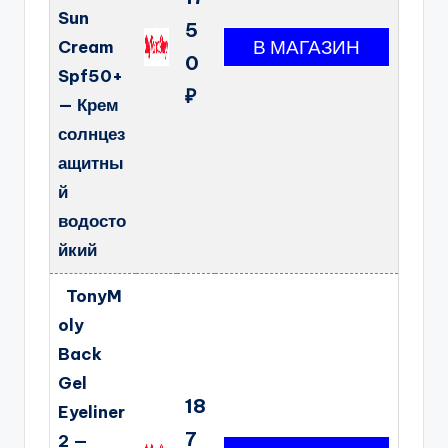
Sun
5
Cream
0
Spf50+
₽
— Крем
солнцез
ащитны
й
водосто
йкий
TonyM
oly
Back
Gel
18
Eyeliner
7
2 —