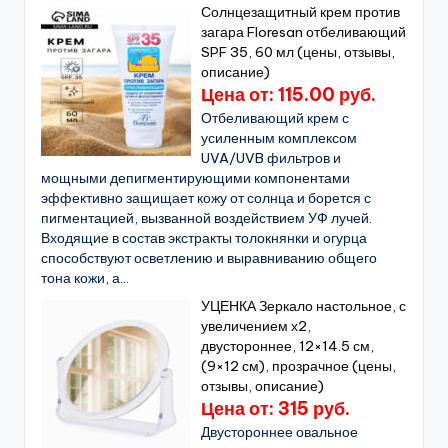
Солнцезащитный крем против
загара Floresan отбеливающий
SPF 35, 60 мл (цены, отзывы,
описание)
Цена от: 115.00 руб.
Отбеливающий крем с
усиленным комплексом
UVA/UVB фильтров и
мощными депигментирующими компонентами
эффективно защищает кожу от солнца и борется с
пигментацией, вызванной воздействием УФ лучей.
Входящие в состав экстракты толокнянки и огурца
способствуют осветлению и выравниванию общего
тона кожи, а...
УЦЕНКА Зеркало настольное, с
увеличением х2,
двустороннее, 12×14.5 см,
(9×12 см), прозрачное (цены,
отзывы, описание)
Цена от: 315 руб.
Двустороннее овальное