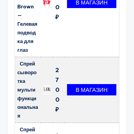
Brown
0
—
₽
Гелевая
подвод
ка для
глаз
Спрей
2
сыворо
7
тка
0
мульти
функци
0
ональна
₽
я
Спрей