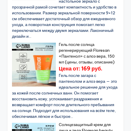
настольное зеркало с
прозрачной рамой сочетает компактность и удобство в
использовании. Размер зеркальной поверхности 9×12
см обеспечивает достаточный обзор для ежедневного
ухода, а поворотная конструкция помогает легко
переключаться между двумя зеркалами. Лаконичный
дизайн и...
Гель после солнца
регенерирующий Floresan
«Пантенол» с алоэ вера, 150
мл (цены, отзывы, описание)
Цена от: 169 руб.
Гель после загара с
пантенолом и алоэ вера — это
идеальное решение для ухода
за кожей после солнечных ванн. Он помогает
восстановить кожу, успокаивает раздражения и
возвращает комфорт после длительного пребывания
на солнце. Подходит для использования на всём теле,
обеспечивая лёгкое и быстрое...
Солнцезащитный крем для
лица и тела Floresan beauty