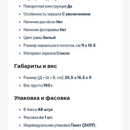
Поворотная конструкция
Да
Особенность зеркала
С увеличением
Наличие расчёски
Нет
Наличие фоторамки
Нет
Цвет рамы
Белый
Размер зеркального полотна, см
11 х 15.5
Материал зеркала
Стекло
Габариты и вес
Размер (Д × Ш × В, см)
25,5 х 16,5 х 9
Вес брутто
190 г
Упаковка и фасовка
В боксе
48 штук
Фасовка
по 1 шт.
Индивидуальная упаковка
Пакет (БОПП,