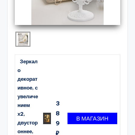
Зеркал
о
декорат
ивное, с
увеличе
3
нием
8
х2,
двустор
9
оннее,
₽