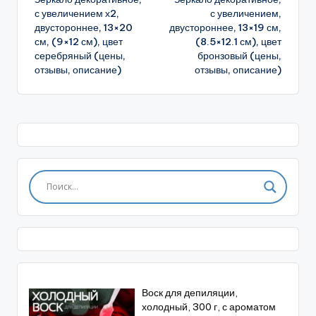
записи
с увеличением х2,
с увеличением,
двустороннее, 13×20
двустороннее, 13×19 см,
см, (9×12 см), цвет
(8.5×12.1 см), цвет
серебряный (цены,
бронзовый (цены,
отзывы, описание)
отзывы, описание)
Воск для депиляции,
холодный, 300 г, с ароматом