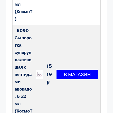
мл
(КосмоТ
)
5090
Сыворо
тка
суперув
лажняю
15
щая с
19
пептида
ми
₽
авокадо
, 5 х2
мл
(КосмоТ