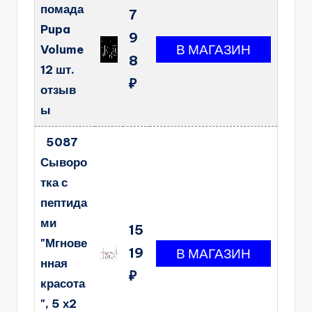
помада
7
Pupa
9
Volume
8
12 шт.
₽
отзыв
ы
5087
Сыворо
тка с
пептида
ми
15
"Мгнове
19
нная
₽
красота
", 5 х2