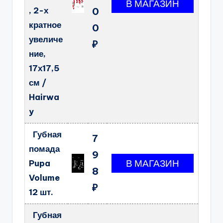
, 2-х
0
кратное
0
увеличе
₽
ние,
17х17,5
см /
Hairwa
y
Губная
7
помада
9
Pupa
8
Volume
₽
12 шт.
Губная