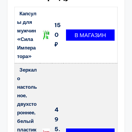
Капсул
ы для
15
мужчин
0
«Сила
₽
Импера
тора»
Зеркал
о
настоль
ное,
двухсто
4
роннее,
9
белый
5.
пластик