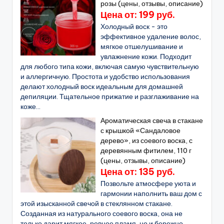
розы (цены, отзывы, описание)
Цена от: 199 руб.
Холодный воск - это
эффективное удаление волос,
мягкое отшелушивание и
увлажнение кожи. Подходит
для любого типа кожи, включая самую чувствительную
и аллергичную. Простота и удобство использования
делают холодный воск идеальным для домашней
депиляции. Тщательное прижатие и разглаживание на
коже...
Ароматическая свеча в стакане
с крышкой «Сандаловое
дерево», из соевого воска, с
деревянным фитилем, 110 г
(цены, отзывы, описание)
Цена от: 135 руб.
Позвольте атмосфере уюта и
гармонии наполнить ваш дом с
этой изысканной свечой в стеклянном стакане.
Созданная из натурального соевого воска, она не
только дарит мягкое, ровное пламя, но и бережно