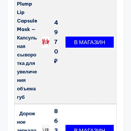
Plump
Lip
Capsule
4
Mask —
9
Капсуль
7
ная
0
cыворо
₽
тка для
увеличе
ния
объема
губ
8
Дорож
6
ное
3
зеркало