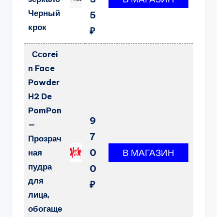
Черный
5
крок
₽
Ссorei
n Face
Powder
H2 De
PomPon
9
—
7
Прозрач
0
ная
пудра
0
для
₽
лица,
обогаще