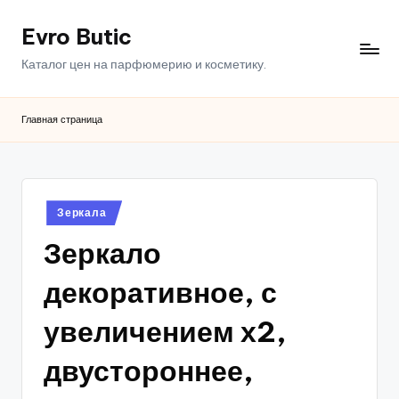
Evro Butic
Перейти
к
Каталог цен на парфюмерию и косметику.
содержимому
Главная страница
Опубликовано
Зеркала
в
Зеркало
декоративное, с
увеличением х2,
двустороннее,