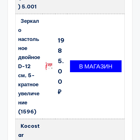
) 5.001
Зеркал
о
настоль
19
ное
8
двойное
5.
D-12
0
см, 5-
0
кратное
₽
увеличе
ние
(1596)
Kocost
ar