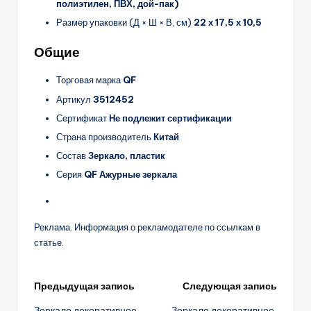
полиэтилен, ПВХ, дой-пак)
Размер упаковки (Д × Ш × В, см)
22 х 17,5 х 10,5
Общие
Торговая марка
QF
Артикул
3512452
Сертификат
Не подлежит сертификации
Страна производитель
Китай
Состав
Зеркало, пластик
Серия
QF Ажурные зеркала
Реклама. Информация о рекламодателе по ссылкам в
статье.
Навигация
Предыдущая запись
Следующая запись
Зеркало декоративное,
Зеркало декоративное,