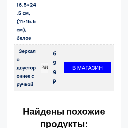
16.5×24
.5 см,
(11×15.5
см),
белое
Зеркал
6
о
9
двустор
9
оннее с
₽
ручкой
Найдены похожие
продукты: