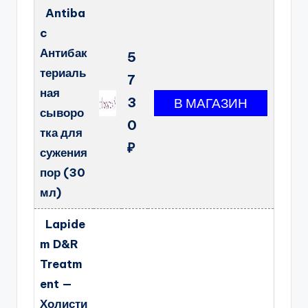
Antiba
c
Антибак
5
териаль
7
ная
3
сыворо
0
тка для
₽
сужения
пор (30
мл)
Lapide
m D&R
Treatm
ent —
Холисти