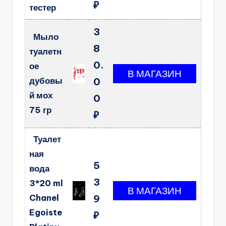
₽
тестер
3
Мыло
8
туалетн
0.
ое
дубовы
0
й мох
0
75 гр
₽
Туалет
ная
5
вода
3
3*20 ml
Chanel
9
Egoiste
₽