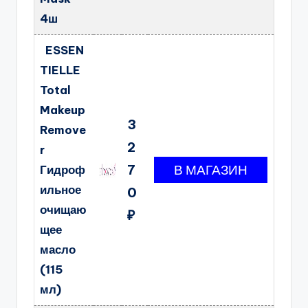
4ш
ESSEN
TIELLE
Total
Makeup
3
Remove
2
r
7
Гидроф
ильное
0
очищаю
₽
щее
масло
(115
мл)