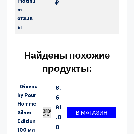
Platinu
₽
m
отзыв
ы
Найдены похожие
продукты:
Givenc
8.
hy Pour
6
Homme
81
Silver
.0
Edition
0
100 мл