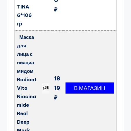
TINA
₽
6*106
гр
Маска
для
лица с
ниациа
мидом
18
Radiant
19
Vita
Niacina
₽
mide
Real
Deep
Mask