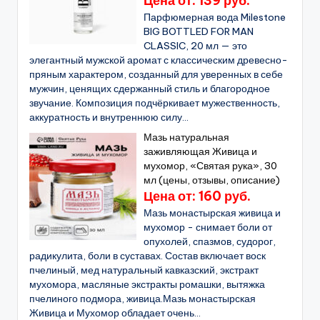
Цена от: 139 руб.
Парфюмерная вода Milestone
BIG BOTTLED FOR MAN
CLASSIC, 20 мл — это
элегантный мужской аромат с классическим древесно-
пряным характером, созданный для уверенных в себе
мужчин, ценящих сдержанный стиль и благородное
звучание. Композиция подчёркивает мужественность,
аккуратность и внутреннюю силу...
Мазь натуральная
заживляющая Живица и
мухомор, «Святая рука», 30
мл (цены, отзывы, описание)
Цена от: 160 руб.
Мазь монастырская живица и
мухомор - снимает боли от
опухолей, спазмов, судорог,
радикулита, боли в суставах. Состав включает воск
пчелиный, мед натуральный кавказский, экстракт
мухомора, масляные экстракты ромашки, вытяжка
пчелиного подмора, живица.Мазь монастырская
Живица и Мухомор обладает очень...