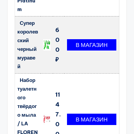
Platinu
m
Супер
6
королев
0
ский
черный
0
мураве
₽
й
Набор
туалетн
11
ого
4
твёрдог
7.
о мыла
/ LA
0
FLOREN
0