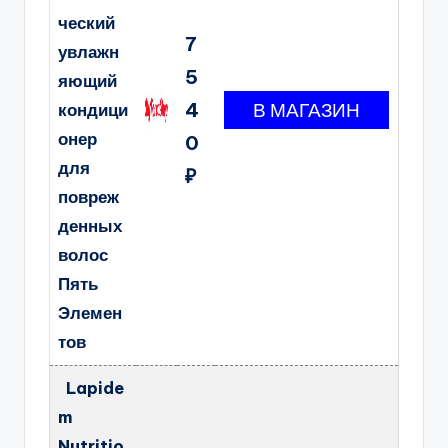
ческий
7
увлажн
5
яющий
4
кондици
онер
0
для
₽
повреж
денных
волос
Пять
Элемен
тов
Lapide
m
Nutritio