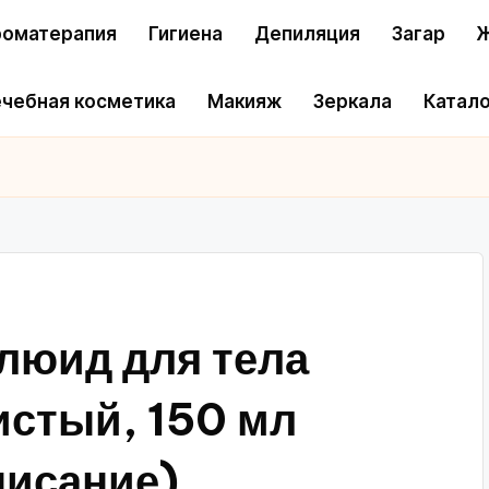
оматерапия
Гигиена
Депиляция
Загар
Ж
чебная косметика
Макияж
Зеркала
Катало
люид для тела
истый, 150 мл
писание)