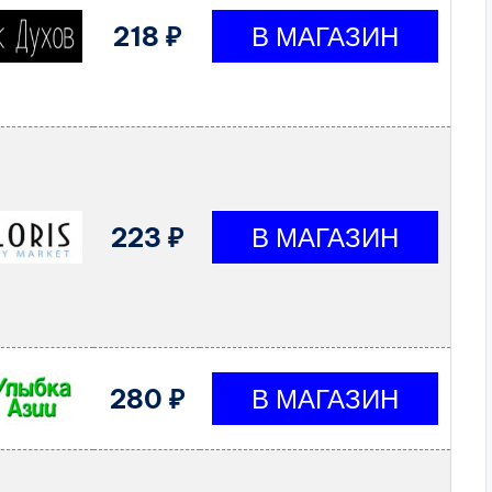
218 ₽
223 ₽
280 ₽