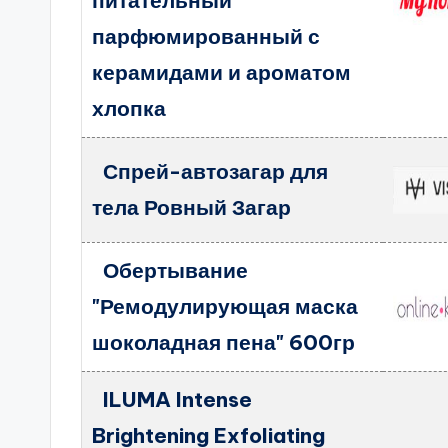
питательный
парфюмированный с
керамидами и ароматом
хлопка
Спрей-автозагар для
тела Ровный Загар
Обертывание
"Ремодулирующая маска
шоколадная пена" 600гр
ILUMA Intense
Brightening Exfoliating