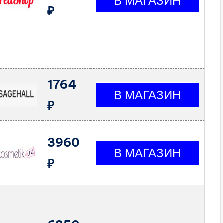
₽
1764
₽
3960
₽