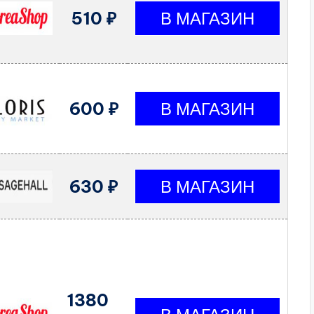
510 ₽
600 ₽
630 ₽
1380