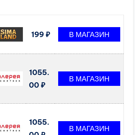
199 ₽
1055.
00 ₽
1055.
00 ₽