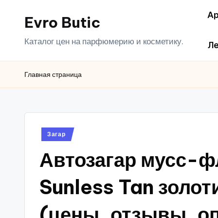
Ар
Evro Butic
Перейти
к
Каталог цен на парфюмерию и косметику.
Ле
содержимому
Главная страница
Опубликовано
Загар
в
Автозагар мусс-ф
Sunless Tan золот
(цены, отзывы, о