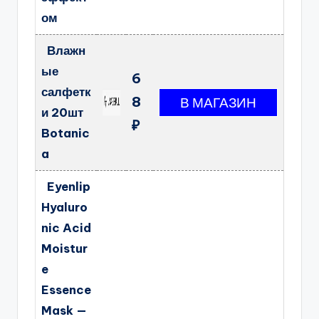
ом
Влажн
ые
6
салфетк
8
и 20шт
₽
Botanic
a
Eyenlip
Hyaluro
nic Acid
Moistur
e
Essence
Mask —