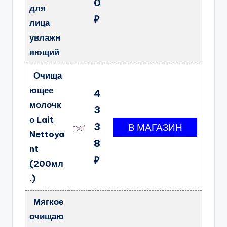
0
для
₽
лица
увлажн
яющий
Очища
ющее
4
молочк
3
о Lait
3
Nettoya
8
nt
₽
(200мл
.)
Мягкое
очищаю