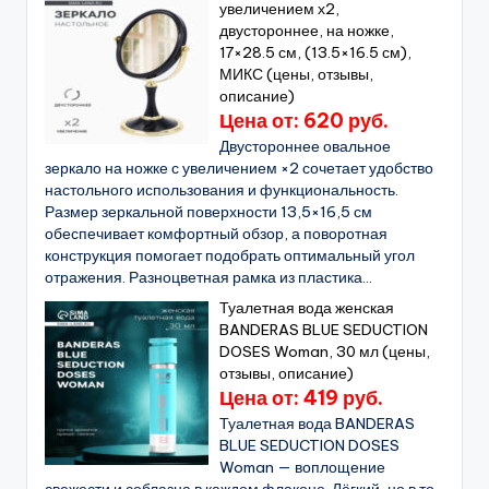
увеличением х2,
двустороннее, на ножке,
17×28.5 см, (13.5×16.5 см),
МИКС (цены, отзывы,
описание)
Цена от: 620 руб.
Двустороннее овальное
зеркало на ножке с увеличением ×2 сочетает удобство
настольного использования и функциональность.
Размер зеркальной поверхности 13,5×16,5 см
обеспечивает комфортный обзор, а поворотная
конструкция помогает подобрать оптимальный угол
отражения. Разноцветная рамка из пластика...
Туалетная вода женская
BANDERAS BLUE SEDUCTION
DOSES Woman, 30 мл (цены,
отзывы, описание)
Цена от: 419 руб.
Туалетная вода BANDERAS
BLUE SEDUCTION DOSES
Woman — воплощение
свежести и соблазна в каждом флаконе. Лёгкий, но в то