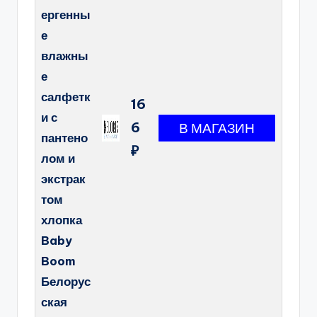
ергенны
е
влажны
е
салфетк
16
и с
6
пантено
₽
лом и
экстрак
том
хлопка
Baby
Boom
Белорус
ская