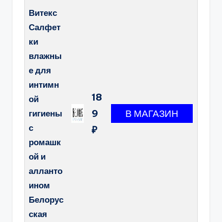
Витекс
Салфет
ки
влажны
е для
интимн
18
ой
9
гигиены
с
₽
ромашк
ой и
алланто
ином
Белорус
ская