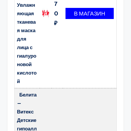
7
Увлажн
0
яющая
тканева
₽
я маска
для
лица с
гиалуро
новой
кислото
й
Белита
—
Витекс
Детские
гипоалл