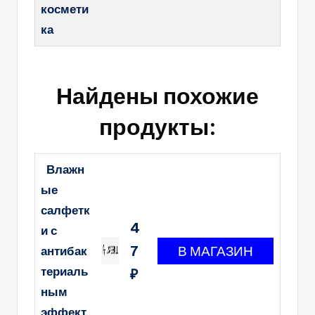
космети
ка
Найдены похожие
продукты:
Влажн
ые
салфетк
4
и с
7
антибак
териаль
₽
ным
эффект