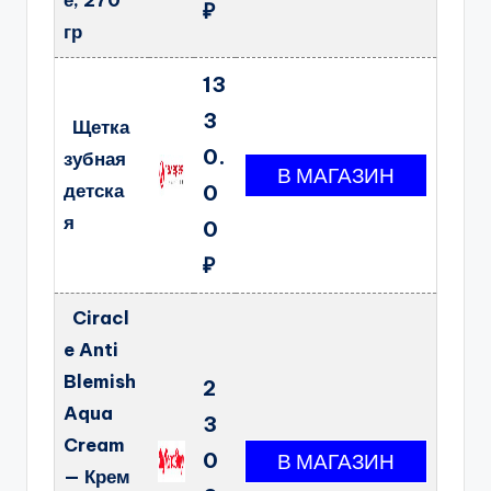
е, 270
₽
гр
13
3
Щетка
0.
зубная
детска
0
я
0
₽
Ciracl
e Anti
Blemish
2
Aqua
3
Cream
0
— Крем