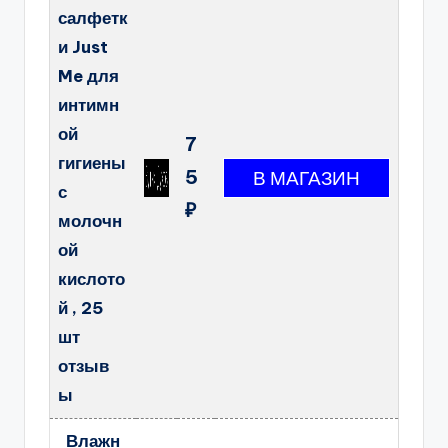
салфетк
и Just
Me для
интимн
ой
7
гигиены
5
с
₽
молочн
ой
кислото
й , 25
шт
отзыв
ы
Влажн