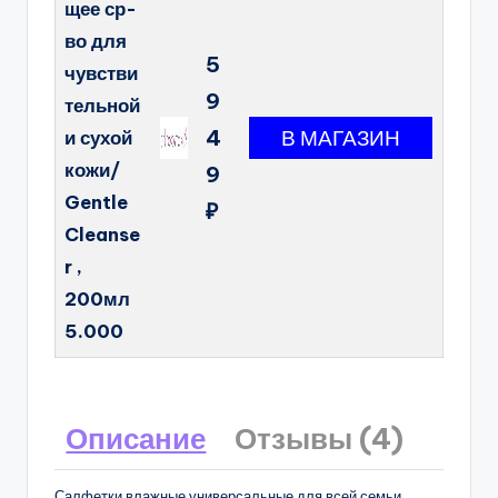
щее ср-
во для
5
чувстви
9
тельной
4
и сухой
кожи/
9
Gentle
₽
Cleanse
r ,
200мл
5.000
Описание
Отзывы (4)
Салфетки влажные универсальные для всей семьи