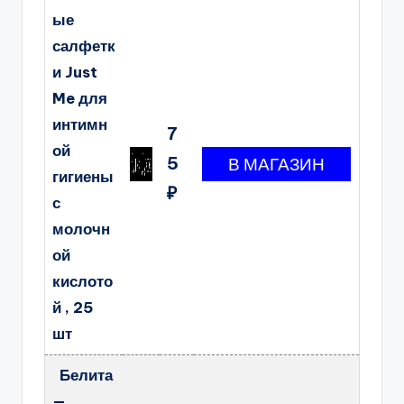
ые
салфетк
и Just
Me для
интимн
7
ой
5
гигиены
₽
с
молочн
ой
кислото
й , 25
шт
Белита
—