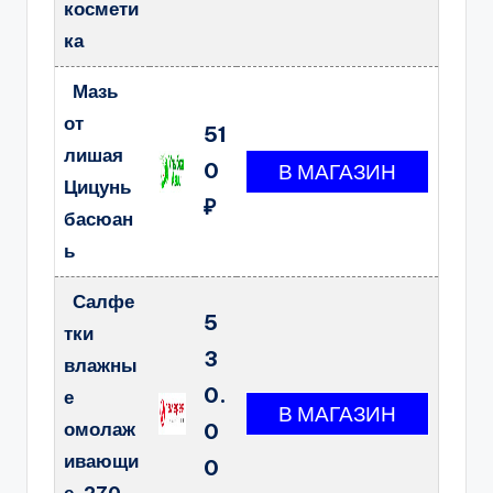
космети
ка
Мазь
от
51
лишая
0
Цицунь
₽
басюан
ь
Салфе
5
тки
3
влажны
0.
е
омолаж
0
ивающи
0