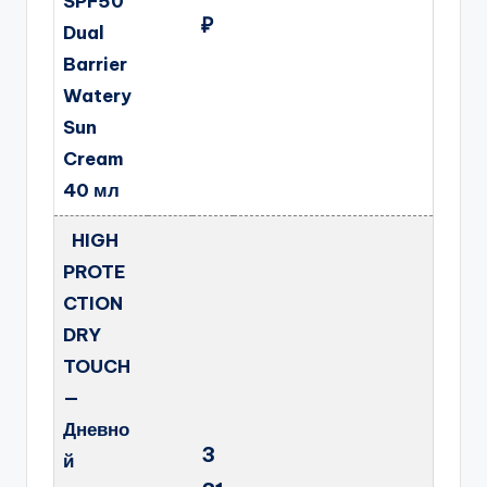
SPF50
₽
Dual
Barrier
Watery
Sun
Cream
40 мл
HIGH
PROTE
CTION
DRY
TOUCH
—
Дневно
3
й