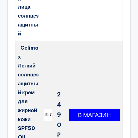
лица
солнцез
ащитны
й
Celima
x
Легкий
солнцез
ащитны
й крем
2
для
4
жирной
9
кожи
0
SPF50
₽
Oil