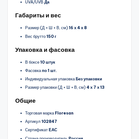
UVA/UVB
Да
Габариты и вес
Размер (Д × Ш × В, см)
16 х 4 х 8
Вес брутто
150 г
Упаковка и фасовка
В боксе
10 штук
Фасовка
по 1 шт.
Индивидуальная упаковка
Без упаковки
Размер упаковки (Д × Ш × В, см)
4 х 7 х 13
Общие
Торговая марка
Floresan
Артикул
102847
Сертификат
ЕАС
Страна производитель
Россия