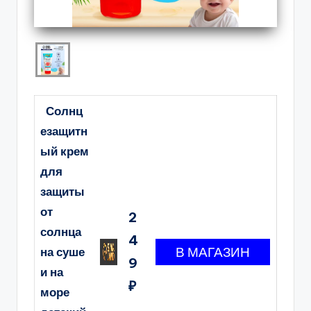
Солнц
езащитн
ый крем
для
защиты
от
2
солнца
4
на суше
9
и на
₽
море