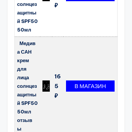
солнцез
₽
ащитны
й SPF50
50мл
Медив
а САН
крем
для
16
лица
5
солнцез
ащитны
₽
й SPF50
50мл
отзыв
ы