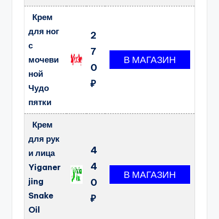
Крем
для ног
2
с
7
мочеви
0
ной
₽
Чудо
пятки
Крем
для рук
4
и лица
4
Yiganer
jing
0
Snake
₽
Oil