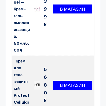
3
gel —
9
Крем-
гель
9
омолаж
₽
ивающи
й,
50мл5.
004
Крем
для
5
тела
6
защитн
8
ый
0
Protect
₽
Cellular