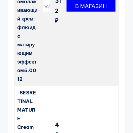
31
омолаж
ивающи
2
й крем-
₽
флюид
c
матиру
ющим
эффект
ом5.00
12
SESRE
TINAL
MATUR
E
4
Cream