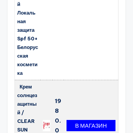
й
Локаль
ная
защита
Spf 50+
Белорус
ская
космети
ка
Крем
солнцез
19
ащитны
8
й /
0.
CLEAR
SUN
0