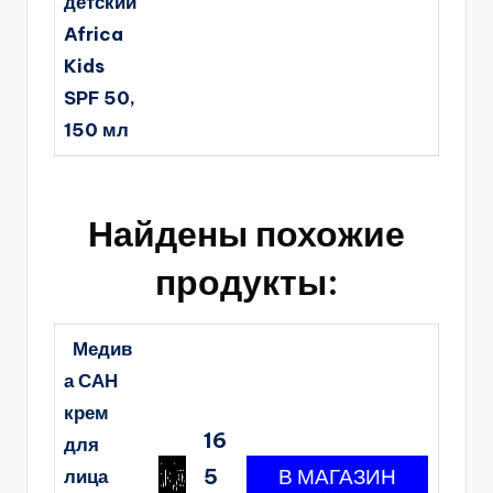
детский
Africa
Kids
SPF 50,
150 мл
Найдены похожие
продукты:
Медив
а САН
крем
16
для
5
лица