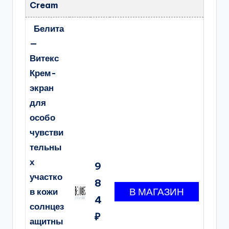
Cream
Белита
—
Витекс
Крем-
экран
для
особо
чувстви
тельны
х
9
участко
8
в кожи
4
солнцез
₽
ащитны