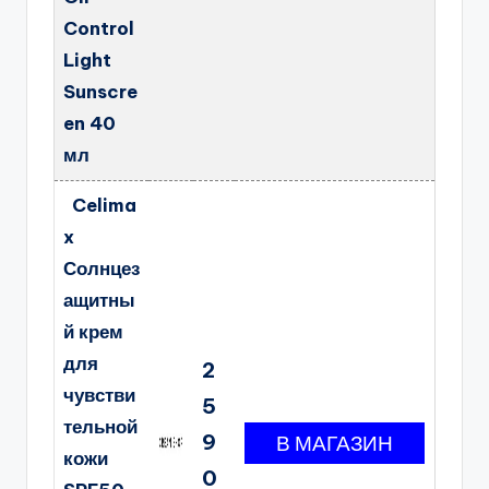
Control
Light
Sunscre
en 40
мл
Celima
x
Солнцез
ащитны
й крем
для
2
чувстви
5
тельной
9
кожи
0