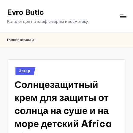
Evro Butic
Перейти
к
Каталог цен на парфюмерию и косметику.
содержимому
Главная страница
Опубликовано
Загар
в
Солнцезащитный
крем для защиты от
солнца на суше и на
море детский Africa