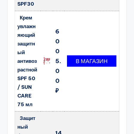
SPF30
Крем
увлажн
6
яющий
0
защитн
0
ый
5.
антивоз
растной
0
SPF 50
0
/ SUN
₽
CARE
75 мл
Защит
ный
14