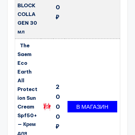
BLOCK
0
COLLA
₽
GEN 30
мл
The
Saem
Eco
Earth
All
2
Protect
0
ion Sun
0
Cream
Spf50+
0
— Крем
₽
для