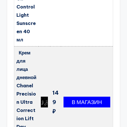
Control
Light
Sunscre
en 40
мл
Крем
для
лица
дневной
Chanel
14
Precisio
9
n Ultra
Correct
₽
ion Lift
Day