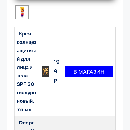
Крем
солнцез
ащитны
й для
19
лица и
9
тела
₽
SPF 30
гиалуро
новый,
75 мл
Deopr