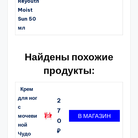
Reyouth
Moist
Sun 50
мл
Найдены похожие
продукты:
Крем
для ног
2
с
7
мочеви
0
ной
₽
Чудо