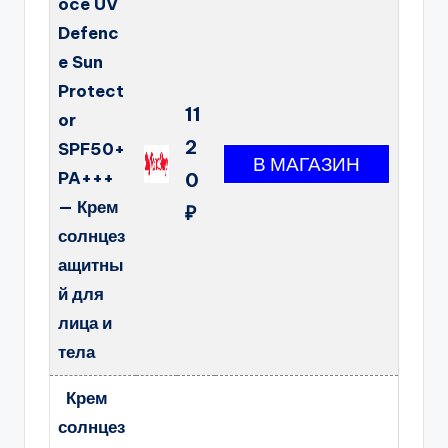
oce UV
Defenc
e Sun
Protect
11
or
2
SPF50+
PA+++
0
— Крем
₽
солнцез
ащитны
й для
лица и
тела
Крем
солнцез