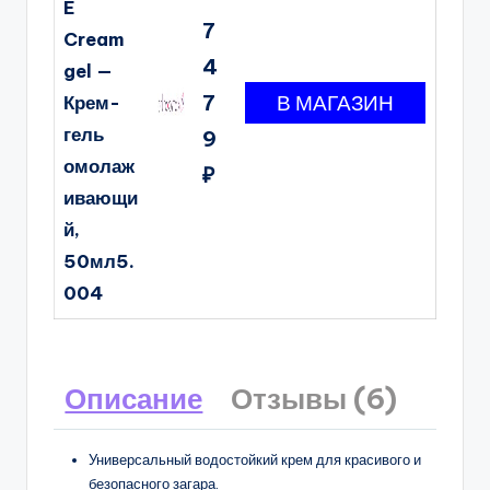
E
7
Cream
4
gel —
7
Крем-
гель
9
омолаж
₽
ивающи
й,
50мл5.
004
Описание
Отзывы (6)
Универсальный водостойкий крем для красивого и
безопасного загара.