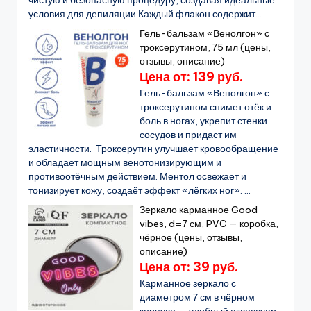
чистую и безопасную процедуру, создавая идеальные
условия для депиляции.Каждый флакон содержит...
Гель-бальзам «Венолгон» с
троксерутином, 75 мл (цены,
отзывы, описание)
Цена от: 139 руб.
Гель-бальзам «Венолгон» с
троксерутином снимет отёк и
боль в ногах, укрепит стенки
сосудов и придаст им
эластичности. Троксерутин улучшает кровообращение
и обладает мощным венотонизирующим и
противоотёчным действием. Ментол освежает и
тонизирует кожу, создаёт эффект «лёгких ног». ...
Зеркало карманное Good
vibes, d=7 см, PVC — коробка,
чёрное (цены, отзывы,
описание)
Цена от: 39 руб.
Карманное зеркало с
диаметром 7 см в чёрном