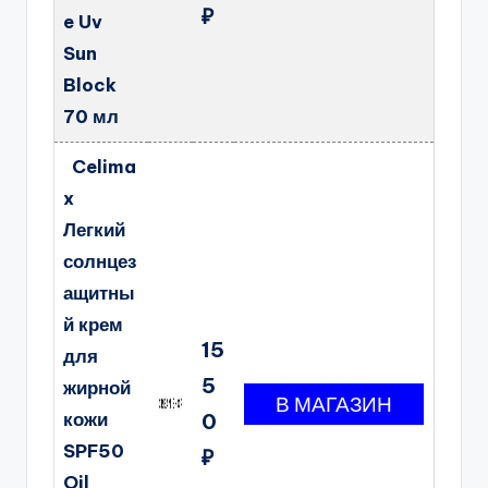
₽
e Uv
Sun
Block
70 мл
Celima
x
Легкий
солнцез
ащитны
й крем
15
для
5
жирной
кожи
0
SPF50
₽
Oil