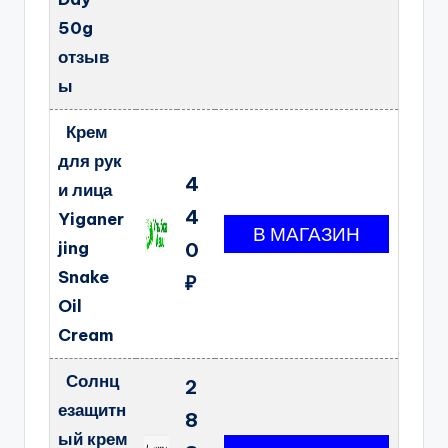
50g
отзыв
ы
Крем
для рук
4
и лица
4
Yiganer
jing
0
Snake
₽
Oil
Cream
Солнц
2
езащитн
8
ый крем