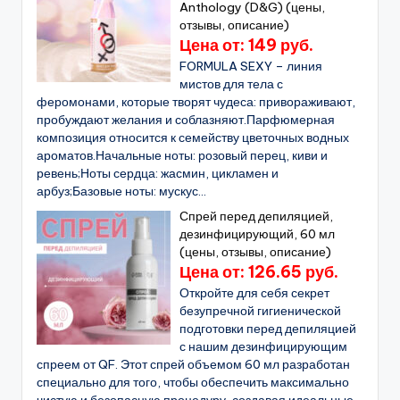
Anthology (D&G) (цены,
отзывы, описание)
Цена от: 149 руб.
FORMULA SEXY – линия
мистов для тела с
феромонами, которые творят чудеса: привораживают,
пробуждают желания и соблазняют.Парфюмерная
композиция относится к семейству цветочных водных
ароматов.Начальные ноты: розовый перец, киви и
ревень;Ноты сердца: жасмин, цикламен и
арбуз;Базовые ноты: мускус...
Спрей перед депиляцией,
дезинфицирующий, 60 мл
(цены, отзывы, описание)
Цена от: 126.65 руб.
Откройте для себя секрет
безупречной гигиенической
подготовки перед депиляцией
с нашим дезинфицирующим
спреем от QF. Этот спрей объемом 60 мл разработан
специально для того, чтобы обеспечить максимально