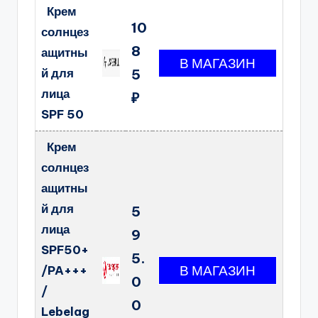
Крем
10
солнцез
8
ащитны
й для
5
лица
₽
SPF 50
Крем
солнцез
ащитны
й для
5
лица
9
SPF50+
5.
/PA+++
0
/
0
Lebelag