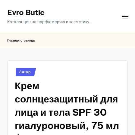
Evro Butic
Перейти
к
Каталог цен на парфюмерию и косметику.
содержимому
Главная страница
Опубликовано
Загар
в
Крем
солнцезащитный для
лица и тела SPF 30
гиалуроновый, 75 мл