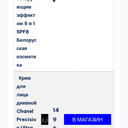
₽
ющим
эффект
ом 5 в 1
SPF8
Белорус
ская
космети
ка
Крем
для
лица
дневной
14
Chanel
9
Precisio
n Ultra