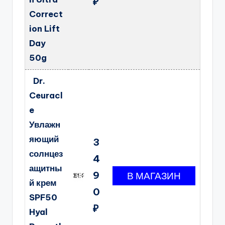
₽
Correct
ion Lift
Day
50g
Dr.
Ceuracl
e
Увлажн
яющий
3
солнцез
4
ащитны
9
й крем
0
SPF50
₽
Hyal