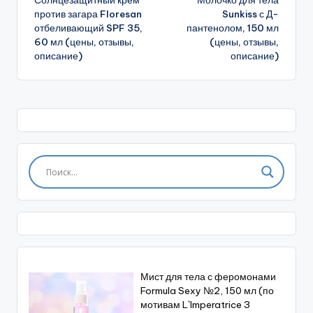
Солнцезащитный крем
Молочко для тела
записи
против загара Floresan
Sunkiss с Д-
отбеливающий SPF 35,
пантенолом, 150 мл
60 мл (цены, отзывы,
(цены, отзывы,
описание)
описание)
Мист для тела с феромонами
Formula Sexy №2, 150 мл (по
мотивам L`Imperatrice 3