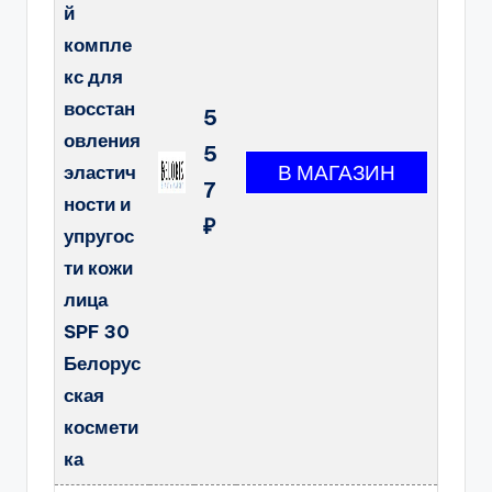
й
компле
кс для
восстан
5
овления
5
эластич
7
ности и
₽
упругос
ти кожи
лица
SPF 30
Белорус
ская
космети
ка