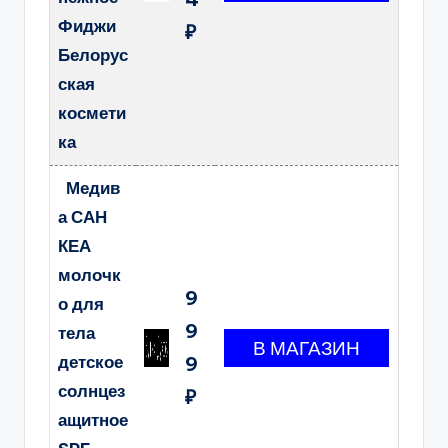
Фиджи
₽
Белорус
ская
космети
ка
Медив
а САН
КЕА
молочк
9
о для
9
тела
детское
9
солнцез
₽
ащитное