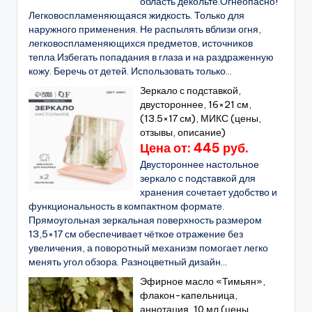
область декольте.Огнеопасно!
Легковоспламеняющаяся жидкость. Только для
наружного применения. Не распылять вблизи огня,
легковоспламеняющихся предметов, источников
тепла.Избегать попадания в глаза и на раздраженную
кожу. Беречь от детей. Использовать только...
Зеркало с подставкой,
двустороннее, 16×21 см,
(13.5×17 см), МИКС (цены,
отзывы, описание)
Цена от: 445 руб.
Двустороннее настольное
зеркало с подставкой для
хранения сочетает удобство и
функциональность в компактном формате.
Прямоугольная зеркальная поверхность размером
13,5×17 см обеспечивает чёткое отражение без
увеличения, а поворотный механизм помогает легко
менять угол обзора. Разноцветный дизайн...
Эфирное масло «Тимьян»,
флакон-капельница,
аннотация, 10 мл (цены,