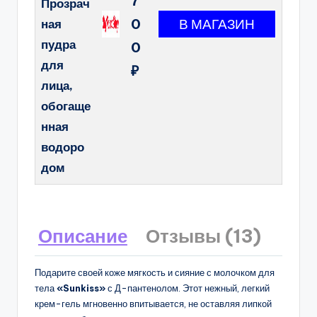
7
Прозрач
0
ная
пудра
0
для
₽
лица,
обогаще
нная
водоро
дом
Описание
Отзывы (13)
Подарите своей коже мягкость и сияние с молочком для
тела
«Sunkiss»
с Д-пантенолом. Этот нежный, легкий
крем-гель мгновенно впитывается, не оставляя липкой