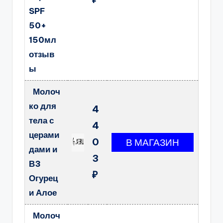
SPF
50+
150мл
отзыв
ы
Молоч
ко для
4
тела с
4
церами
0
дами и
3
В3
₽
Огурец
и Алое
Молоч