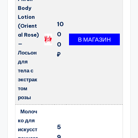
Body
Lotion
10
(Orient
0
al Rose)
—
0
Лосьон
₽
для
тела с
экстрак
том
розы
Молоч
ко для
5
искусст
9