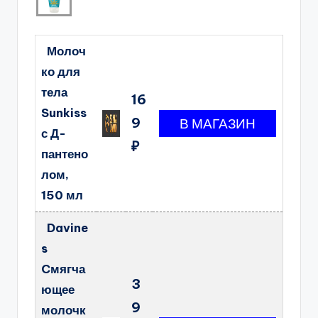
Молоч
ко для
тела
16
Sunkiss
9
с Д-
₽
пантено
лом,
150 мл
Davine
s
Cмягча
3
ющее
9
молочк