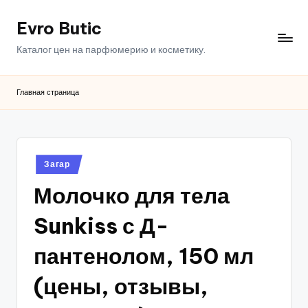
Evro Butic
Перейти
к
Каталог цен на парфюмерию и косметику.
содержимому
Главная страница
Опубликовано
Загар
в
Молочко для тела
Sunkiss с Д-
пантенолом, 150 мл
(цены, отзывы,