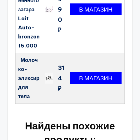
венного
9
загара
Lait
0
Auto-
₽
bronzan
t5.000
Молоч
31
ко-
4
эликсир
для
₽
тела
Найдены похожие
продукты: