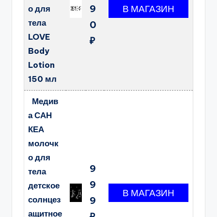
9
о для
тела
0
LOVE
₽
Body
Lotion
150 мл
Медив
а САН
КЕА
молочк
о для
9
тела
9
детское
солнцез
9
ащитное
₽