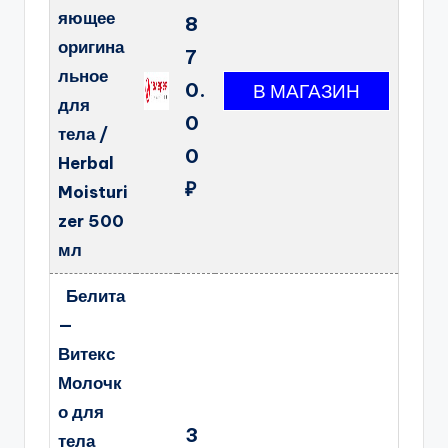
яющее
8
оригина
7
льное
0.
для
0
тела /
0
Herbal
₽
Moisturi
zer 500
мл
Белита
—
Витекс
Молочк
о для
3
тела