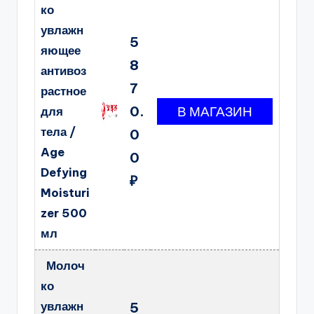
ко
увлажн
5
яющее
8
антивоз
7
растное
0.
для
тела /
0
Age
0
Defying
₽
Moisturi
zer 500
мл
Молоч
ко
увлажн
5