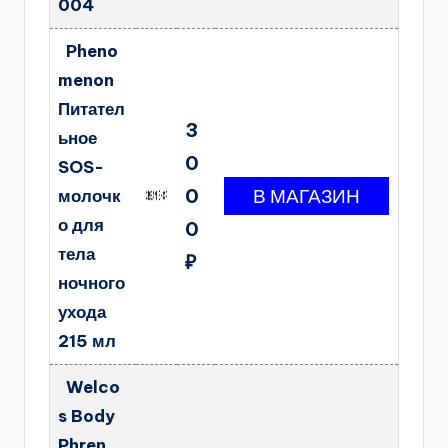
004
Pheno
menon
Питател
3
ьное
0
SOS-
0
молочк
о для
0
тела
₽
ночного
ухода
215 мл
Welco
s Body
Phren