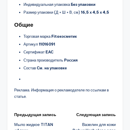
Индивидуальная упаковка
Без упаковки
Размер упаковки (Д × Ш × В, см)
16,5 х 4,5 х 4,5
Общие
Торговая марка
Fitoкосметик
Артикул
11016091
Сертификат
ЕАС
Страна производитель
Россия
Состав
См. на упаковке
Реклама. Информация о рекламодателе по ссылкам в
статье.
Навигация
Предыдущая запись
Следующая запись
Мыло жидкое TITAN
Вазелин для кожи
записи