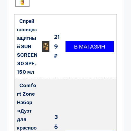
Спрей
солнцез
21
ащитны
9
й SUN
SCREEN
₽
30 SPF,
150 мл
Comfo
rt Zone
Набор
«Дуэт
3
для
5
красиво