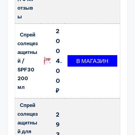
отзыв
ы
2
Спрей
0
солнцез
0
ащитны
4.
й /
SPF30
0
200
0
мл
₽
Спрей
солнцез
2
ащитны
9
й для
3