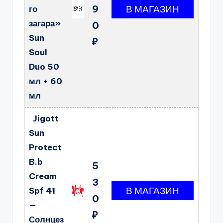
9
го
загара»
0
Sun
₽
Soul
Duo 50
мл + 60
мл
Jigott
Sun
Protect
B.b
5
Cream
3
Spf 41
0
—
₽
Солнцез