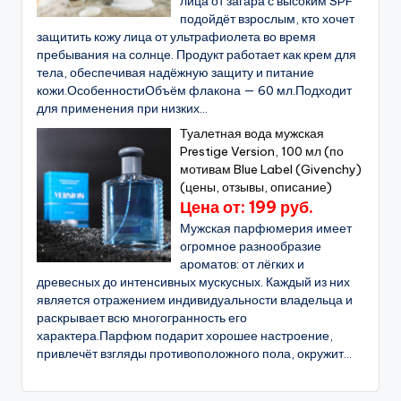
лица от загара с высоким SPF
подойдёт взрослым, кто хочет
защитить кожу лица от ультрафиолета во время
пребывания на солнце. Продукт работает как крем для
тела, обеспечивая надёжную защиту и питание
кожи.ОсобенностиОбъём флакона — 60 мл.Подходит
для применения при низких...
Туалетная вода мужская
Prestige Version, 100 мл (по
мотивам Blue Label (Givenchy)
(цены, отзывы, описание)
Цена от: 199 руб.
Мужская парфюмерия имеет
огромное разнообразие
ароматов: от лёгких и
древесных до интенсивных мускусных. Каждый из них
является отражением индивидуальности владельца и
раскрывает всю многогранность его
характера.Парфюм подарит хорошее настроение,
привлечёт взгляды противоположного пола, окружит...