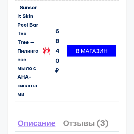
Sunsor
it Skin
Peel Bar
6
Tea
8
Tree —
4
Пилинго
вое
0
мыло с
₽
AHA-
кислота
ми
Описание
Отзывы (3)