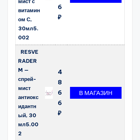
мист с
6
витамин
₽
ом С,
30мл5.
002
RESVE
RADER
M —
4
спрей-
8
мист
6
антиокс
6
идантн
₽
ый, 30
мл5.00
2