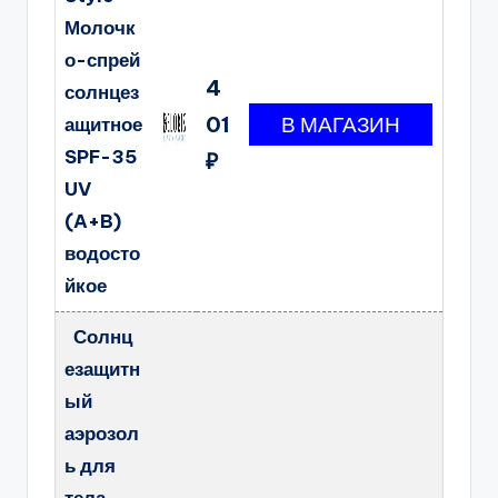
Молочк
о-спрей
4
солнцез
01
ащитное
SPF-35
₽
UV
(A+B)
водосто
йкое
Солнц
езащитн
ый
аэрозол
ь для