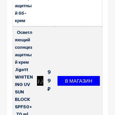
ащитны
й бб-
крем
Осветл
яющий
солнцез
ащитны
й крем
Jigott
9
WHITEN
9
ING UV
₽
SUN
BLOCK
SPF50+
,70 ml