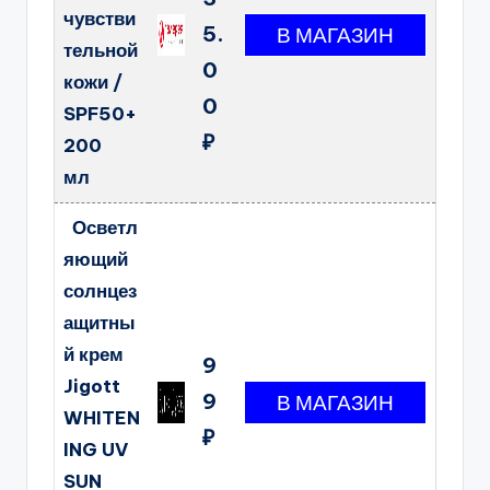
чувстви
5.
тельной
0
кожи /
0
SPF50+
₽
200
мл
Осветл
яющий
солнцез
ащитны
й крем
9
Jigott
9
WHITEN
₽
ING UV
SUN