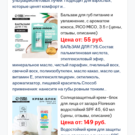
ультрафиолетовых лучей. Подходит для взрослых,
которые ценят комфорт и...
Бальзам для губ питание и
увлажнение, с ароматом
кокоса, PICO MICO, 3.5 г (цены,
отзывы, описание)
Цена от: 55 руб.
БАЛЬЗАМ ДЛЯ ГУБ.Состав:
пальмитиновая кислота,
этилгексиловый эфир,
минеральное масло, чистый парафин, пчелиный воск,
свечной воск, полиизобутилен, масло какао, масло ши,
витамин Е, этилгексилглицерин, октиликоль,
ароматизатор, пищевой краситель.Способ
применения: нанесите на губы ровным тонким...
Солнцезащитный крем-блок
для лица от загара Floresan
водостойкий SPF 45, 60 мл
(цены, отзывы, описание)
Цена от: 149 руб.
Водостойкий крем для защиты