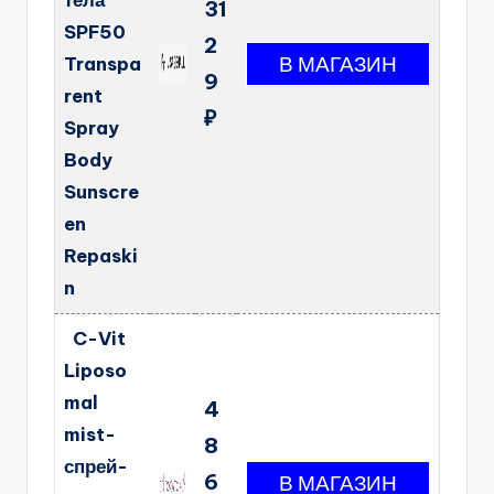
тела
31
SPF50
2
Transpa
9
rent
₽
Spray
Body
Sunscre
en
Repaski
n
C-Vit
Liposo
mal
4
mist-
8
спрей-
6