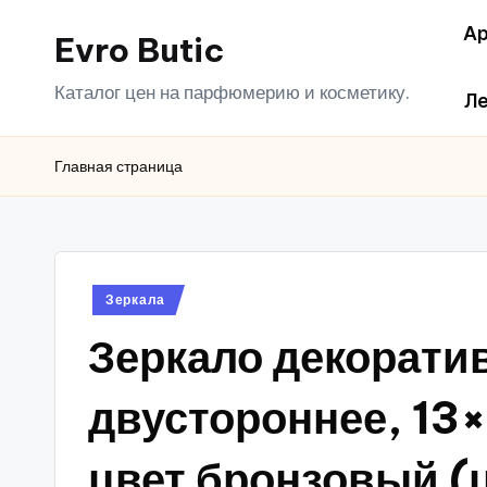
Ар
Evro Butic
Перейти
к
Каталог цен на парфюмерию и косметику.
Ле
содержимому
Главная страница
Опубликовано
Зеркала
в
Зеркало декоратив
двустороннее, 13×1
цвет бронзовый (