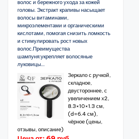
волос и бережного ухода за кожей
головы. Экстракт крапивы насыщает
волосы витаминами,
микроэлементами и органическими
кислотами, помогая снизить ломкость
и стимулировать рост новых
волос.Преимущества
шампуня:укрепляет волосяные
луковицы...
Зеркало с ручкой,
складное,
двустороннее, с
увеличением х2,
8.3×10×1.3 см,
(d=6.4 см),
чёрное (цены,
отзывы, описание)
Цена от: 69 руб.