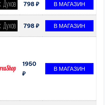
798 ₽
798 ₽
1950
₽