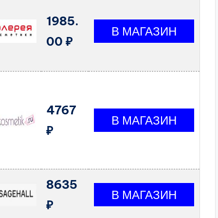
1985.
00 ₽
4767
₽
8635
₽