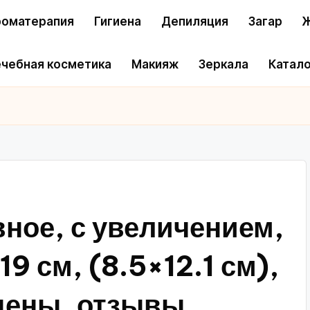
оматерапия
Гигиена
Депиляция
Загар
Ж
чебная косметика
Макияж
Зеркала
Катало
ное, с увеличением,
9 см, (8.5×12.1 см),
цены, отзывы,