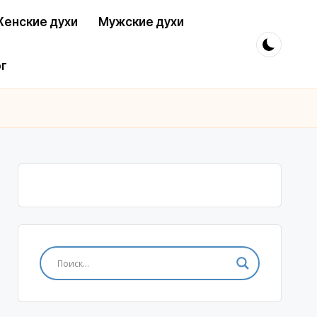
енские духи
Мужские духи
г