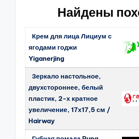
Найдены пох
Крем для лица Лициум с
ягодами годжи
Yiganerjing
Зеркало настольное,
двухстороннее, белый
пластик, 2-х кратное
увеличение, 17х17,5 см /
Hairway
Губная помада Pupa