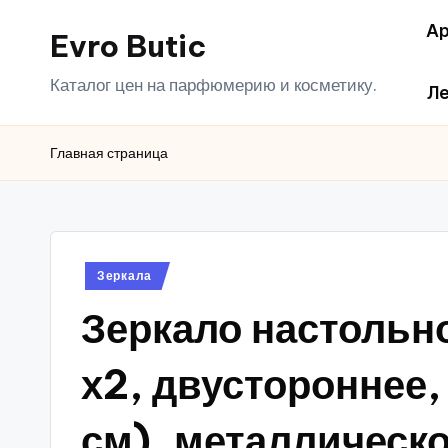
Ар
Evro Butic
Перейти
к
Каталог цен на парфюмерию и косметику.
Ле
содержимому
Главная страница
Опубликовано
Зеркала
в
Зеркало настольн
х2, двустороннее, 
см), металлическ