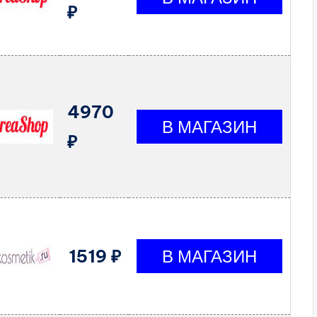
₽
4970
₽
1519 ₽