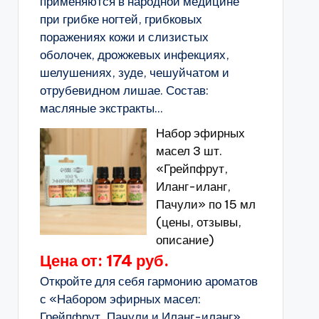
применяются в народной медицине
при грибке ногтей, грибковых
поражениях кожи и слизистых
оболочек, дрожжевых инфекциях,
шелушениях, зуде, чешуйчатом и
отрубевидном лишае. Состав:
масляные экстракты...
Набор эфирных
масел 3 шт.
«Грейпфрут,
Иланг-иланг,
Пачули» по 15 мл
(цены, отзывы,
описание)
Цена от: 174 руб.
Откройте для себя гармонию ароматов
с «Набором эфирных масел:
Грейпфрут, Пачули и Иланг-иланг».