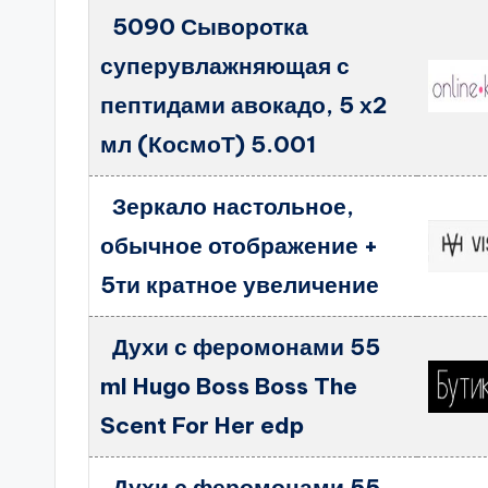
5090 Сыворотка
суперувлажняющая с
пептидами авокадо, 5 х2
мл (КосмоТ) 5.001
Зеркало настольное,
обычное отображение +
5ти кратное увеличение
Духи с феромонами 55
ml Hugo Boss Boss The
Scent For Her edp
Духи с феромонами 55