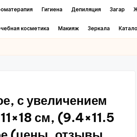
оматерапия
Гигиена
Депиляция
Загар
Ж
чебная косметика
Макияж
Зеркала
Катало
ое, с увеличением
11×18 см, (9.4×11.5
ое (цены, отзывы,