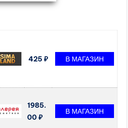
425 ₽
1985.
00 ₽