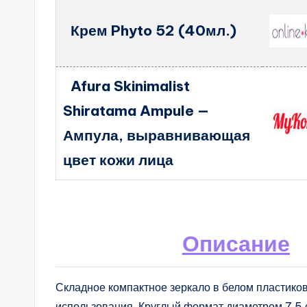
Крем Phyto 52 (40мл.)
Afura Skinimalist
Shiratama Ampule —
Ампула, выравнивающая
цвет кожи лица
Описание
Складное компактное зеркало в белом пластико
использования. Круглый формат диаметром 7,5 с