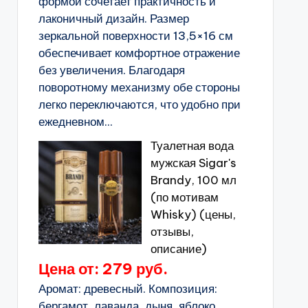
формой сочетает практичность и
лаконичный дизайн. Размер
зеркальной поверхности 13,5×16 см
обеспечивает комфортное отражение
без увеличения. Благодаря
поворотному механизму обе стороны
легко переключаются, что удобно при
ежедневном...
Туалетная вода
мужская Sigar's
Brandy, 100 мл
(по мотивам
Whisky) (цены,
отзывы,
описание)
Цена от: 279 руб.
Аромат: древесный. Композиция:
бергамот, лаванда, дыня, яблоко,