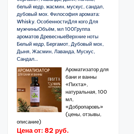
белый кедр, жасмин, мускус, сандал,
дубовый мох. Философия аромата:
Whisky. ОсобенностиДля кого Для
мужчиныОбъём, мл 100Группа
ароматов ДревесныеВерхние ноты
Белый кедр, Бергамот, Дубовый мох,
Дыня, Жасмин, Лаванда, Мускус,
Сандал...
Ароматизатор для
бани и ванны
«Пихта»,
натуральная, 100
мл,
«Добропаровъ»
(цены, отзывы,
описание)
Цена от: 82 руб.