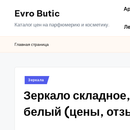
Ар
Evro Butic
Перейти
к
Каталог цен на парфюмерию и косметику.
Ле
содержимому
Главная страница
Опубликовано
Зеркала
в
Зеркало складное,
белый (цены, отз