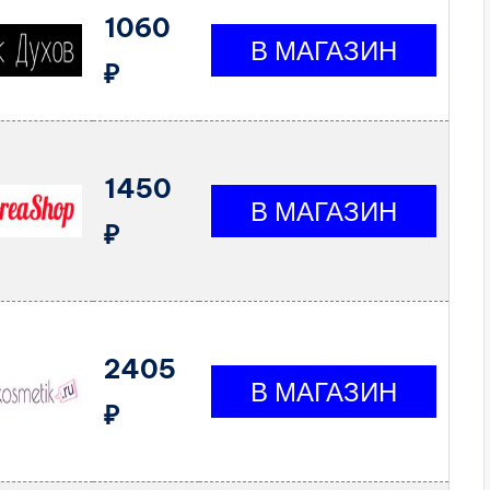
1060
₽
1450
₽
2405
₽