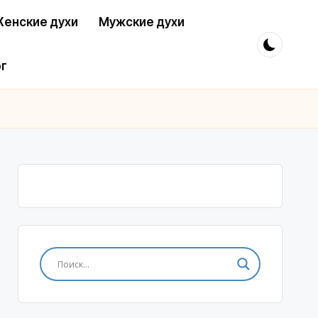
енские духи
Мужские духи
г