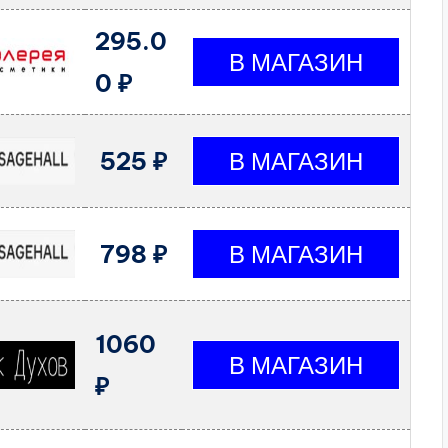
295.0
0 ₽
525 ₽
798 ₽
1060
₽