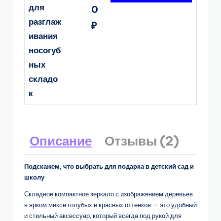
для
0
разглаж
₽
ивания
носогуб
ных
складо
к
Описание
Отзывы (2)
Подскажем, что выбрать для подарка в детский сад и
школу
Складное компактное зеркало с изображением деревьев
в ярком миксе голубых и красных оттенков — это удобный
и стильный аксессуар, который всегда под рукой для