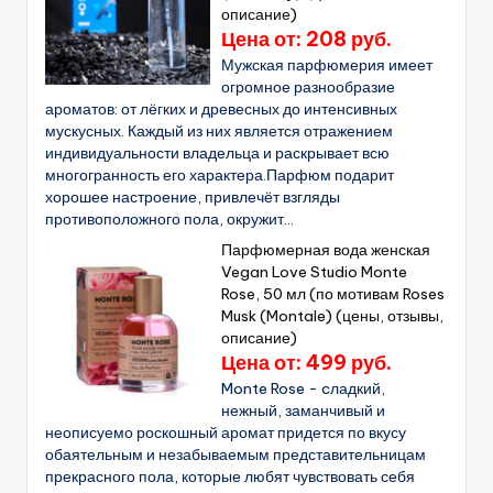
описание)
Цена от: 208 руб.
Мужская парфюмерия имеет
огромное разнообразие
ароматов: от лёгких и древесных до интенсивных
мускусных. Каждый из них является отражением
индивидуальности владельца и раскрывает всю
многогранность его характера.Парфюм подарит
хорошее настроение, привлечёт взгляды
противоположного пола, окружит...
Парфюмерная вода женская
Vegan Love Studio Monte
Rose, 50 мл (по мотивам Roses
Musk (Montale) (цены, отзывы,
описание)
Цена от: 499 руб.
Monte Rose - cладкий,
нежный, заманчивый и
неописуемо роскошный аромат придется по вкусу
обаятельным и незабываемым представительницам
прекрасного пола, которые любят чувствовать себя