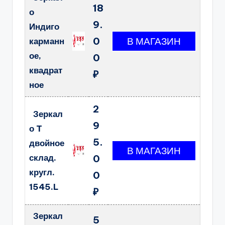
18
о
9.
Индиго
0
карманн
ое,
0
квадрат
₽
ное
2
Зеркал
9
о T
5.
двойное
склад.
0
кругл.
0
1545.L
₽
Зеркал
5