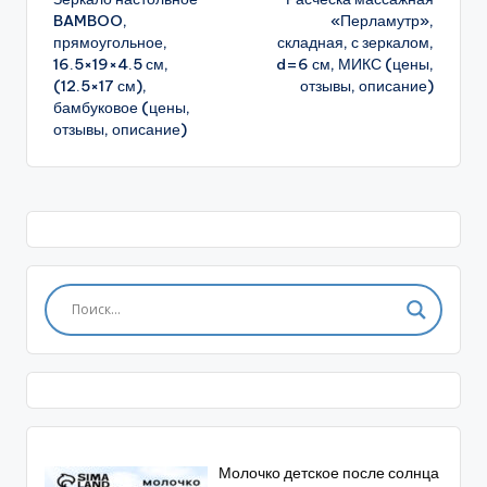
записи
BAMBOO,
«Перламутр»,
прямоугольное,
складная, с зеркалом,
16.5×19×4.5 см,
d=6 см, МИКС (цены,
(12.5×17 см),
отзывы, описание)
бамбуковое (цены,
отзывы, описание)
Молочко детское после солнца