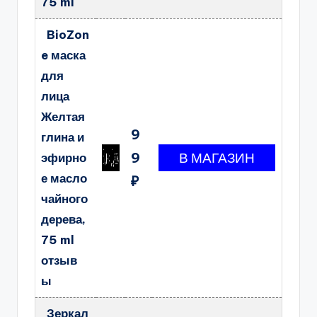
75 ml
BioZon
e маска
для
лица
Желтая
9
глина и
9
эфирно
е масло
₽
чайного
дерева,
75 ml
отзыв
ы
Зеркал