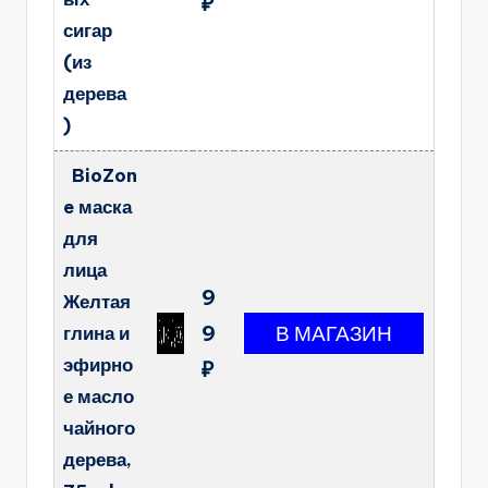
₽
сигар
(из
дерева
)
BioZon
e маска
для
лица
9
Желтая
9
глина и
эфирно
₽
е масло
чайного
дерева,