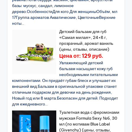
базы: мускус, сандал, лимонное
дерево.ОсобенностиДля кого Для женщиныОбъём, мл
17Группа ароматов Акватические, ЦветочныеВерхние
ноты...
Детский бальзам для губ
«Самая милая», 24×8 г,
прозрачный, аромат ваниль
(цены, отзывы, описание)
Цена от: 129 руб.
Увлажняющий детский
бальзам насыщает кожу губ
необходимыми питательными
компонентами. Он придаёт губам блеск и улучшает их
внешний вид.Бальзам в оригинальной упаковке станет
отличным подарком для девочки на день рождения,
Новый год или 8 марта.Безопасен для детей. Подходит
для ежедневного...
Туалетная вода с феромонами
мужская Formula Sexy №6, 30
мл (по мотивам Blue Label
(Givenchy) (цены, отзывы,