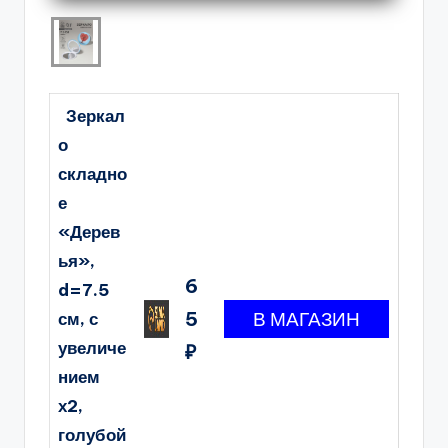
Зеркал
о
складно
е
«Дерев
ья»,
6
d=7.5
5
см, с
увеличе
₽
нием
х2,
голубой