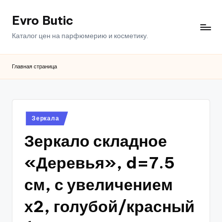
Evro Butic
Перейти
к
Каталог цен на парфюмерию и косметику.
содержимому
Главная страница
Опубликовано
Зеркала
в
Зеркало складное
«Деревья», d=7.5
см, с увеличением
х2, голубой/красный