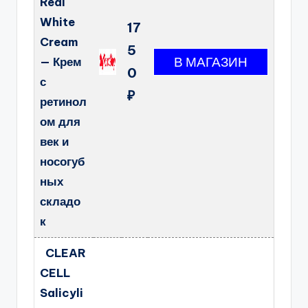
Real
White
17
Cream
5
— Крем
0
с
₽
ретинол
ом для
век и
носогуб
ных
складо
к
CLEAR
CELL
Salicyli