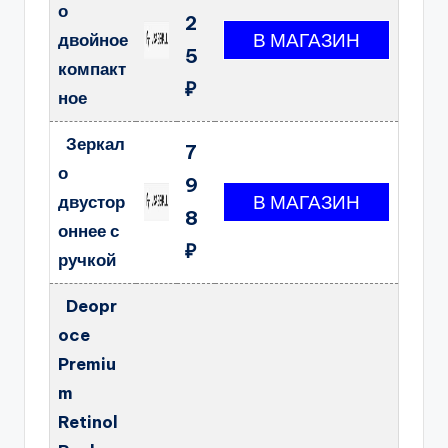
о
2
двойное
5
компакт
₽
ное
Зеркал
7
о
9
двустор
8
оннее с
₽
ручкой
Deopr
oce
Premiu
m
Retinol