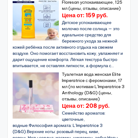
Floresan успокаивающее, 125
мл (цены, отзывы, описание)
Цена от: 159 руб.
Детское успокаивающее
молочко после солнца — это
идеальное средство для
бережного ухода за нежной
кожей ребёнка после активного отдыха на свежем
воздухе. Оно помогает восстановить кожу, увлажняет и
дарит ощущение комфорта. Лёгкая текстура быстро
впитывается, не оставляя липкости, а формула с...
Туалетная вода женская Elite
Imperatrice с феромонами, 17
мл (по мотивам L`Imperatrice 3
Anthology (D&G) (цены,
отзывы, описание)
Цена от: 208 руб.
Семейство ароматов:
цветочные,
водные.Философия аромата: L’Imperatrice 3
(D&G).Верхние ноты: розовый перец, киви,
ревень.Ноты сердца: жасмин, цикламен, арбуз.Ноты