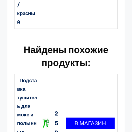
/
красны
й
Найдены похожие
продукты:
Подста
вка
тушител
ь для
2
мокс и
5
полынн
ых