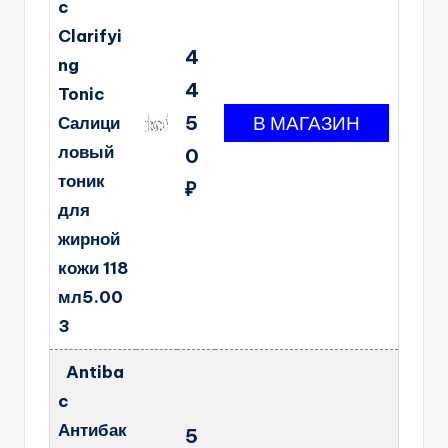
c
Clarifyi
4
ng
4
Tonic
5
Салици
ловый
0
тоник
₽
для
жирной
кожи 118
мл5.00
3
Antiba
c
Антибак
5