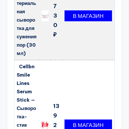
териаль
7
ная
3
сыворо
0
тка для
₽
сужения
пор (30
мл)
Cellbn
Smile
Lines
Serum
Stick —
13
Сыворо
9
тка-
2
стик