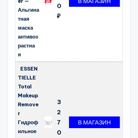
er —
0
Альгина
₽
тная
маска
антивоз
растна
я
ESSEN
TIELLE
Total
Makeup
3
Remove
2
r
7
Гидроф
ильное
0