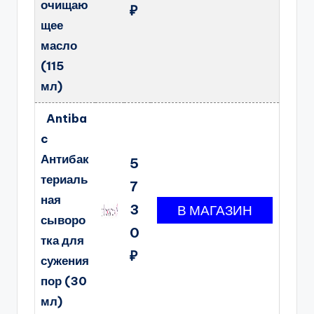
очищаю
₽
щее
масло
(115
мл)
Antiba
c
Антибак
5
териаль
7
ная
3
сыворо
0
тка для
₽
сужения
пор (30
мл)