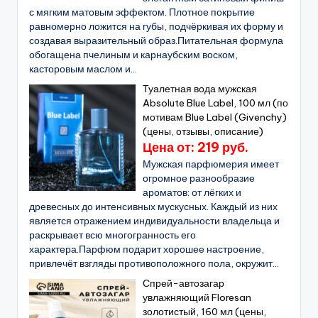
с мягким матовым эффектом. Плотное покрытие
равномерно ложится на губы, подчёркивая их форму и
создавая выразительный образ.Питательная формула
обогащена пчелиным и карнаубским воском,
касторовым маслом и...
Туалетная вода мужская
Absolute Blue Label, 100 мл (по
мотивам Blue Label (Givenchy)
(цены, отзывы, описание)
Цена от: 219 руб.
Мужская парфюмерия имеет
огромное разнообразие
ароматов: от лёгких и
древесных до интенсивных мускусных. Каждый из них
является отражением индивидуальности владельца и
раскрывает всю многогранность его
характера.Парфюм подарит хорошее настроение,
привлечёт взгляды противоположного пола, окружит...
Спрей-автозагар
увлажняющий Floresan
золотистый, 160 мл (цены,