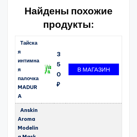
Найдены похожие
продукты:
Тайска
я
3
интимна
5
я
0
палочка
₽
MADUR
A
Anskin
Aroma
Modelin
g Mask