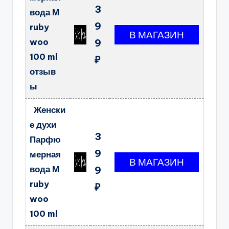
3
вода М
9
ruby
woo
9
100 ml
₽
отзыв
ы
Женски
е духи
3
Парфю
9
мерная
вода М
9
ruby
₽
woo
100 ml