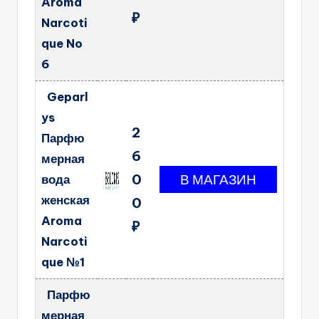
Aroma
₽
Narcoti
que No
6
Geparl
ys
2
Парфю
6
мерная
0
вода
женская
0
Aroma
₽
Narcoti
que №1
Парфю
мерная