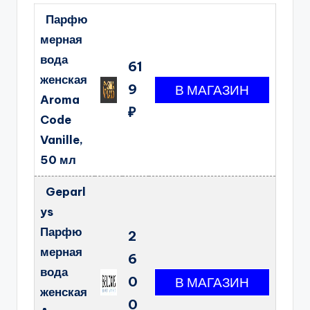
Парфю
мерная
вода
61
женская
9
Aroma
₽
Code
Vanille,
50 мл
Geparl
ys
Парфю
2
мерная
6
вода
0
женская
0