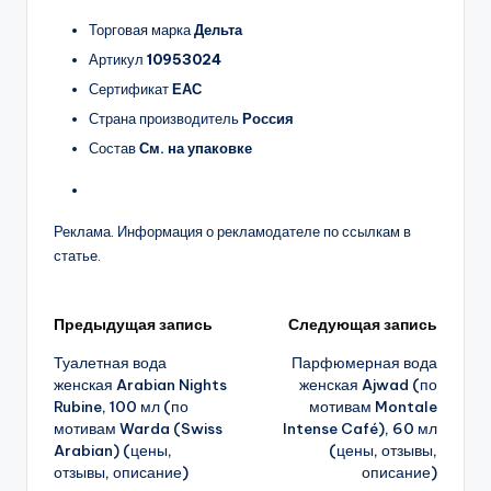
Торговая марка
Дельта
Артикул
10953024
Сертификат
ЕАС
Страна производитель
Россия
Состав
См. на упаковке
Реклама. Информация о рекламодателе по ссылкам в
статье.
Навигация
Предыдущая запись
Следующая запись
Туалетная вода
Парфюмерная вода
записи
женская Arabian Nights
женская Ajwad (по
Rubine, 100 мл (по
мотивам Montale
мотивам Warda (Swiss
Intense Café), 60 мл
Arabian) (цены,
(цены, отзывы,
отзывы, описание)
описание)