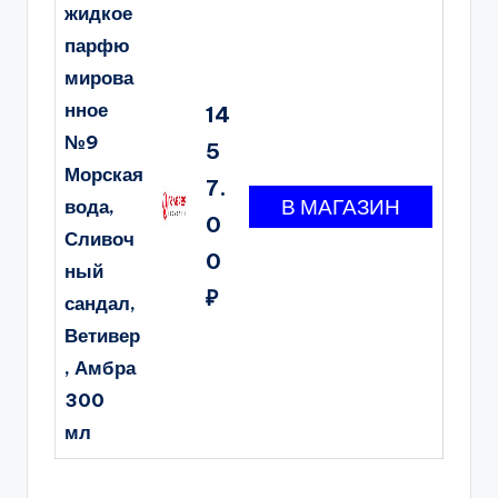
жидкое
парфю
мирова
нное
14
№9
5
Морская
7.
вода,
0
Сливоч
0
ный
₽
сандал,
Ветивер
, Амбра
300
мл