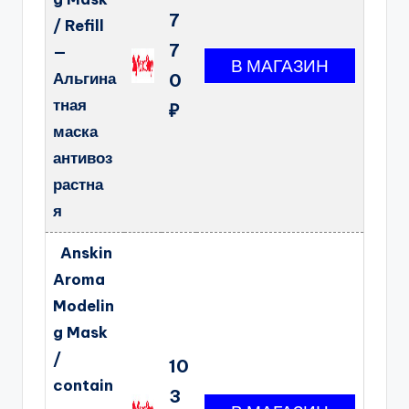
7
/ Refill
7
—
Альгина
0
тная
₽
маска
антивоз
растна
я
Anskin
Aroma
Modelin
g Mask
/
10
contain
3