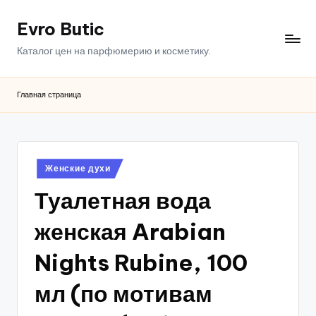
Evro Butic
Перейти
к
Каталог цен на парфюмерию и косметику.
содержимому
Главная страница
Опубликовано
Женские духи
в
Туалетная вода
женская Arabian
Nights Rubine, 100
мл (по мотивам