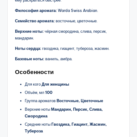
ему раскрыться быстрее.
Философия аромата:
Warda Swiss Arabian.
Семейство аромата:
восточные, цветочные.
Верхние ноты:
чёрная смородина, слива, персик,
мандарин.
Ноты сердца:
гвоздика, гиацинт, тубероза, жасмин.
Базовые ноты:
ваниль, амбра.
Особенности
Для кого
Для женщины
Объём, мл
100
Группа ароматов
Восточные, Цветочные
Верхние ноты
Мандарин, Персик, Слива,
Смородина
Средние ноты
Гвоздика, Гиацинт, Жасмин,
Тубероза