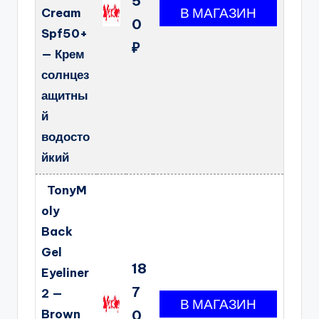
5
Cream
0
Spf50+
₽
— Крем
солнцез
ащитны
й
водосто
йкий
TonyM
oly
Back
Gel
18
Eyeliner
7
2 —
Brown
0