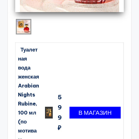
Туалет
ная
вода
женская
Arabian
Nights
5
Rubine,
9
100 мл
9
(по
₽
мотива