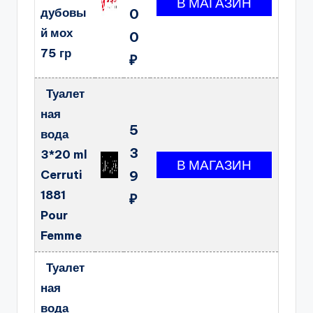
дубовы
0
й мох
0
75 гр
₽
Туалет
ная
5
вода
3
3*20 ml
Cerruti
9
1881
₽
Pour
Femme
Туалет
ная
вода