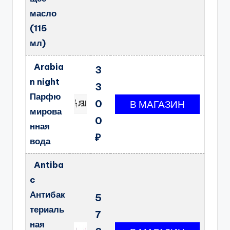
масло
(115
мл)
Arabia
3
n night
3
Парфю
0
мирова
0
нная
₽
вода
Antiba
c
Антибак
5
териаль
7
ная