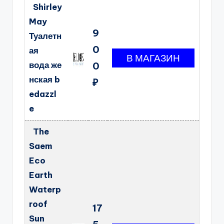
Shirley
May
9
Туалетн
0
ая
вода же
0
нская b
₽
edazzl
e
The
Saem
Eco
Earth
Waterp
roof
17
Sun