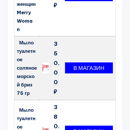
женщин
₽
Merry
Woma
n
Мыло
3
туалетн
5
ое
0.
соляное
0
морско
0
й бриз
₽
75 гр
3
Мыло
8
туалетн
0.
ое