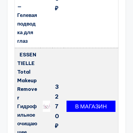
—
₽
Гелевая
подвод
ка для
глаз
ESSEN
TIELLE
Total
Makeup
3
Remove
2
r
7
Гидроф
ильное
0
очищаю
₽
щее