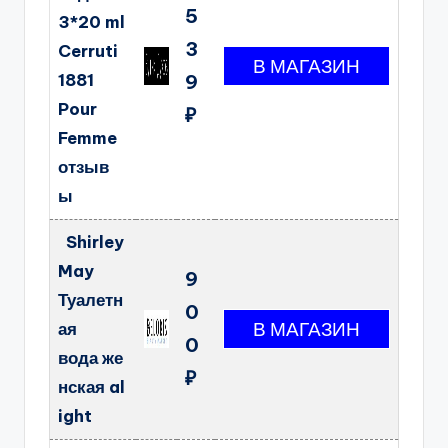
5
3*20 ml
3
Cerruti
1881
9
Pour
₽
Femme
отзыв
ы
Shirley
May
9
Туалетн
0
ая
0
вода же
₽
нская al
ight