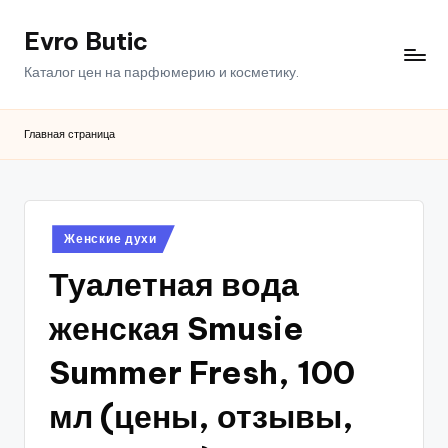
Evro Butic
Перейти
к
Каталог цен на парфюмерию и косметику.
содержимому
Главная страница
Опубликовано
Женские духи
в
Туалетная вода
женская Smusie
Summer Fresh, 100
мл (цены, отзывы,