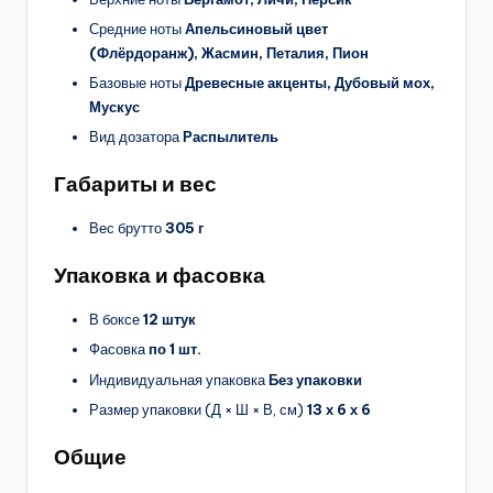
Средние ноты
Апельсиновый цвет
(Флёрдоранж), Жасмин, Петалия, Пион
Базовые ноты
Древесные акценты, Дубовый мох,
Мускус
Вид дозатора
Распылитель
Габариты и вес
Вес брутто
305 г
Упаковка и фасовка
В боксе
12 штук
Фасовка
по 1 шт.
Индивидуальная упаковка
Без упаковки
Размер упаковки (Д × Ш × В, см)
13 х 6 х 6
Общие