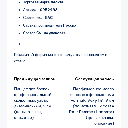
Торговая марка
Дельта
Артикул
10952993
Сертификат
ЕАС
Страна производитель
Россия
Состав
См. на упаковке
Реклама. Информация о рекламодателе по ссылкам в
статье.
Навигация
Предыдущая запись
Следующая запись
Пинцет для бровей
Парфюмерное масло
записи
профессиональный,
женское с феромонами
скошенный, узкий,
Formula Sexy №1, 8 мл
диагональный, 9 см
(по мотивам Lacoste
(цены, отзывы,
Pour Femme (Lacoste)
описание)
(цены, отзывы,
описание)