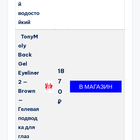
й
водосто
йкий
TonyM
oly
Back
Gel
18
Eyeliner
7
2 —
Brown
0
—
₽
Гелевая
подвод
ка для
глаз