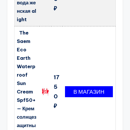
вода же
₽
нская al
ight
The
Saem
Eco
Earth
Waterp
roof
17
Sun
5
Cream
0
Spf50+
₽
— Крем
солнцез
ащитны