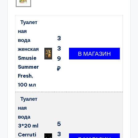
Туалет
ная
3
вода
3
женская
Smusie
9
Summer
₽
Fresh,
100 мл
Туалет
ная
вода
5
3*20 ml
3
Cerruti