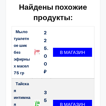
Найдены похожие
продукты:
Мыло
2
туалетн
2
ое шик
5.
без
0
эфирны
0
х масел
₽
75 гр
Тайска
я
3
интимна
5
я