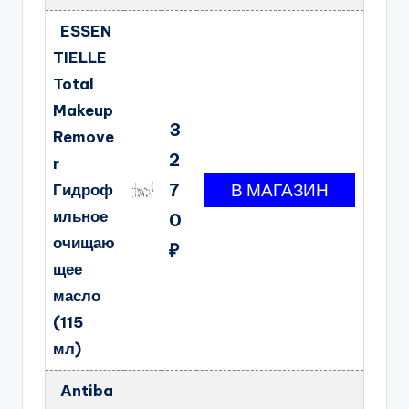
ESSEN
TIELLE
Total
Makeup
3
Remove
2
r
7
Гидроф
ильное
0
очищаю
₽
щее
масло
(115
мл)
Antiba