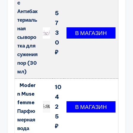
c
Антибак
5
териаль
7
ная
3
сыворо
0
тка для
₽
сужения
пор (30
мл)
Moder
10
n Muse
4
femme
2
Парфю
5
мерная
₽
вода