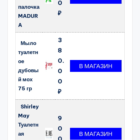
0
палочка
₽
MADUR
A
3
Мыло
8
туалетн
0.
ое
дубовы
0
й мох
0
75 гр
₽
Shirley
May
9
Туалетн
0
ая
0