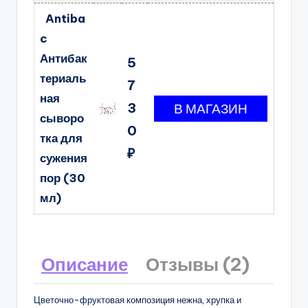
Antiba
c
Антибак
5
териаль
7
ная
3
сыворо
0
тка для
₽
сужения
пор (30
мл)
Описание
Отзывы (2)
Цветочно-фруктовая композиция нежна, хрупка и