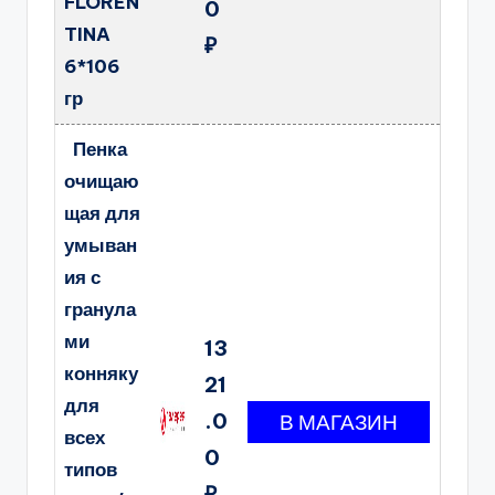
FLOREN
0
TINA
₽
6*106
гр
Пенка
очищаю
щая для
умыван
ия с
гранула
ми
13
конняку
21
для
.0
всех
0
типов
₽