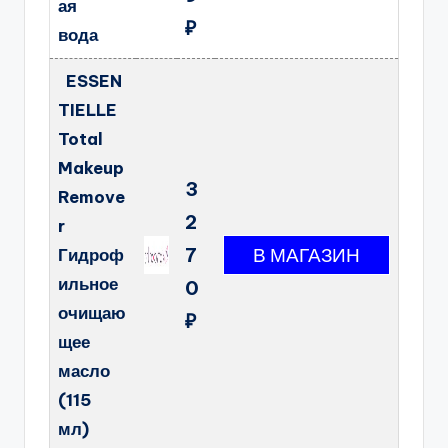
ая
₽
вода
ESSEN
TIELLE
Total
Makeup
3
Remove
2
r
7
Гидроф
ильное
0
очищаю
₽
щее
масло
(115
мл)