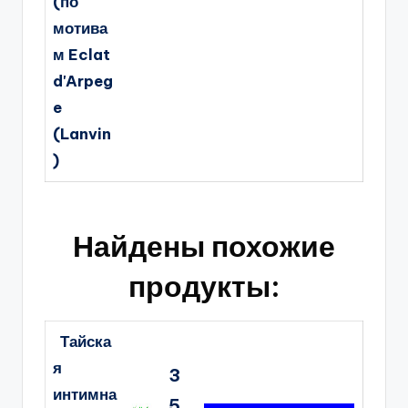
(по
мотива
м Eclat
d'Arpeg
e
(Lanvin
)
Найдены похожие
продукты:
Тайска
я
3
интимна
5