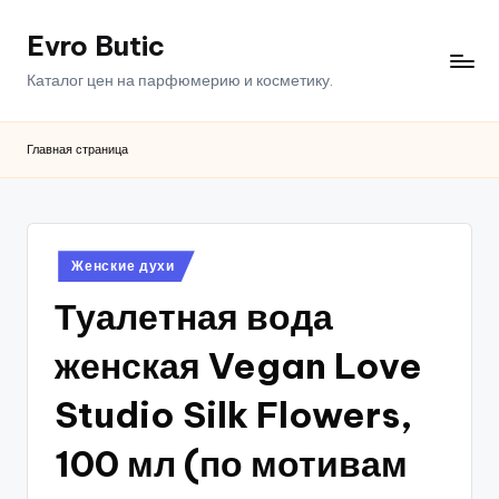
Evro Butic
Перейти
к
Каталог цен на парфюмерию и косметику.
содержимому
Главная страница
Опубликовано
Женские духи
в
Туалетная вода
женская Vegan Love
Studio Silk Flowers,
100 мл (по мотивам