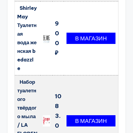
Shirley
May
9
Туалетн
0
ая
вода же
0
нская b
₽
edazzl
e
Набор
туалетн
10
ого
8
твёрдог
3.
о мыла
/ LA
0