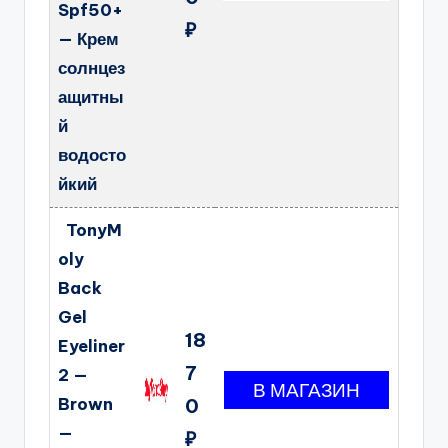
Spf50+
₽
— Крем
солнцез
ащитны
й
водосто
йкий
TonyM
oly
Back
Gel
18
Eyeliner
7
2 —
Brown
0
—
₽