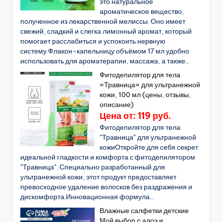
это натуральное
ароматическое вещество,
полученное из лекарственной мелиссы. Оно имеет
свежий, сладкий и слегка лимонный аромат, который
помогает расслабиться и успокоить нервную
систему.Флакон-капельницу объёмом 17 мл удобно
использовать для ароматерапии, массажа, а также...
Фитодепилятор для тела
«Травница» для ультранежной
кожи, 100 мл (цены, отзывы,
описание)
Цена от: 119 руб.
Фитодепилятор для тела
"Травница" для ультранежной
кожиОткройте для себя секрет
идеальной гладкости и комфорта с фитодепилятором
"Травница". Специально разработанный для
ультранежной кожи, этот продукт предоставляет
превосходное удаление волосков без раздражения и
дискомфорта.Инновационная формула...
Влажные салфетки детские
Мой выбор c алоэ и