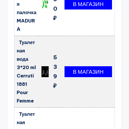
я
0
палочка
₽
MADUR
A
Туалет
ная
5
вода
3
3*20 ml
Cerruti
9
1881
₽
Pour
Femme
Туалет
ная