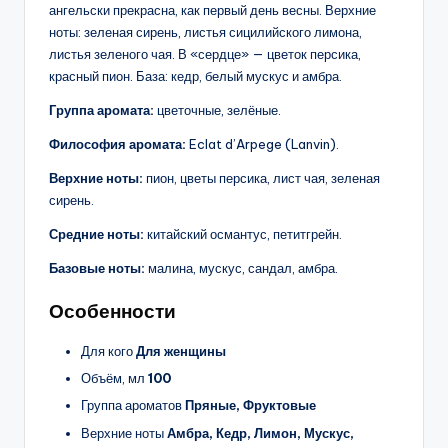
ангельски прекрасна, как первый день весны. Верхние
ноты: зеленая сирень, листья сицилийского лимона,
листья зеленого чая. В «сердце» — цветок персика,
красный пион. База: кедр, белый мускус и амбра.
Группа аромата:
цветочные, зелёные.
Философия аромата:
Eclat d’Arpege (Lanvin).
Верхние ноты:
пион, цветы персика, лист чая, зеленая
сирень.
Средние ноты:
китайский османтус, петитгрейн.
Базовые ноты:
малина, мускус, сандал, амбра.
Особенности
Для кого
Для женщины
Объём, мл
100
Группа ароматов
Пряные, Фруктовые
Верхние ноты
Амбра, Кедр, Лимон, Мускус,