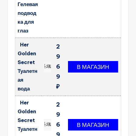
Гелевая
подвод
ка для
глаз
Her
2
Golden
9
Secret
6
Туалетн
9
ая
₽
вода
Her
2
Golden
9
Secret
6
Туалетн
9