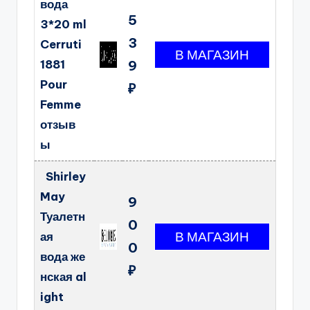
вода
5
3*20 ml
3
Cerruti
1881
9
Pour
₽
Femme
отзыв
ы
Shirley
May
9
Туалетн
0
ая
0
вода же
₽
нская al
ight