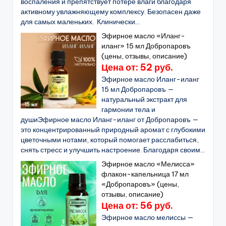
воспаления и препятствует потере влаги благодаря
активному увлажняющему комплексу. Безопасен даже
для самых маленьких. Клинически...
Эфирное масло «Иланг-
иланг» 15 мл Добропаровъ
(цены, отзывы, описание)
Цена от: 52 руб.
Эфирное масло Иланг-иланг
15 мл Добропаровъ —
натуральный экстракт для
гармонии тела и
душиЭфирное масло Иланг-иланг от Добропаровъ —
это концентрированный природный аромат с глубокими
цветочными нотами, который помогает расслабиться,
снять стресс и улучшить настроение. Благодаря своим...
Эфирное масло «Мелисса»
флакон-капельница 17 мл
«Добропаровъ» (цены,
отзывы, описание)
Цена от: 56 руб.
Эфирное масло мелиссы —