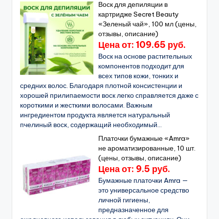
Воск для депиляции в
картридже Secret Beauty
«Зеленый чай», 100 мл (цены,
отзывы, описание)
Цена от: 109.65 руб.
Воск на основе растительных
компонентов подходит для
всех типов кожи, тонких и
средних волос. Благодаря плотной консистенции и
хорошей прилипаемости воск легко справляется даже с
короткими и жесткими волосами. Важным
ингредиентом продукта является натуральный
пчелиный воск, содержащий необходимый...
Платочки бумажные «Amra»
не ароматизированные, 10 шт.
(цены, отзывы, описание)
Цена от: 9.5 руб.
Бумажные платочки Amra —
это универсальное средство
личной гигиены,
предназначенное для