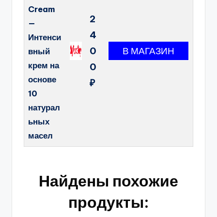
Cream
2
—
4
Интенси
0
вный
крем на
0
основе
₽
10
натурал
ьных
масел
Найдены похожие
продукты: