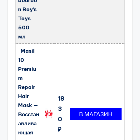
bourbo
n Boy’s
Toys
500
мл
Masil
10
Premiu
m
Repair
Hair
18
Mask —
3
Восстан
0
авлива
₽
ющая