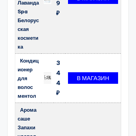
Лаванда
9
Spa
₽
Белорус
ская
космети
ка
Кондиц
3
ионер
4
для
4
волос
₽
ментол
Арома
саше
Запахи