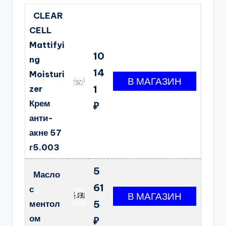
CLEAR
CELL
Mattifyi
10
ng
14
Moisturi
zer
1
Крем
₽
анти-
акне 57
г5.003
5
Масло
61
с
ментол
5
ом
₽