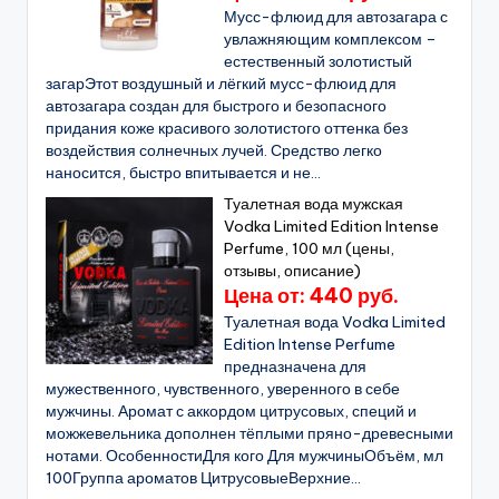
Мусс-флюид для автозагара с
увлажняющим комплексом –
естественный золотистый
загарЭтот воздушный и лёгкий мусс-флюид для
автозагара создан для быстрого и безопасного
придания коже красивого золотистого оттенка без
воздействия солнечных лучей. Средство легко
наносится, быстро впитывается и не...
Туалетная вода мужская
Vodka Limited Edition Intense
Perfume, 100 мл (цены,
отзывы, описание)
Цена от: 440 руб.
Туалетная вода Vodka Limited
Edition Intense Perfume
предназначена для
мужественного, чувственного, уверенного в себе
мужчины. Аромат с аккордом цитрусовых, специй и
можжевельника дополнен тёплыми пряно-древесными
нотами. ОсобенностиДля кого Для мужчиныОбъём, мл
100Группа ароматов ЦитрусовыеВерхние...