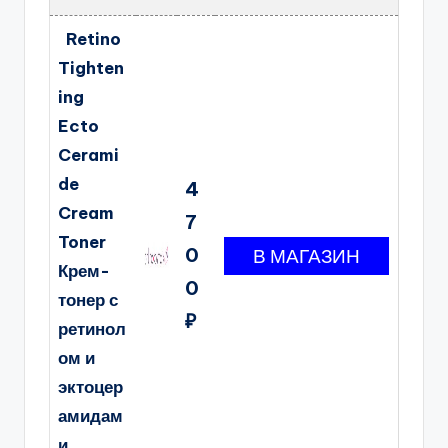
Retino
Tighten
ing
Ecto
Cerami
de
4
Cream
7
Toner
0
Крем-
0
тонер с
₽
ретинол
ом и
эктоцер
амидам
и