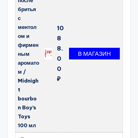
после
бритья
с
ментол
10
ом и
8
фирмен
8.
ным
0
аромато
0
м /
₽
Midnigh
t
bourbo
n Boy’s
Toys
100 мл