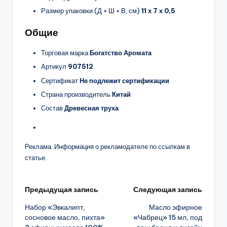
Размер упаковки (Д × Ш × В, см)
11 х 7 х 0,5
Общие
Торговая марка
Богатство Аромата
Артикул
907512
Сертификат
Не подлежит сертификации
Страна производитель
Китай
Состав
Древесная труха
Реклама. Информация о рекламодателе по ссылкам в
статье.
Навигация
Предыдущая запись
Следующая запись
Набор «Эвкалипт,
Масло эфирное
записи
сосновое масло, пихта»
«Чабрец» 15 мл, под