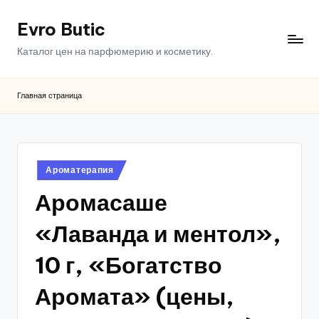
Evro Butic
Перейти
к
Каталог цен на парфюмерию и косметику.
содержимому
Главная страница
Опубликовано
Ароматерапия
в
Аромасаше
«Лаванда и ментол»,
10 г, «Богатство
Аромата» (цены,