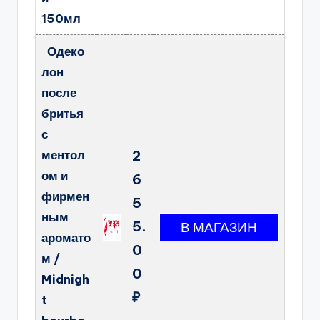
150мл
Одеко
лон
после
бритья
с
ментол
2
ом и
6
фирмен
5
ным
5.
аромато
0
м /
0
Midnigh
₽
t