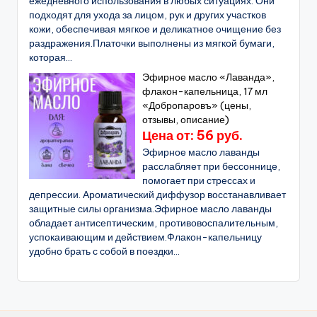
ежедневного использования в любых ситуациях. Они
подходят для ухода за лицом, рук и других участков
кожи, обеспечивая мягкое и деликатное очищение без
раздражения.Платочки выполнены из мягкой бумаги,
которая...
Эфирное масло «Лаванда»,
флакон-капельница, 17 мл
«Добропаровъ» (цены,
отзывы, описание)
Цена от: 56 руб.
Эфирное масло лаванды
расслабляет при бессоннице,
помогает при стрессах и
депрессии. Ароматический диффузор восстанавливает
защитные силы организма.Эфирное масло лаванды
обладает антисептическим, противовоспалительным,
успокаивающим и действием.Флакон-капельницу
удобно брать с собой в поездки...