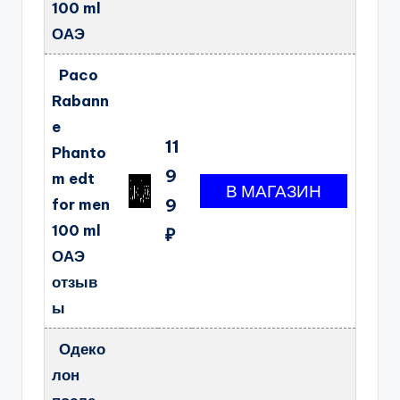
100 ml
ОАЭ
Paco
Rabann
e
11
Phanto
9
m edt
for men
9
100 ml
₽
ОАЭ
отзыв
ы
Одеко
лон