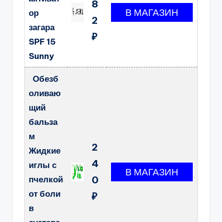
8
ор
2
загара
₽
SPF 15
Sunny
Обезб
оливаю
щий
бальза
м
2
Жидкие
4
иглы с
пчелкой
0
от боли
₽
в