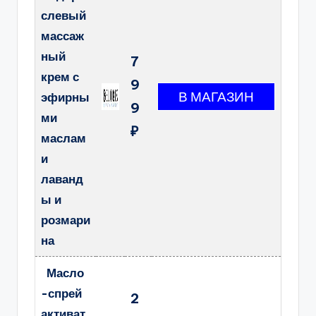
слевый
массаж
ный
7
крем с
9
эфирны
9
ми
₽
маслам
и
лаванд
ы и
розмари
на
Масло
-спрей
2
активат