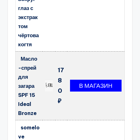
глаз с
экстрак
том
чёртова
когтя
Масло
-спрей
17
для
8
загара
0
SPF 15
₽
Ideal
Bronze
somelo
ve