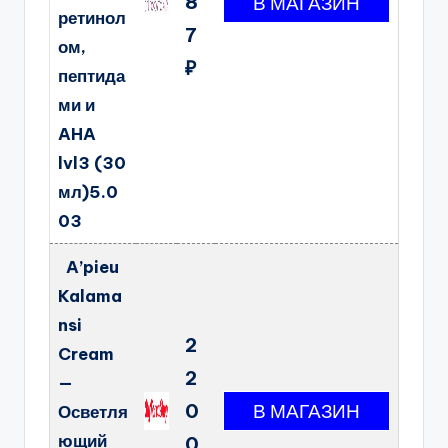
8
ретинол
7
ом,
₽
пептида
ми и
AHA
lvl3 (30
мл)5.0
03
A’pieu
Kalama
nsi
2
Cream
2
—
0
Осветля
ющий
0