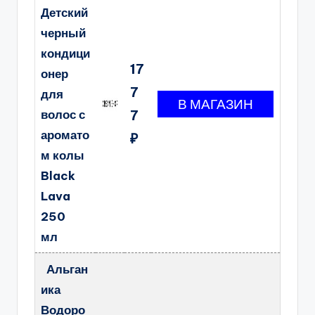
Детский
черный
кондици
17
онер
7
для
волос с
7
аромато
₽
м колы
Black
Lava
250
мл
Альган
ика
Водоро