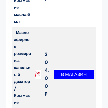
Крымск
ие
масла 5
мл
Масло
эфирно
е
розмари
2
на,
0
капельн
4.
ый
0
дозатор
0
/
₽
Крымск
ие