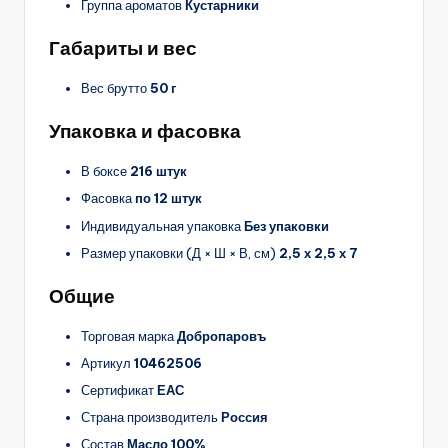
Группа ароматов
Кустарники
Габариты и вес
Вес брутто
50 г
Упаковка и фасовка
В боксе
216 штук
Фасовка
по 12 штук
Индивидуальная упаковка
Без упаковки
Размер упаковки (Д × Ш × В, см)
2,5 х 2,5 х 7
Общие
Торговая марка
Добропаровъ
Артикул
10462506
Сертификат
ЕАС
Страна производитель
Россия
Состав
Масло 100%