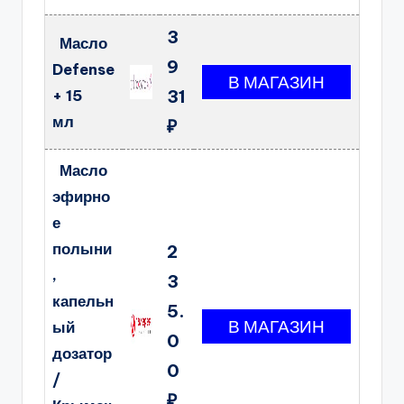
3
Масло
9
Defense
+ 15
31
мл
₽
Масло
эфирно
е
полыни
2
,
3
капельн
5.
ый
0
дозатор
0
/
₽