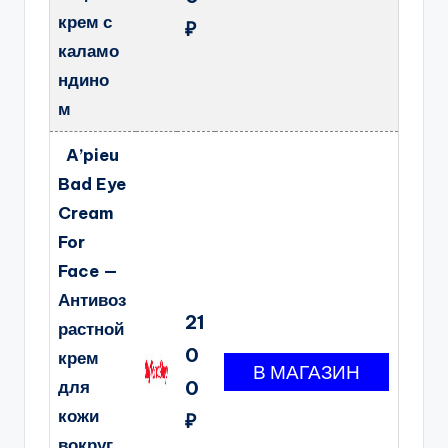
крем с
₽
каламо
ндино
м
A’pieu
Bad Eye
Cream
For
Face —
Антивоз
21
растной
0
крем
для
0
кожи
₽
вокруг