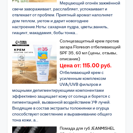
Мерцающий огонёк зажжённой
свечи завораживает, расслабляет, успокаивает и
отвлекает от проблем. Приятный аромат наполняет
дом теплом, уютом и дарит новогоднее
настроение.Ноты: сахарная пудра, цветы,ваниль,
гиацинт, макадамия, бобы тонка...
Солнцезащитный крем против
загара Floresan отбеливающий
SPF 35, 60 мл (цены, отзывы,
описание)
Цена от: 115.00 руб.
Отбеливающий крем с
усиленным комплексом
UVA/UVB фильтров и
мощными депигментирующими компонентами
эффективно защищает кожу от солнца и борется с
пигментацией, вызванной воздействием УФ лучей.
Входящие в состав экстракты толокнянки и огурца
способствуют осветлению и выравниванию общего
тона кожи, а...
Помада для губ JEANMISHEL