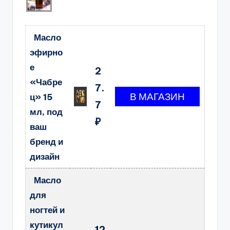
Масло
эфирно
е
2
«Чабре
7.
ц» 15
7
мл, под
₽
ваш
бренд и
дизайн
Масло
для
ногтей и
кутикул
12