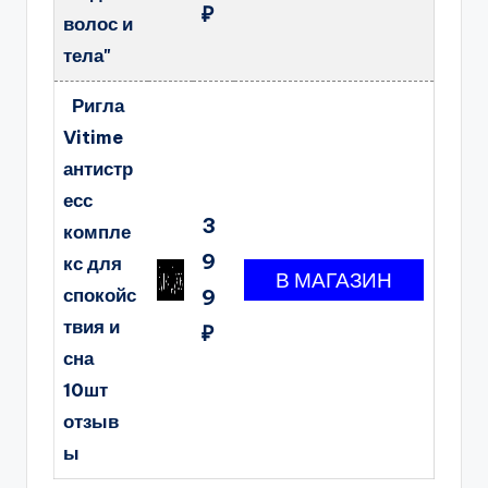
₽
волос и
тела"
Ригла
Vitime
антистр
есс
3
компле
9
кс для
спокойс
9
твия и
₽
сна
10шт
отзыв
ы