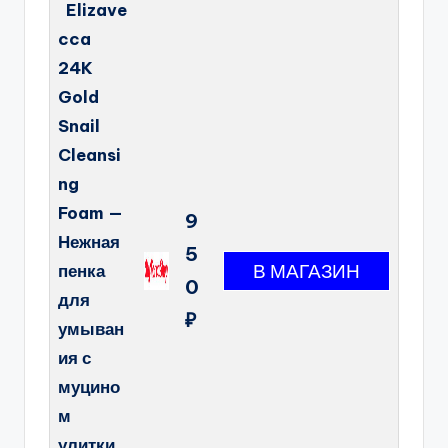
Elizave
cca
24K
Gold
Snail
Cleansi
ng
Foam —
9
Нежная
5
пенка
0
для
₽
умыван
ия с
муцино
м
улитки