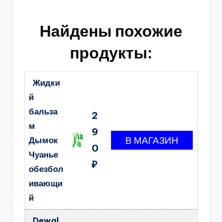
Найдены похожие
продукты:
Жидки
й
бальза
2
м
9
Дымок
0
Чуанье
₽
обезбол
ивающи
й
Dewal