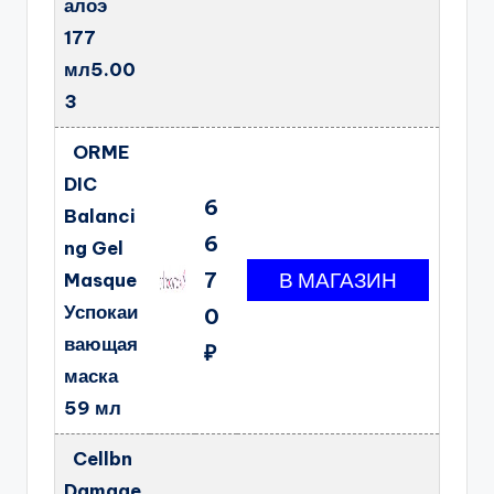
алоэ
177
мл5.00
3
ORME
DIC
6
Balanci
6
ng Gel
7
Masque
Успокаи
0
вающая
₽
маска
59 мл
Cellbn
Damage