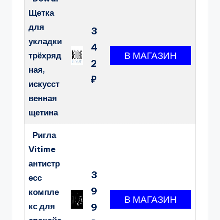
Щетка
для
3
укладки
4
трёхряд
2
ная,
₽
искусст
венная
щетина
Ригла
Vitime
антистр
3
есс
9
компле
кс для
9