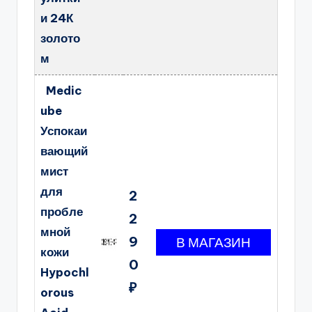
и 24К
золото
м
Medic
ube
Успокаи
вающий
мист
для
2
пробле
2
мной
9
кожи
0
Hypochl
₽
orous