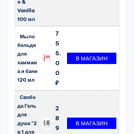
o &
Vanilla
100 мл
7
Мыло
5
бельди
5.
для
хаммам
0
а и бани
0
120 мл
₽
Свобо
да Гель
2
для
8
душа "2
9
в 1 для