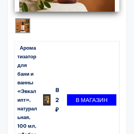
Арома
тизатор
для
бани и
ванны
8
«Эвкал
2
ипт»,
натурал
₽
ьная,
100 мл,