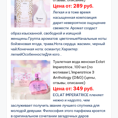
Цена от: 289 руб.
Легкая и в тоже время
насыщенная композиция
дарит невероятное ощущение
свежести. Аромат создаст
образ изысканной, свободной и изящной
женщины.Группа ароматов: цветочныеНачальные ноты:
бойзеновая ягода, трава;Нота сердца: жасмин, черный
чай;Конечная нота: османтус.Характер:
легкийОсобенностиДля кого...
Туалетная вода женская Eclat
Imperatrice, 100 мл (по
мотивам L`Imperatrice 3
Anthology (D&G) (цены,
отзывы, описание)
Цена от: 349 руб.
ECLAT IMPERATRICE пленяет
нежно и надолго, чем
заслуживает получить звание лучшего спутника для
молодой девушки. Философия этого парфюма кроется
в оригинальном сочетании загадочных даров