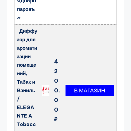
«Добро
паровъ
»
Диффу
зор для
аромати
зации
4
помеще
2
ний,
0
Табак и
0.
Ваниль
/
0
ELEGA
0
NTE A
₽
Tobacc