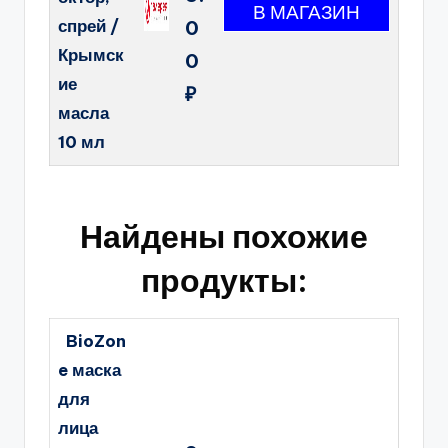
спрей /
0
Крымск
0
ие
₽
масла
10 мл
Найдены похожие
продукты:
BioZon
e маска
для
лица