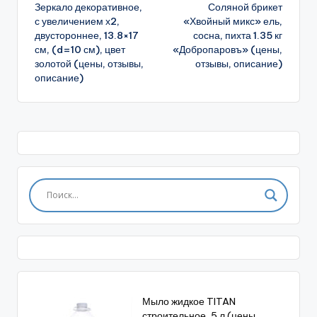
Зеркало декоративное,
Соляной брикет
записи
с увеличением х2,
«Хвойный микс» ель,
двустороннее, 13.8×17
сосна, пихта 1.35 кг
см, (d=10 см), цвет
«Добропаровъ» (цены,
золотой (цены, отзывы,
отзывы, описание)
описание)
Мыло жидкое TITAN
строительное, 5 л (цены,