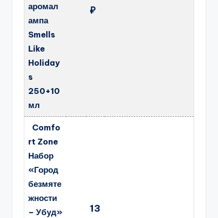
аромал
₽
ампа
Smells
Like
Holiday
s
250+10
мл
Comfo
rt Zone
Набор
«Город
безмяте
жности
13
– Убуд»