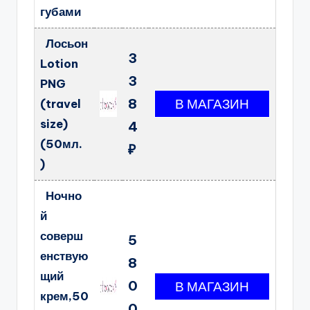
губами
Лосьон
3
Lotion
3
PNG
8
(travel
size)
4
(50мл.
₽
)
Ночно
й
соверш
5
енствую
8
щий
0
крем,50
0