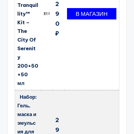
2
Tranquil
9
lity™
Kit –
0
The
₽
City Of
Serenit
y
200+50
+50
мл
Набор:
Гель,
маска и
2
эмульс
9
ия для