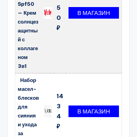
Spf50
5
— Крем
0
солнцез
₽
ащитны
й с
коллаге
ном
3в1
Набор
масел-
14
блесков
3
для
сияния
4
и ухода
₽
за