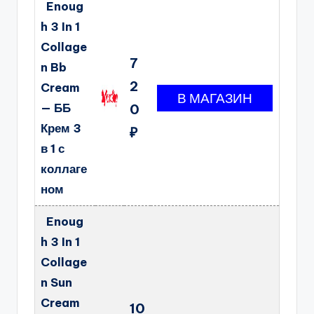
Enoug
h 3 In 1
Collage
7
n Bb
2
Cream
— ББ
0
Крем 3
₽
в 1 с
коллаге
ном
Enoug
h 3 In 1
Collage
n Sun
Cream
10