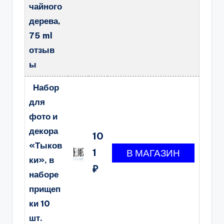
чайного
дерева,
75 ml
отзыв
ы
Набор
для
фото и
декора
10
«Тыков
1
ки», в
₽
наборе
прищеп
ки 10
шт.