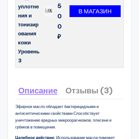
5
уплотне
ния и
0
тонизир
0
ования
₽
кожи
Уровень
3
Описание
Отзывы (3)
Эфирное масло обладает бактерицидными и
антисептическими свойствами.Способствует
уничтожению вредных микроорагнизмов, плесени и
грбиков в помещении.
Целебное действие:
Использование масла поможет