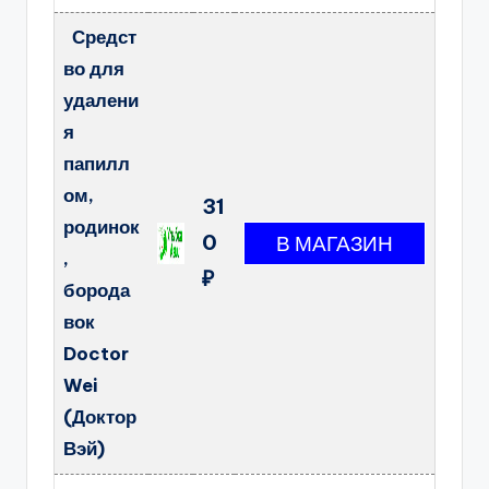
Средст
во для
удалени
я
папилл
ом,
31
родинок
0
,
₽
борода
вок
Doctor
Wei
(Доктор
Вэй)