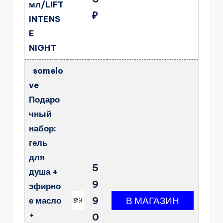
мл/LIFT
₽
INTENS
E
NIGHT
somelo
ve
Подаро
чный
набор:
гель
для
5
душа +
9
эфирно
9
е масло
+
0