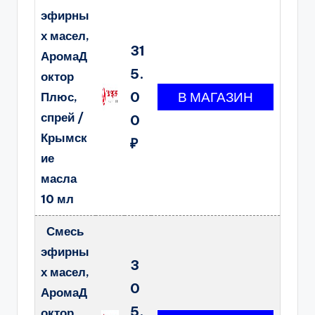
эфирны
х масел,
31
АромаД
5.
октор
0
Плюс,
спрей /
0
Крымск
₽
ие
масла
10 мл
Смесь
эфирны
3
х масел,
0
АромаД
5.
октор,