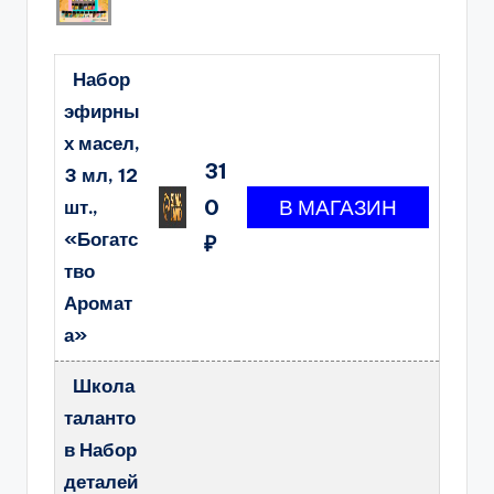
Набор
эфирны
х масел,
31
3 мл, 12
0
шт.,
«Богатс
₽
тво
Аромат
а»
Школа
таланто
в Набор
деталей