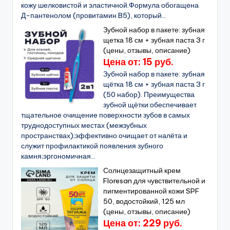
кожу шелковистой и эластичной.Формула обогащена
Д-пантенолом (провитамин B5), который...
Зубной набор в пакете: зубная
щетка 18 см + зубная паста 3 г
(цены, отзывы, описание)
Цена от: 15 руб.
Зубной набор в пакете: зубная
щётка 18 см + зубная паста 3 г
(50 набор). Преимущества
зубной щётки:обеспечивает
тщательное очищение поверхности зубов в самых
труднодоступных местах (межзубных
пространствах);эффективно очищает от налёта и
служит профилактикой появления зубного
камня;эргономичная...
Солнцезащитный крем
Floresan для чувствительной и
пигментированной кожи SPF
50, водостойкий, 125 мл
(цены, отзывы, описание)
Цена от: 229 руб.