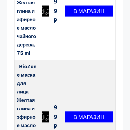
9
Желтая
9
глина и
эфирно
₽
е масло
чайного
дерева,
75 ml
BioZon
e маска
для
лица
Желтая
9
глина и
9
эфирно
е масло
₽