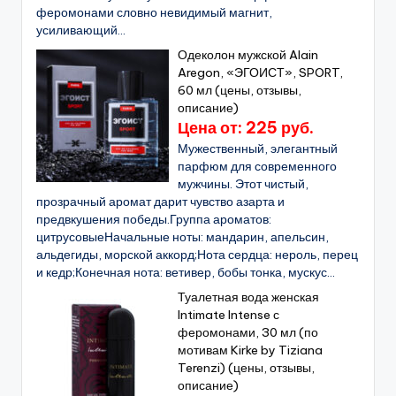
феромонами словно невидимый магнит,
усиливающий...
Одеколон мужской Alain
Aregon, «ЭГОИСТ», SPORT,
60 мл (цены, отзывы,
описание)
Цена от: 225 руб.
Мужественный, элегантный
парфюм для современного
мужчины. Этот чистый,
прозрачный аромат дарит чувство азарта и
предвкушения победы.Группа ароматов:
цитрусовыеНачальные ноты: мандарин, апельсин,
альдегиды, морской аккорд;Нота сердца: нероль, перец
и кедр;Конечная нота: ветивер, бобы тонка, мускус...
Туалетная вода женская
Intimate Intense с
феромонами, 30 мл (по
мотивам Kirke by Tiziana
Terenzi) (цены, отзывы,
описание)