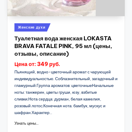
Опубликовано
Женские духи
в
Туалетная вода женская LOKASTA
BRAVA FATALE PINK, 95 мл (цены,
отзывы, описание)
Цена от: 349 руб.
Пьянящий, водно-цветочный аромат с чарующей
индивидуальностью. Соблазнительный, загадочный и
гламурный.Группа ароматов: цветочныеНачальные
ноты: танжерин, цветы груши, юзу, взбитые
сливки;Нота сердца: дурман, белая камелия,
розовый лотос;Конечная нота: бамбук, мускус и
шафран.Характер...
Узнать цены...