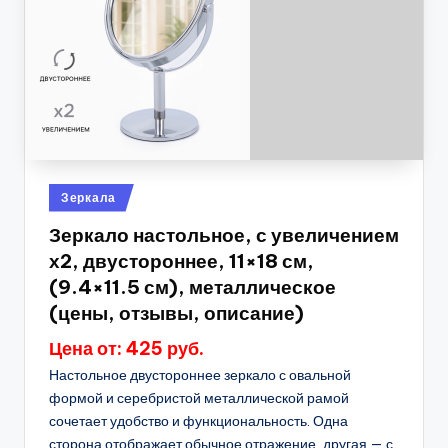
Опубликовано
Зеркала
в
Зеркало настольное, с увеличением
х2, двустороннее, 11×18 см,
(9.4×11.5 см), металлическое
(цены, отзывы, описание)
Цена от: 425 руб.
Настольное двустороннее зеркало с овальной
формой и серебристой металлической рамой
сочетает удобство и функциональность. Одна
сторона отображает обычное отражение, другая — с