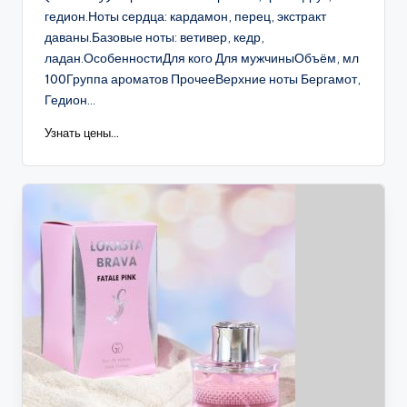
гедион.Ноты сердца: кардамон, перец, экстракт
даваны.Базовые ноты: ветивер, кедр,
ладан.ОсобенностиДля кого Для мужчиныОбъём, мл
100Группа ароматов ПрочееВерхние ноты Бергамот,
Гедион...
Узнать цены...