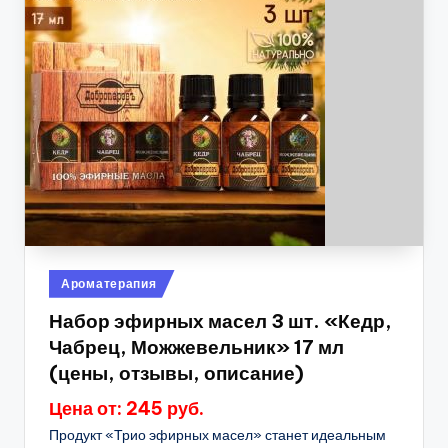
Опубликовано
Ароматерапия
в
Набор эфирных масел 3 шт. «Кедр,
Чабрец, Можжевельник» 17 мл
(цены, отзывы, описание)
Цена от: 245 руб.
Продукт «Трио эфирных масел» станет идеальным