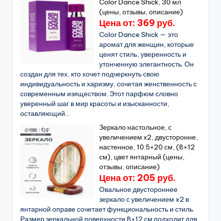
Color Dance Shick, 30 мл
(цены, отзывы, описание)
Цена от: 369 руб.
Color Dance Shick — это
аромат для женщин, которые
ценят стиль, уверенность и
утонченную элегантность. Он
создан для тех, кто хочет подчеркнуть свою
индивидуальность и харизму, сочетая женственность с
современным изяществом. Этот парфюм словно
уверенный шаг в мир красоты и изысканности,
оставляющий...
Зеркало настольное, с
увеличением х2, двусторонне,
настенное, 10.5×20 см, (8×12
см), цвет янтарный (цены,
отзывы, описание)
Цена от: 205 руб.
Овальное двустороннее
зеркало с увеличением x2 в
янтарной оправе сочетает функциональность и стиль.
Размер зеркальной поверхности 8×12 см подходит для