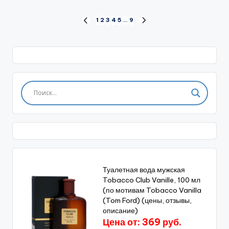
Пагинация
1
2
3
4
5
…
9
ПРЕД.
СЛЕД.
СТРАНИЦА
СТРАНИЦА
записей
Туалетная вода мужская
Tobacco Club Vanille, 100 мл
(по мотивам Tobacco Vanilla
(Tom Ford) (цены, отзывы,
описание)
Цена от: 369 руб.