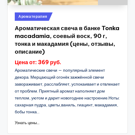
Опубликовано
Ароматерапия
в
Ароматическая свеча в банке Tonka
macadamia, соевый воск, 90 г,
тонка и макадамия (цены, отзывы,
описание)
Цена от: 369 руб.
Ароматические свечи — популярный элемент
декора. Мерцающий огонёк зажжённой свечи
завораживает, расслабляет, успокаивает и отвлекает
от проблем. Приятный аромат наполняет дом
теплом, уютом и дарит новогоднее настроение.Ноты:
сахарная пудра, цветы,ваниль, гиацинт, макадамия,
бобы тонка...
Узнать цены...