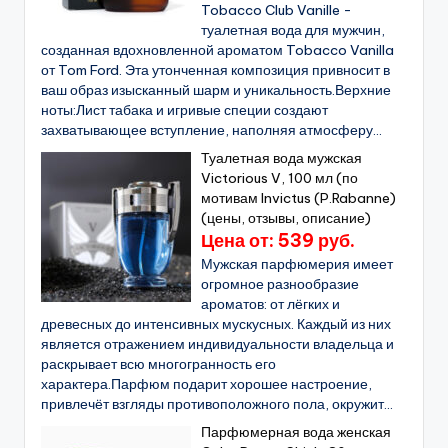
Tobacco Club Vanille -
туалетная вода для мужчин,
созданная вдохновленной ароматом Tobacco Vanilla
от Tom Ford. Эта утонченная композиция привносит в
ваш образ изысканный шарм и уникальность.Верхние
ноты:Лист табака и игривые специи создают
захватывающее вступление, наполняя атмосферу...
Туалетная вода мужская
Victorious V, 100 мл (по
мотивам Invictus (P.Rabanne)
(цены, отзывы, описание)
Цена от: 539 руб.
Мужская парфюмерия имеет
огромное разнообразие
ароматов: от лёгких и
древесных до интенсивных мускусных. Каждый из них
является отражением индивидуальности владельца и
раскрывает всю многогранность его
характера.Парфюм подарит хорошее настроение,
привлечёт взгляды противоположного пола, окружит...
Парфюмерная вода женская