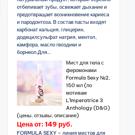
отбеливает зубы, освежает дыхание и
предотвращает возникновение кариеса
и пародонтоза. В состав пасты входят
карбонат кальция, глицерин,
додецилсульфат натрия, ментол,
камфора, масло гвоздики и
борнеол.Для...
Мист для тела с
феромонами
Formula Sexy №2,
150 мл (по
мотивам
L`Imperatrice 3
Anthology (D&G)
(цены, отзывы, описание)
Цена от: 149 руб.
FORMULA SEXY – линия мистов для