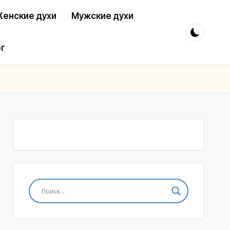
енские духи
Мужские духи
г