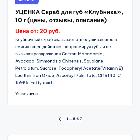
в
УЦЕНКА Скраб для губ «Клубника»,
10 г (цены, отзывы, описание)
Цена от: 20 руб.
Клубничный скраб оказывает отшелушивающее и
смягчающее действие, не травмируя губы и не
вызывая раздражения.Состав: Macadamia,
Avocado, Simmondsia Chinensis, Squalane,
Petrolatum, Sucrose, Tocopheryl Acetate(Vitamin E),
Lecithin, Iron Oxide, Ascorbyl Palmitate, CI 19140, CI
15985, Fatty acid...
Узнать цены...
Пагинация
1
…
5
6
7
ПРЕД.
СТРАНИЦА
записей