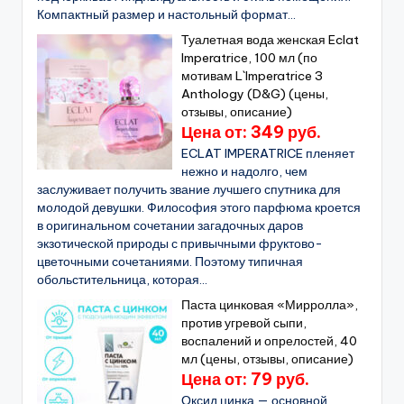
Компактный размер и настольный формат...
Туалетная вода женская Eclat
Imperatrice, 100 мл (по
мотивам L`Imperatrice 3
Anthology (D&G) (цены,
отзывы, описание)
Цена от: 349 руб.
ECLAT IMPERATRICE пленяет
нежно и надолго, чем
заслуживает получить звание лучшего спутника для
молодой девушки. Философия этого парфюма кроется
в оригинальном сочетании загадочных даров
экзотической природы с привычными фруктово-
цветочными сочетаниями. Поэтому типичная
обольстительница, которая...
Паста цинковая «Мирролла»,
против угревой сыпи,
воспалений и опрелостей, 40
мл (цены, отзывы, описание)
Цена от: 79 руб.
Оксид цинка — основной