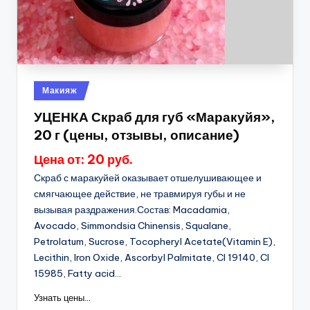
Опубликовано
Макияж
в
УЦЕНКА Скраб для губ «Маракуйя»,
20 г (цены, отзывы, описание)
Цена от: 20 руб.
Скраб с маракуйей оказывает отшелушивающее и
смягчающее действие, не травмируя губы и не
вызывая раздражения.Состав: Macadamia,
Avocado, Simmondsia Chinensis, Squalane,
Petrolatum, Sucrose, Tocopheryl Acetate(Vitamin E),
Lecithin, Iron Oxide, Ascorbyl Palmitate, CI 19140, CI
15985, Fatty acid...
Узнать цены...