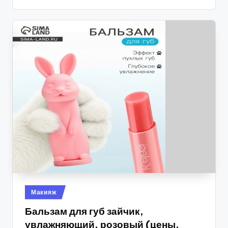
Опубликовано
Макияж
в
Бальзам для губ зайчик,
увлажняющий, розовый (цены,