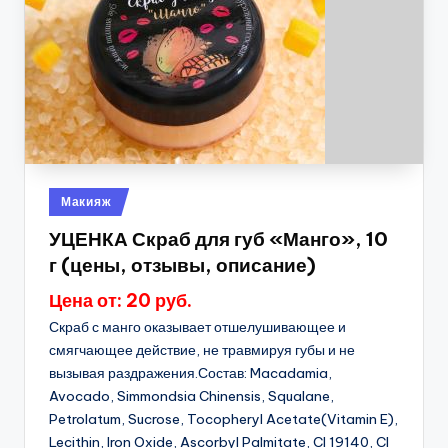
Опубликовано
Макияж
в
УЦЕНКА Скраб для губ «Манго», 10
г (цены, отзывы, описание)
Цена от: 20 руб.
Скраб с манго оказывает отшелушивающее и
смягчающее действие, не травмируя губы и не
вызывая раздражения.Состав: Macadamia,
Avocado, Simmondsia Chinensis, Squalane,
Petrolatum, Sucrose, Tocopheryl Acetate(Vitamin E),
Lecithin, Iron Oxide, Ascorbyl Palmitate, CI 19140, CI