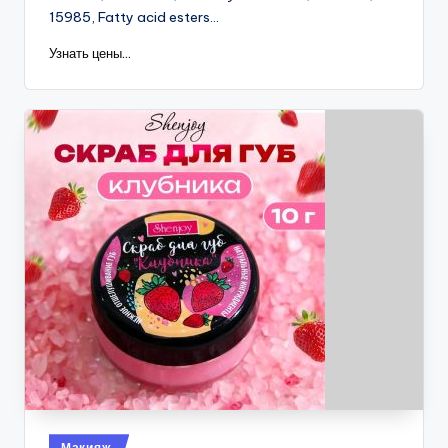
15985, Fatty acid esters...
Узнать цены...
Опубликовано
Макияж