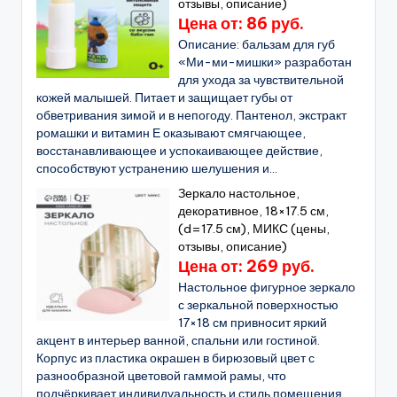
отзывы, описание)
Цена от: 86 руб.
Описание: бальзам для губ
«Ми-ми-мишки» разработан
для ухода за чувствительной
кожей малышей. Питает и защищает губы от
обветривания зимой и в непогоду. Пантенол, экстракт
ромашки и витамин Е оказывают смягчающее,
восстанавливающее и успокаивающее действие,
способствуют устранению шелушения и...
Зеркало настольное,
декоративное, 18×17.5 см,
(d=17.5 см), МИКС (цены,
отзывы, описание)
Цена от: 269 руб.
Настольное фигурное зеркало
с зеркальной поверхностью
17×18 см привносит яркий
акцент в интерьер ванной, спальни или гостиной.
Корпус из пластика окрашен в бирюзовый цвет с
разнообразной цветовой гаммой рамы, что
подчёркивает индивидуальность и стиль помещения.