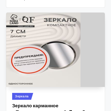
Опубликовано
Зеркала
в
Зеркало карманное