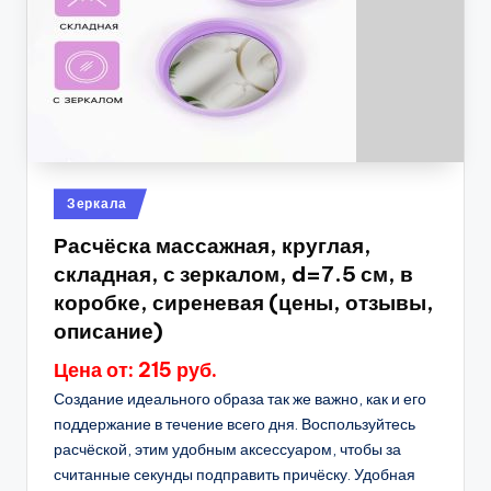
Опубликовано
Зеркала
в
Расчёска массажная, круглая,
складная, с зеркалом, d=7.5 см, в
коробке, сиреневая (цены, отзывы,
описание)
Цена от: 215 руб.
Создание идеального образа так же важно, как и его
поддержание в течение всего дня. Воспользуйтесь
расчёской, этим удобным аксессуаром, чтобы за
считанные секунды подправить причёску. Удобная