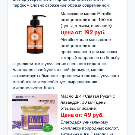
парфюм словно отражение образа современной...
Массажное масло Mirrolla
антицеллюлитное, 150 мл
(цены, отзывы, описание)
Цена от: 192 руб.
Mirrolla масло массажное
антицеллюлитное
предназначено для массажа,
который направлен на борьбу
с целлюлитом и улучшение внешнего вида кожи.
Благодаря своей уникальной формуле, масло
активизирует обменные процессы в клетках, улучшает
метаболизм и способствует выравниванию
микрорельефа. Кожа...
Масло ШИ «Святая Рука» с
лавандой, 30 мл (цены,
отзывы, описание)
Цена от: 49 руб.
Благодаря уникальному
комплексу природных кислот,
витаминам А и Е масло ши