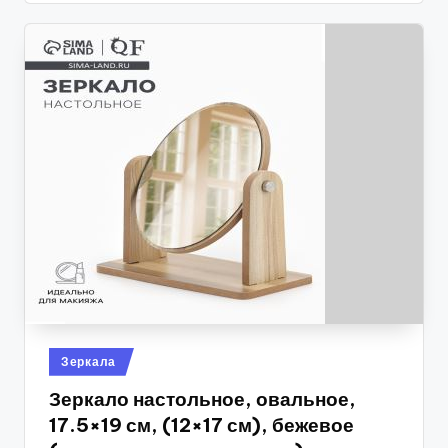
Опубликовано
Зеркала
в
Зеркало настольное, овальное,
17.5×19 см, (12×17 см), бежевое