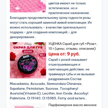
цветов имеют не только
эстетическое, но и
практическое назначение.
Благодаря продолжительному сроку годности розы
могут стать хорошей заменой живой композиции. Их
можно использовать:- в качестве оригинального
подарка;- для создания композиций;- для
декорирования...
УЦЕНКА Скраб для губ «Роза»,
10 г (цены, отзывы, описание)
Цена от: 9 руб.
Скраб с розой оказывает
отшелушивающее и
смягчающее действие, не
травмируя губы и не вызывая
раздражения.Состав:
Macadamia, Avocado, Simmondsia Chinensis,
Squalane, Petrolatum, Sucrose, Tocopheryl
Acetate(Vitamin E), Lecithin, Iron Oxide, Ascorbyl
Palmitate, CI 19140, CI 15985, Fatty acid esters...
Парфюмерное масло женское