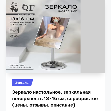
Опубликовано
Зеркала
в
Зеркало настольное, зеркальная
поверхность 13×16 см, серебристое
(цены, отзывы, описание)