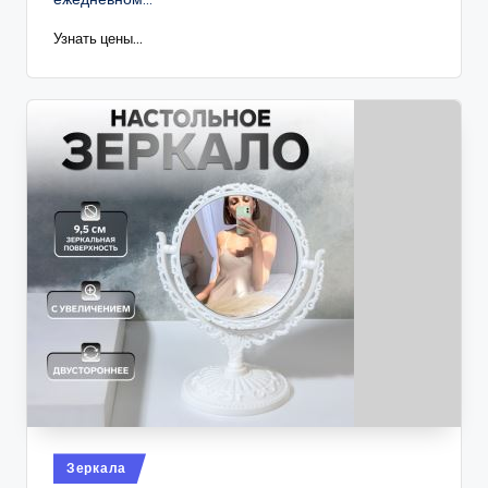
Узнать цены...
Опубликовано
Зеркала