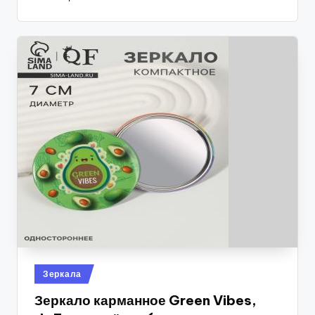
Опубликовано
Зеркала
в
Зеркало карманное Green Vibes,