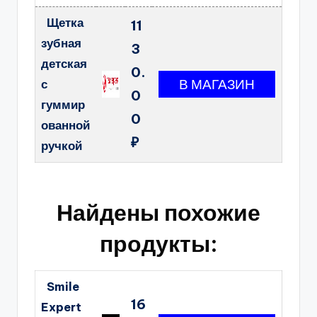
Щетка
11
зубная
3
детская
0.
с
0
гуммир
0
ованной
₽
ручкой
Найдены похожие
продукты:
Smile
16
Expert