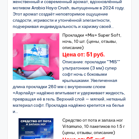
женственный и современный аромат, вдохновлённый
мотивом Arabia Haya Crush, выпущенным в 2024 году.
Этот аромат создаёт неповторимое ощущение
сладости, игривости и утончённой элегантности,
подчеркивая индивидуальность и харизму своей...
Прокладки «Mis» Super Soft,
ночь, 10 шт. (цены, отзывы,
описание)
Цена от: 51 руб.
Описание: прокладки ""MIS""
ультратонкие (3 мм) супер
софт ночь с боковыми
крылышками. Увеличенная
длина прокладки 280 мм с внутренним слоем
«Аэрлайд» надёжно впитывает и удерживает жидкость,
превращая её в гель. Верхний слой — мягкий, нетканый
материал софт. Прокладка надёжно крепится на белье
и...
Средство от пота и запаха ног
Vitamuno, 10 пакетиков по 1.5 г
(цены, отзывы, описание)