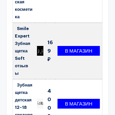
ская
космети
ка
Smile
Expert
16
Зубная
9
щетка
Soft
₽
отзыв
ы
Зубная
4
щетка
0
детская
12-18
0
средняя