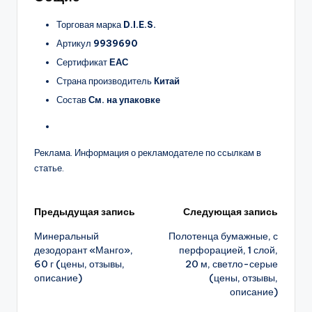
Торговая марка
D.I.E.S.
Артикул
9939690
Сертификат
ЕАС
Страна производитель
Китай
Состав
См. на упаковке
Реклама. Информация о рекламодателе по ссылкам в
статье.
Навигация
Предыдущая запись
Следующая запись
Минеральный
Полотенца бумажные, с
записи
дезодорант «Манго»,
перфорацией, 1 слой,
60 г (цены, отзывы,
20 м, светло-серые
описание)
(цены, отзывы,
описание)