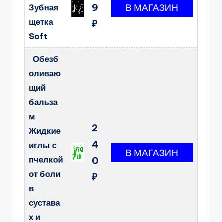
9
Зубная
щетка
₽
Soft
Обезб
оливаю
щий
бальза
м
2
Жидкие
4
иглы с
пчелкой
0
от боли
₽
в
сустава
х и