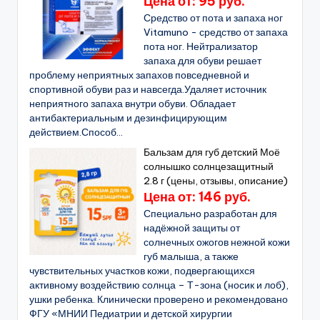
Цена от: 95 руб.
Средство от пота и запаха ног
Vitamuno - средство от запаха
пота ног. Нейтрализатор
запаха для обуви решает
проблему неприятных запахов повседневной и
спортивной обуви раз и навсегда.Удаляет источник
неприятного запаха внутри обуви. Обладает
антибактериальным и дезинфицирующим
действием.Способ...
Бальзам для губ детский Моё
солнышко солнцезащитный
2.8 г (цены, отзывы, описание)
Цена от: 146 руб.
Специально разработан для
надёжной защиты от
солнечных ожогов нежной кожи
губ малыша, а также
чувствительных участков кожи, подвергающихся
активному воздействию солнца – Т-зона (носик и лоб),
ушки ребенка. Клинически проверено и рекомендовано
ФГУ «МНИИ Педиатрии и детской хирургии