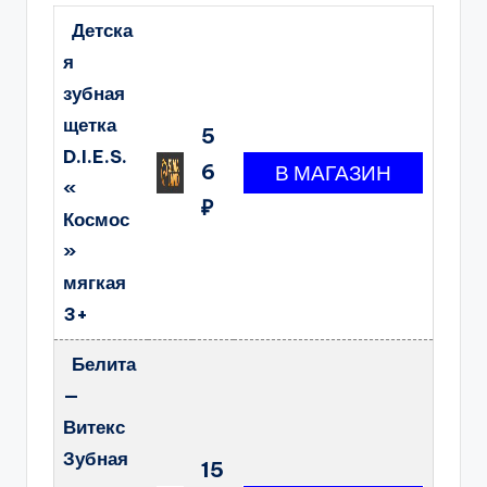
Детска
я
зубная
щетка
5
D.I.E.S.
6
«
₽
Космос
»
мягкая
3+
Белита
—
Витекс
Зубная
15