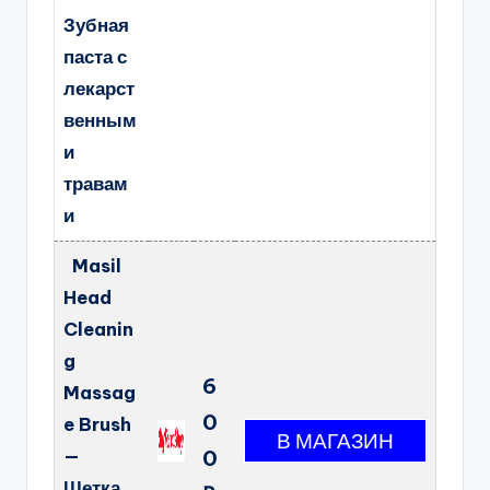
Зубная
паста с
лекарст
венным
и
травам
и
Masil
Head
Cleanin
g
6
Massag
0
e Brush
—
0
Щетка