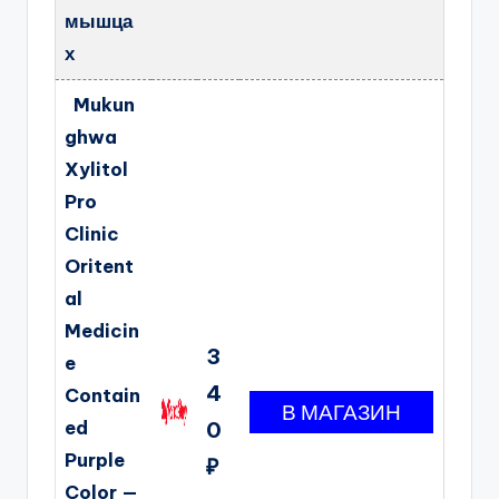
мышца
х
Mukun
ghwa
Xylitol
Pro
Clinic
Oritent
al
Medicin
3
e
4
Contain
ed
0
Purple
₽
Color —