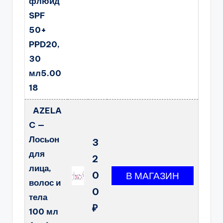
флюид
SPF
50+
PPD20,
30
мл5.00
18
AZELA
C —
Лосьон
3
для
2
лица,
0
волос и
0
тела
₽
100 мл